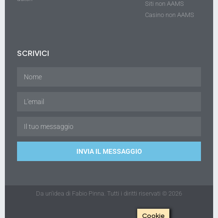
Siti non AAMS
Casino non AAMS
SCRIVICI
INVIA IL MESSAGGIO
Da un'idea di Fabio Pinna. Tutti i diritti riservati © 2026
Cookie