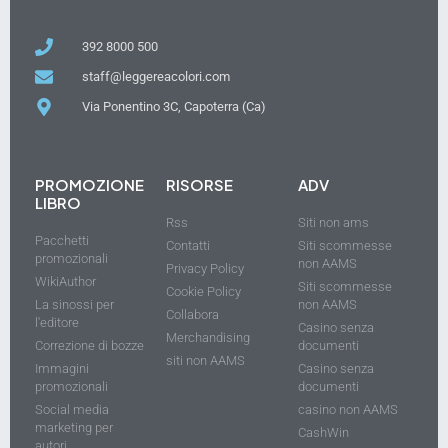
392 8000 500
staff@leggereacolori.com
Via Ponentino 3C, Capoterra (Ca)
PROMOZIONE
RISORSE
ADV
LIBRO
Rss
Siti non ams
Pacchetti
Contatti
Siti scommesse
promozionali
non AAMS
Privacy Policy
WikiAuthor
Siti scommesse
Cookie Policy
La sinossi per
non AAMS
Collabora
l'editore
Casino senza
Merchandising
Correzione di bozze
documenti
siti non AAMS
Immagini
Casino senza
promozionali
documenti
Social media
casino non AAMS
marketing per
CashWin
autori