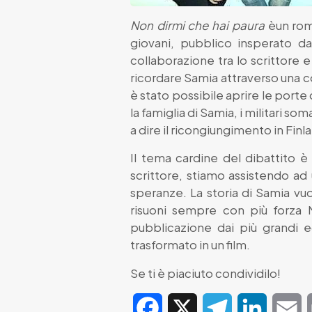
Non dirmi che hai paura
èun roma
giovani, pubblico insperato da
collaborazione tra lo scrittore e
ricordare Samia attraverso una co
è stato possibile aprire le porte 
la famiglia di Samia, i militari 
a dire il ricongiungimento in Finla
Il tema cardine del dibattito 
scrittore, stiamo assistendo ad
speranze. La storia di Samia vu
risuoni sempre con più forza 
pubblicazione dai più grandi e
trasformato in un film.
Se ti è piaciuto condividilo!
Facebook
X
Telegram
LinkedIn
E