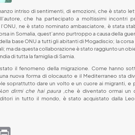
nzo intriso di sentimenti, di emozioni, che è stato let
ll’autore, che ha partecipato a moltissimi incontri p
 l’ONU, ne è stato nominato ambasciatore, è stata stabil
rsa in Somalia, quest’anno purtroppo a causa della guerri
della base ONU a tutti gli abitanti di Mogadiscio; la corsa 
somali; ma da questa collaborazione è stato raggiunto un ob
ndia di tutta la famiglia di Samia.
è stato il fenomeno della migrazione. Come hanno sotto
 una nuova forma di olocausto e il Mediterraneo sta d
ole soprattutto dare un volto e un cuore ai migranti, e
N
on dirmi che hai paura ,
che è diventato ormai un c
ditori in tutto il mondo, è stato acquistato dalla 
mail
Print