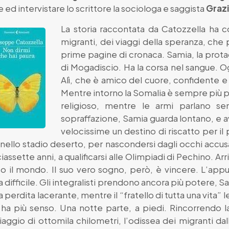
re ed intervistare lo scrittore la sociologa e saggista
Grazie
La storia raccontata da Catozzella ha c
migranti, dei viaggi della speranza, che
prime pagine di cronaca. Samia, la protag
di Mogadiscio. Ha la corsa nel sangue. Og
Alì, che è amico del cuore, confidente e
Mentre intorno la Somalia è sempre più pr
religioso, mentre le armi parlano se
sopraffazione, Samia guarda lontano, e 
velocissime un destino di riscatto per i
nello stadio deserto, per nascondersi dagli occhi accusat
ciassette anni, a qualificarsi alle Olimpiadi di Pechino. A
o il mondo. Il suo vero sogno, però, è vincere. L’app
 difficile. Gli integralisti prendono ancora più potere, 
 perdita lacerante, mentre il “fratello di tutta una vita”
 ha più senso. Una notte parte, a piedi. Rincorrendo la
iaggio di ottomila chilometri, l’odissea dei migranti dall