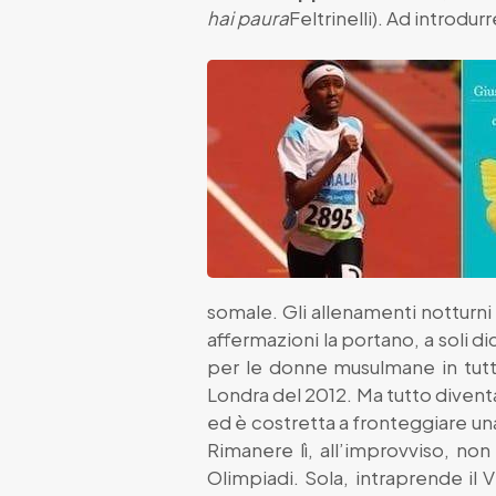
hai paura
Feltrinelli). Ad introdur
somale. Gli allenamenti notturni 
affermazioni la portano, a soli di
per le donne musulmane in tutt
Londra del 2012. Ma tutto diventa
ed è costretta a fronteggiare una
Rimanere lì, all’improvviso, non
Olimpiadi. Sola, intraprende il V