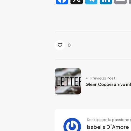
0
Previous Post
Glenn Cooper arriva in 
Scritto con la passione p
Isabella D´Amore