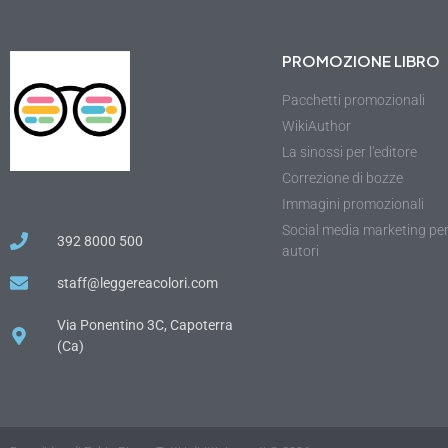
PROMOZIONE LIBRO
Pacchetti promozionali
WikiAuthor
La sinossi per l'editore
Correzione di bozze
Immagini promozionali
Social media marketing pe
392 8000 500
autori
staff@leggereacolori.com
Via Ponentino 3C, Capoterra
(Ca)