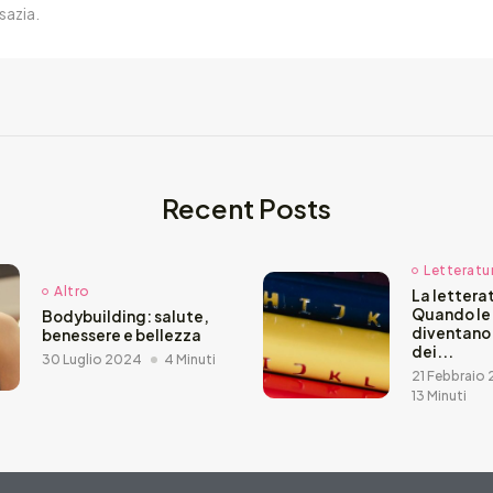
sazia.
Recent Posts
Letteratu
Altro
La letterat
Quando le
Bodybuilding: salute,
diventano
benessere e bellezza
dei...
30 Luglio 2024
4 Minuti
21 Febbraio
13 Minuti