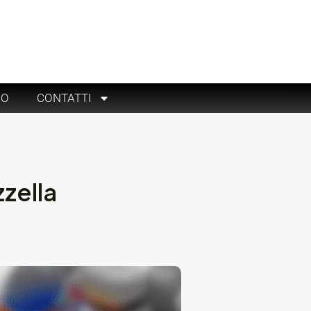
RO
CONTATTI
zella