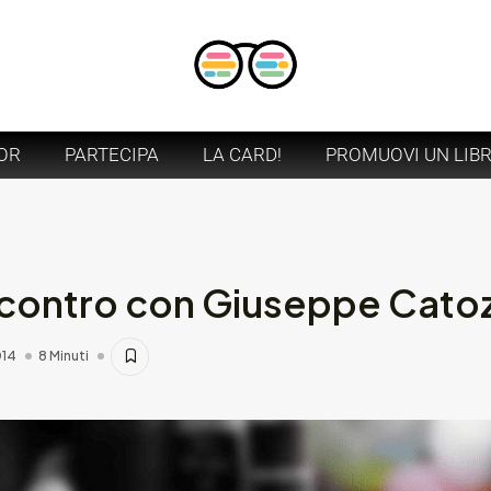
OR
PARTECIPA
LA CARD!
PROMUOVI UN LIB
ncontro con Giuseppe Catoz
014
8 Minuti