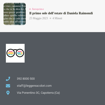
Anteprime
Il primo sole dell’estate di Daniela Raimondi
25 Maggio 2023
4 Minuti
392 8000 500
staff@leggereacolori.com
Via Ponentino 3C, Capoterra (Ca)