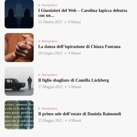
Anteprime
I Giustizieri del Web – Carolina Iapicca debutta
con un...
15 Ottobre 2025
6 Minuti
Anteprime
La danza dell’ispirazione di Chiara Fontana
28 Giugno 2023
4 Minuti
Anteprime
Il figlio sbagliato di Camilla Läckberg
27 Maggio 2023
3 Minuti
Anteprime
Il primo sole dell’estate di Daniela Raimondi
25 Maggio 2023
4 Minuti