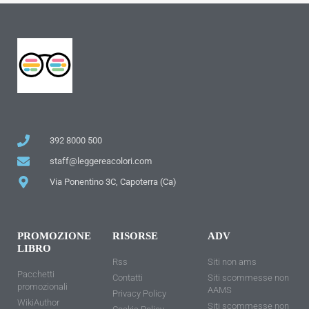
392 8000 500
staff@leggereacolori.com
Via Ponentino 3C, Capoterra (Ca)
PROMOZIONE
RISORSE
ADV
LIBRO
Rss
Siti non ams
Pacchetti
Contatti
Siti scommesse non
promozionali
AAMS
Privacy Policy
WikiAuthor
Siti scommesse non