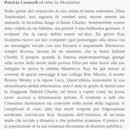
Patricia Cornwell
ed edito da Mondadori.
Nella quiete del crepuscolo di una serata di inizio settembre, Elisa
Vandersteel, una ragazza di ventitré anni, muore mentre sta
andando in bicicletta lungo il fiume Charles. Sembrerebbe essere
stata colpita da un fulmine, ma poiché è una bellissima giornata, è
evidente che la causa debba essere un’altra. Da giorni Kay
Scarpetta riceve sul suo computer ogni pomeriggio alla stessa ora
un messaggio vocale con una bizzarra e inquietante filastrocca,
sempre diversa, inviata da un anonimo che si firma Tailend
Charlie. E proprio quando la famosa anatomopatologa giunge
sulla scena della morte della povera Elisa per dare inizio alla sua
indagine le arriva la settima filastrocca. Kay ha già messo al
corrente di questi messaggi il suo collega Pete Marino, il marito
Benton Wesley e la nipote Lucy. Quest’ultima, nonostante la sua
straordinaria abilità informatica, non è stata in grado di rintracciare
lo sfuggente Tailend Charlie, né riesce a capire come lui possa
avere accesso a informazioni private. È evidente a tutti che
l’anonimo molestatore sia coinvolto nella morte della ragazza. A
complicare le cose, altre due morti sospette per folgorazione
sembrano convincere Kay Scarpetta dell’esistenza di un’arma
letale che uccide a distanza e che potrebbe scatenare il panico tra
la popolazione se la sua esistenza diventasse di dominio pubblico.