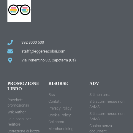
392 8000 500
staff@leggereacolori.com
Via Ponentino 3C, Capoterra (Ca)
PROMOZIONE
RISORSE
ADV
LIBRO
Rss
Siti non ams
Pacchetti
Contatti
Siti scommesse non
promozionali
AAMS
Privacy Policy
WikiAuthor
Siti scommesse non
Cookie Policy
La sinossi per
AAMS
Collabora
l'editore
Casino senza
Merchandising
Correzione di bozze
documenti