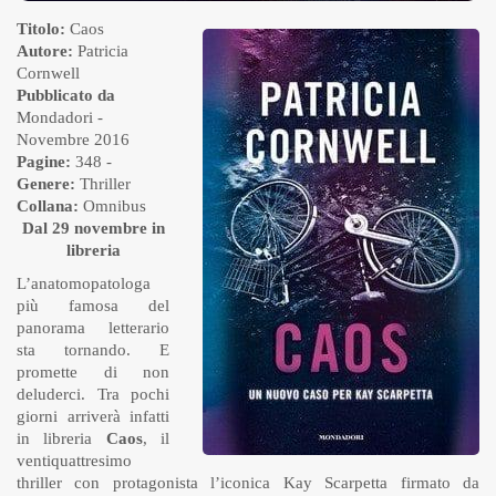
Titolo:
Caos
Autore:
Patricia
Cornwell
Pubblicato da
Mondadori
-
Novembre 2016
Pagine:
348 -
Genere:
Thriller
Collana:
Omnibus
Dal 29 novembre in
libreria
L’anatomopatologa
più famosa del
panorama letterario
sta tornando. E
promette di non
deluderci. Tra pochi
giorni arriverà infatti
in libreria
Caos
, il
ventiquattresimo
thriller con protagonista l’iconica Kay Scarpetta firmato da