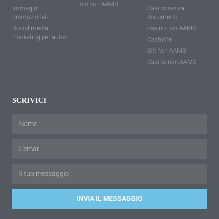
siti non AAMS
Immagini
Casino senza
promozionali
documenti
Social media
casino non AAMS
marketing per autori
CashWin
Siti non AAMS
Casino non AAMS
SCRIVICI
INVIA IL MESSAGGIO