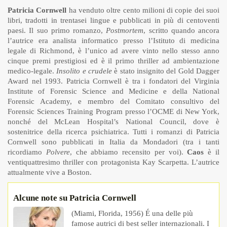
Patricia Cornwell
ha venduto oltre cento milioni di copie dei suoi
libri, tradotti in trentasei lingue e pubblicati in più di centoventi
paesi. Il suo primo romanzo,
Postmortem
, scritto quando ancora
l’autrice era analista informatico presso l’Istituto di medicina
legale di Richmond, è l’unico ad avere vinto nello stesso anno
cinque premi prestigiosi ed è il primo thriller ad ambientazione
medico-legale.
Insolito e crudele
è stato insignito del Gold Dagger
Award nel 1993. Patricia Cornwell è tra i fondatori del Virginia
Institute of Forensic Science and Medicine e della National
Forensic Academy, e membro del Comitato consultivo del
Forensic Sciences Training Program presso l’OCME di New York,
nonché del McLean Hospital’s National Council, dove è
sostenitrice della ricerca psichiatrica. Tutti i romanzi di Patricia
Cornwell sono pubblicati in Italia da Mondadori (tra i tanti
ricordiamo
Polvere
, che abbiamo recensito per voi).
Caos
è il
ventiquattresimo thriller con protagonista Kay Scarpetta. L’autrice
attualmente vive a Boston.
Alcune note su Patricia Cornwell
(Miami, Florida, 1956) É una delle più
famose autrici di best seller internazionali. I