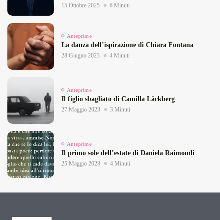
15 Ottobre 2025
6 Minuti
Anteprime
La danza dell’ispirazione di Chiara Fontana
28 Giugno 2023
4 Minuti
Anteprime
Il figlio sbagliato di Camilla Läckberg
27 Maggio 2023
3 Minuti
Anteprime
Il primo sole dell’estate di Daniela Raimondi
25 Maggio 2023
4 Minuti