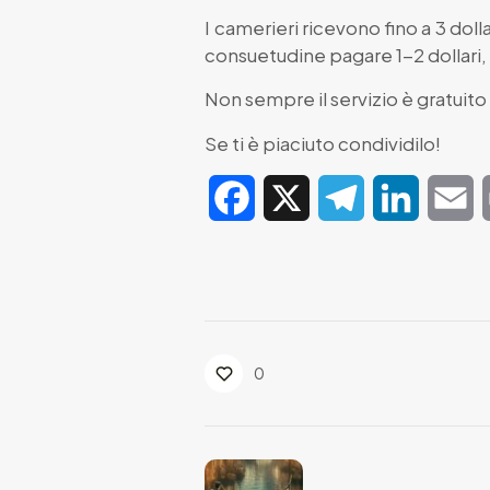
I camerieri ricevono fino a 3 doll
consuetudine pagare 1-2 dollari,
Non sempre il servizio è gratuito
Se ti è piaciuto condividilo!
Facebook
X
Telegram
LinkedIn
E
0