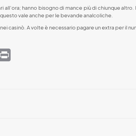
ari all’ora; hanno bisogno di mance più di chiunque altro. 
 questo vale anche per le bevande analcoliche.
 nei casinò. A volte è necessario pagare un extra per il 
mail
Print