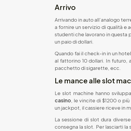
Arrivo
Arrivando in auto all’analogo ter
a fornire un servizio di qualità e
studenti che lavorano in questa 
un paio di dollari.
Quando fai il check-in in un hote
al fattorino 10 dollari. In futur
pacchetto di sigarette, ecc.
Le mance alle slot ma
Le slot machine hanno sviluppat
casino
, le vincite di $1200 o p
un jackpot, il cassiere riceve in 
La sessione di slot dura divers
consegna la slot. Per lasciarti la 