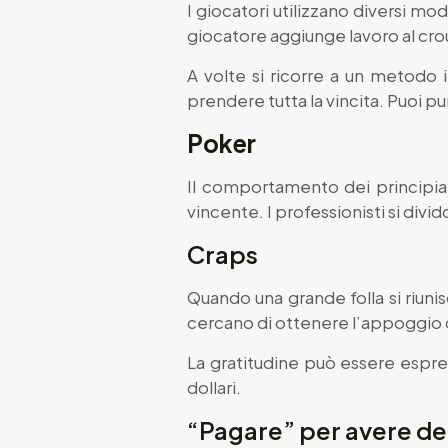
I giocatori utilizzano diversi m
giocatore aggiunge lavoro al c
A volte si ricorre a un metodo
prendere tutta la vincita. Puoi pu
Poker
Il comportamento dei principian
vincente. I professionisti si divid
Craps
Quando una grande folla si riunis
cercano di ottenere l’appoggio
La gratitudine può essere espres
dollari.
“Pagare” per avere dei