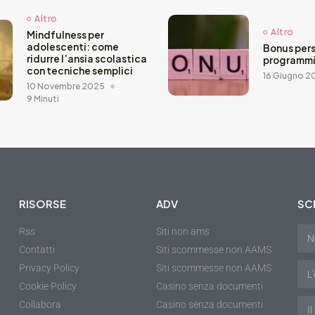
Altro
Altro
Mindfulness per
adolescenti: come
Bonus pers
ridurre l’ansia scolastica
programmi
con tecniche semplici
16 Giugno 2
10 Novembre 2025
9 Minuti
RISORSE
ADV
SCR
Rss
Siti non ams
Contatti
Siti scommesse non AAMS
Privacy Policy
Siti scommesse non AAMS
Cookie Policy
Casino senza documenti
Collabora
Casino senza documenti