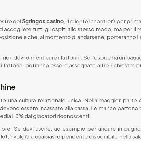
restre del
5gringos casino
, il cliente incontrerà per pri
 ad accogliere tutti gli ospiti allo stesso modo, ma per il
posizione e che, al momento di andarsene, porteranno l’
l, non devi dimenticare i fattorini. Se l’ospite ha un baga
o, ai fattorini potranno essere assegnate altre richieste
chine
o una cultura relazionale unica. Nella maggior parte d
iù devono essere incassate alla cassa. Le mance partono 
media il 3% dai giocatori riconoscenti.
e ore. Se devi uscire, ad esempio per andare in bagno
slot, rivolgiti a qualsiasi dipendente disponibile nella sal