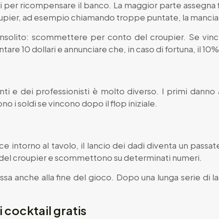
odi per ricompensare il banco. La maggior parte assegna f
roupier, ad esempio chiamando troppe puntate, la manc
 insolito: scommettere per conto del croupier. Se vinc
ntare 10 dollari e annunciare che, in caso di fortuna, il 10
ti e dei professionisti è molto diverso. I primi danno
ono i soldi se vincono dopo il flop iniziale.
ce intorno al tavolo, il lancio dei dadi diventa un passat
 del croupier e scommettono su determinati numeri.
sa anche alla fine del gioco. Dopo una lunga serie di la
 cocktail gratis