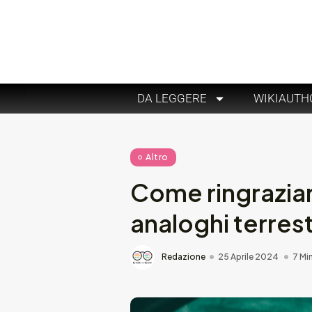
DA LEGGERE
WIKIAUTH
Altro
Come ringraziare
analoghi terrest
Redazione
25 Aprile 2024
7 Mi