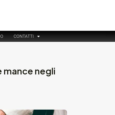
RO
CONTATTI
le mance negli