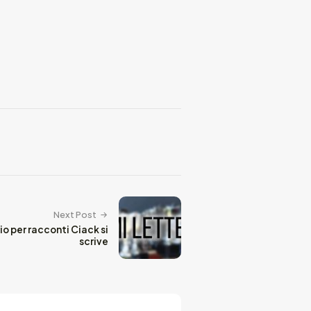
Next Post
o per racconti Ciack si
scrive