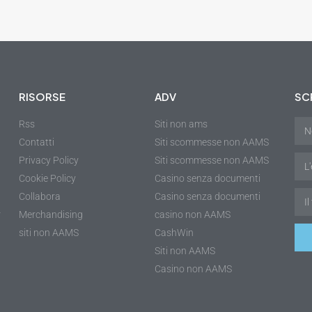
RISORSE
ADV
SCR
Rss
Siti non ams
Contatti
Siti scommesse non AAMS
Privacy Policy
Siti scommesse non AAMS
Cookie Policy
Casino senza documenti
Collabora
Casino senza documenti
r
Merchandising
casino non AAMS
siti non AAMS
CashWin
Siti non AAMS
Casino non AAMS