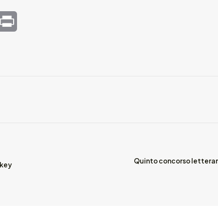
mail
Print
Quinto concorso letterari
akey