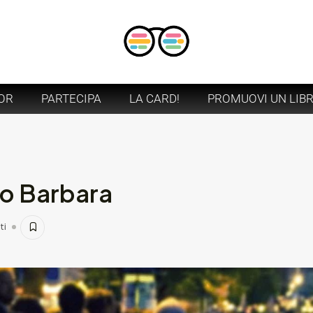
OR
PARTECIPA
LA CARD!
PROMUOVI UN LIB
go Barbara
ti