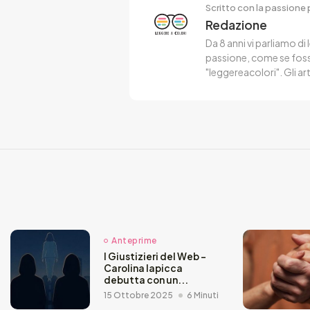
Scritto con la passione p
Redazione
Da 8 anni vi parliamo di 
passione, come se fosse
"leggereacolori". Gli ar
Anteprime
I Giustizieri del Web –
Carolina Iapicca
debutta con un...
15 Ottobre 2025
6 Minuti