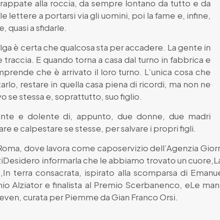
appate alla roccia, da sempre lontano da tutto e da
e lettere a portarsi via gli uomini, poi la fame e, infine,
, quasi a sfidarle.
Olga è certa che qualcosa sta per accadere. La gente in
 traccia. E quando torna a casa dal turno in fabbrica e
prende che è arrivato il loro turno. L’unica cosa che
rlo, restare in quella casa piena di ricordi, ma non ne
 se stessa e, soprattutto, suo figlio.
ante e dolente di, appunto, due donne, due madri
e e calpestare se stesse, per salvare i propri figli.
 Roma, dove lavora come caposervizio dell’Agenzia Giorna
iDesidero informarla che le abbiamo trovato un cuore,La 
,In terra consacrata, ispirato alla scomparsa di Emanu
o Alziator e finalista al Premio Scerbanenco, eLe mani
Seven, curata per Piemme da Gian Franco Orsi.