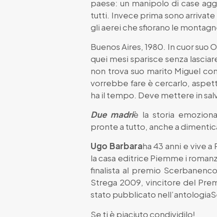
paese: un manipolo di case aggr
tutti. Invece prima sono arrivate l
gli aerei che sfiorano le montagne
Buenos Aires, 1980. In cuor suo 
quei mesi sparisce senza lasciare
non trova suo marito Miguel com
vorrebbe fare è cercarlo, aspetta
ha il tempo. Deve mettere in salvo
Due madri
è la storia emozion
pronte a tutto, anche a dimenticar
Ugo Barbara
ha 43 anni e vive a
la casa editrice Piemme i romanz
finalista al premio Scerbanenco
Strega 2009, vincitore del Premi
stato pubblicato nell’antologia
Se ti è piaciuto condividilo!