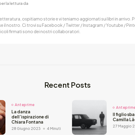
er la lettura da
letteratura, ospitiamo storie e vi teniamo aggiornati sui libri in arrivo.
 il nostro. Ci trovi su Facebook / Twitter / Instagram / Youtube / Pin
ticoli firmati sono dei nostri collaboratori.
Recent Posts
Anteprime
Anteprim
La danza
Il figlio sb
dell’ispirazione di
Camilla L
Chiara Fontana
27 Maggio 
28 Giugno 2023
4 Minuti