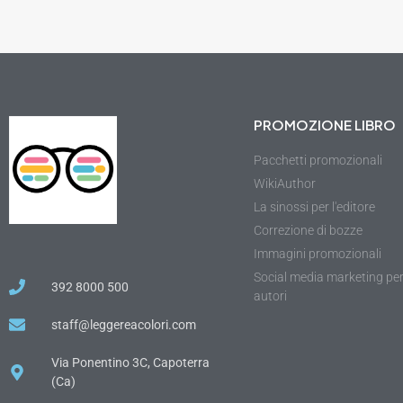
PROMOZIONE LIBRO
Pacchetti promozionali
WikiAuthor
La sinossi per l'editore
Correzione di bozze
Immagini promozionali
Social media marketing pe
392 8000 500
autori
staff@leggereacolori.com
Via Ponentino 3C, Capoterra
(Ca)