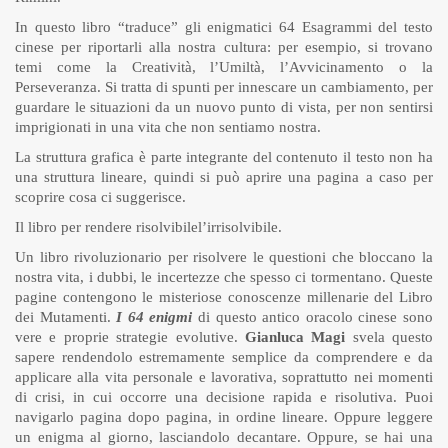
In questo libro “traduce” gli enigmatici 64 Esagrammi del testo
cinese per riportarli alla nostra cultura: per esempio, si trovano
temi come la Creatività, l’Umiltà, l’Avvicinamento o la
Perseveranza. Si tratta di spunti per innescare un cambiamento, per
guardare le situazioni da un nuovo punto di vista, per non sentirsi
imprigionati in una vita che non sentiamo nostra.
La struttura grafica è parte integrante del contenuto il testo non ha
una struttura lineare, quindi si può aprire una pagina a caso per
scoprire cosa ci suggerisce.
Il libro per rendere risolvibilel’irrisolvibile.
Un libro rivoluzionario per risolvere le questioni che bloccano la
nostra vita, i dubbi, le incertezze che spesso ci tormentano. Queste
pagine contengono le misteriose conoscenze millenarie del Libro
dei Mutamenti.
I 64 enigmi
di questo antico oracolo cinese sono
vere e proprie strategie evolutive.
Gianluca Magi
svela questo
sapere rendendolo estremamente semplice da comprendere e da
applicare alla vita personale e lavorativa, soprattutto nei momenti
di crisi, in cui occorre una decisione rapida e risolutiva. Puoi
navigarlo pagina dopo pagina, in ordine lineare. Oppure leggere
un enigma al giorno, lasciandolo decantare. Oppure, se hai una