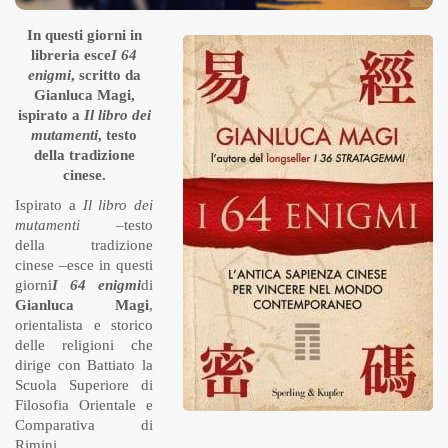
In questi giorni in
libreria esce
I 64
enigmi
, scritto da
Gianluca Magi,
ispirato a
Il libro dei
mutamenti
, testo
della tradizione
cinese.
Ispirato a
Il libro dei
mutamenti
–testo
della tradizione
cinese –
esce in questi
giorni
I 64 enigmi
di
Gianluca Magi
,
orientalista e storico
delle religioni che
dirige con Battiato la
Scuola Superiore di
Filosofia Orientale e
Comparativa di
Rimini.