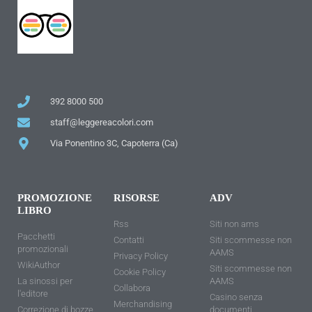
392 8000 500
staff@leggereacolori.com
Via Ponentino 3C, Capoterra (Ca)
PROMOZIONE
RISORSE
ADV
LIBRO
Rss
Siti non ams
Pacchetti
Contatti
Siti scommesse non
promozionali
AAMS
Privacy Policy
WikiAuthor
Siti scommesse non
Cookie Policy
La sinossi per
AAMS
Collabora
l'editore
Casino senza
Merchandising
Correzione di bozze
documenti