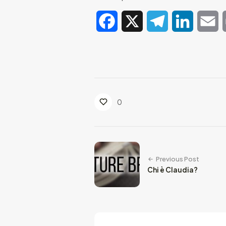
Facebook
X
Telegram
LinkedIn
E
0
Previous Post
Chi è Claudia?