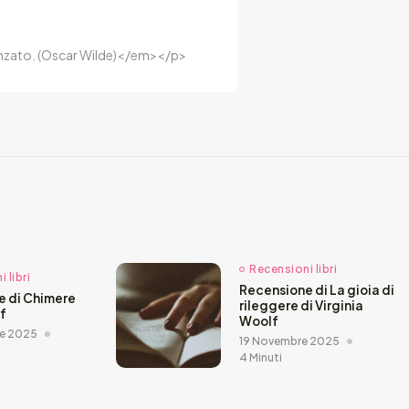
luenzato. (Oscar Wilde)</em></p>
Recensioni libri
 libri
Recensione di La gioia di
e di Chimere
rileggere di Virginia
ef
Woolf
e 2025
19 Novembre 2025
4 Minuti