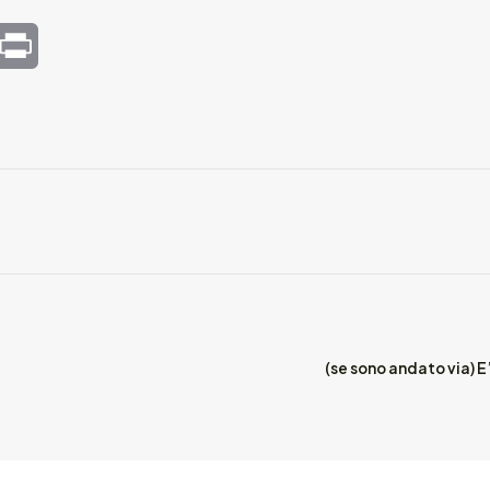
mail
Print
(se sono andato via) E’