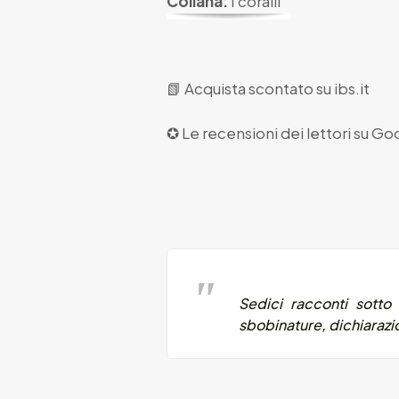
Collana:
I coralli
📗
Acquista scontato su ibs.it
✪ Le recensioni dei lettori su
Goo
Sedici racconti sotto f
sbobinature, dichiarazio