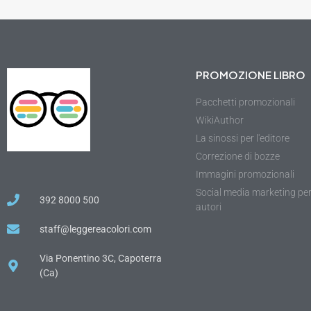
PROMOZIONE LIBRO
Pacchetti promozionali
WikiAuthor
La sinossi per l'editore
Correzione di bozze
Immagini promozionali
Social media marketing pe
392 8000 500
autori
staff@leggereacolori.com
Via Ponentino 3C, Capoterra
(Ca)