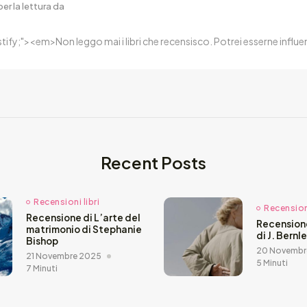
er la lettura da
ustify;"><em>Non leggo mai i libri che recensisco. Potrei esserne inf
Recent Posts
Recensioni libri
Recensioni
Recensione di L’arte del
Recension
matrimonio di Stephanie
di J. Bernl
Bishop
20 Novembr
21 Novembre 2025
5 Minuti
7 Minuti