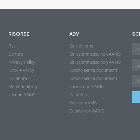
RISORSE
ADV
SCR
Rss
Siti non ams
Contatti
Siti scommesse non AAMS
Privacy Policy
Siti scommesse non AAMS
Cookie Policy
Casino senza documenti
Collabora
Casino senza documenti
r
Merchandising
casino non AAMS
siti non AAMS
CashWin
Siti non AAMS
Casino non AAMS