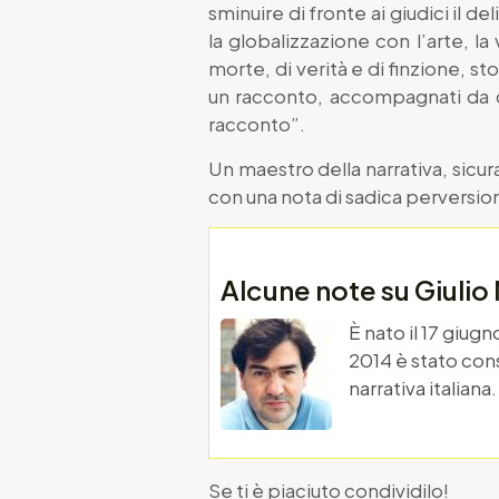
sminuire di fronte ai giudici il
la globalizzazione con l’arte, la
morte, di verità e di finzione, st
un racconto, accompagnati da doc
racconto”.
Un maestro della narrativa, sic
con una nota di sadica perversio
Alcune note su Giulio
È nato il 17 giug
2014 è stato cons
narrativa italiana.
Se ti è piaciuto condividilo!