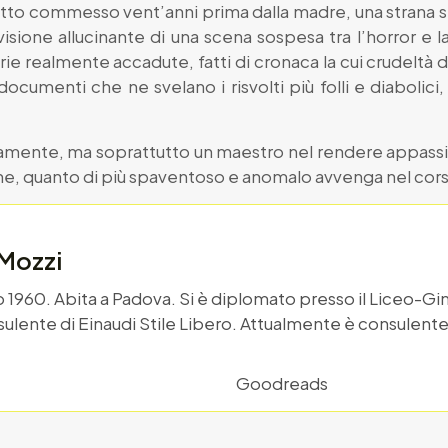
 delitto commesso vent’anni prima dalla madre, una stran
 visione allucinante di una scena sospesa tra l’horror e
orie realmente accadute, fatti di cronaca la cui crudeltà d
umenti che ne svelano i risvolti più folli e diabolici,
uramente, ma soprattutto un maestro nel rendere appas
ne, quanto di più spaventoso e anomalo avvenga nel corso
 Mozzi
no 1960. Abita a Padova. Si è diplomato presso il Liceo-Gin
ulente di Einaudi Stile Libero. Attualmente è consulente d
Goodreads