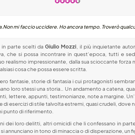
a.
Non mi faccio uccidere. Ho ancora tempo. Troverò qualcu
e in parte scelti da
Giulio Mozzi
, il più inquietante aut
va, che si possa incontrare in quest’epoca, tutti e sedi
suo realismo impressionante, dalla sua scioccante forza n
alsiasi cosa che possa essere scritta.
ro fantasie, storie di fantasia i cui protagonisti sembr
rmano loro stessi una storia… Un andamento a catena, qu
, lettere, appunti, testimonianze, note a margine. Un’e
 di esercizi di stile talvolta estremi, quasi crudeli, dove na
 punto di riferimento.
 dei loro delitti, altri omicidi che li confessano in part
che si annunciano in tono di minaccia o di disperazione, un