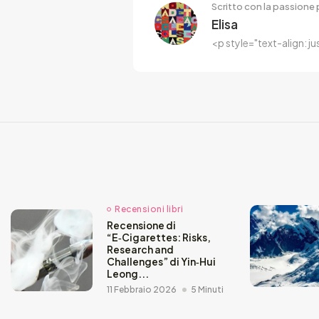
Scritto con la passione p
Elisa
<p style="text-align: j
Recensioni libri
Recensione di
“E‑Cigarettes: Risks,
Research and
Challenges” di Yin‑Hui
Leong...
11 Febbraio 2026
5 Minuti