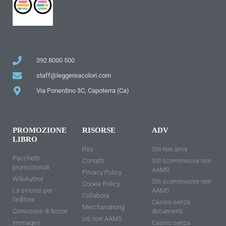
392 8000 500
staff@leggereacolori.com
Via Ponentino 3C, Capoterra (Ca)
PROMOZIONE
RISORSE
ADV
LIBRO
Rss
Siti non ams
Pacchetti
Contatti
Siti scommesse non
promozionali
AAMS
Privacy Policy
WikiAuthor
Siti scommesse non
Cookie Policy
La sinossi per
AAMS
Collabora
l'editore
Casino senza
Merchandising
Correzione di bozze
documenti
siti non AAMS
Immagini
Casino senza