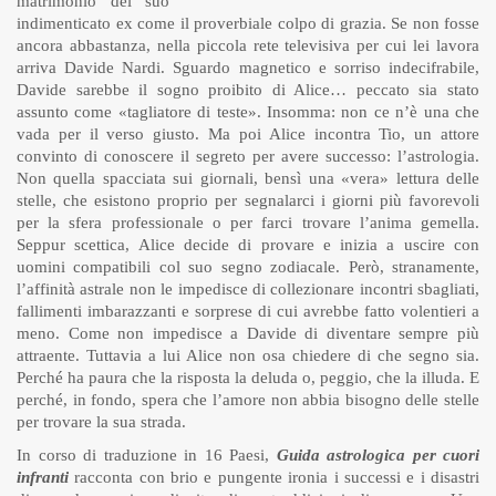
matrimonio del suo
indimenticato ex come il proverbiale colpo di grazia. Se non fosse
ancora abbastanza, nella piccola rete televisiva per cui lei lavora
arriva Davide Nardi. Sguardo magnetico e sorriso indecifrabile,
Davide sarebbe il sogno proibito di Alice… peccato sia stato
assunto come «tagliatore di teste». Insomma: non ce n’è una che
vada per il verso giusto. Ma poi Alice incontra Tio, un attore
convinto di conoscere il segreto per avere successo: l’astrologia.
Non quella spacciata sui giornali, bensì una «vera» lettura delle
stelle, che esistono proprio per segnalarci i giorni più favorevoli
per la sfera professionale o per farci trovare l’anima gemella.
Seppur scettica, Alice decide di provare e inizia a uscire con
uomini compatibili col suo segno zodiacale. Però, stranamente,
l’affinità astrale non le impedisce di collezionare incontri sbagliati,
fallimenti imbarazzanti e sorprese di cui avrebbe fatto volentieri a
meno. Come non impedisce a Davide di diventare sempre più
attraente. Tuttavia a lui Alice non osa chiedere di che segno sia.
Perché ha paura che la risposta la deluda o, peggio, che la illuda. E
perché, in fondo, spera che l’amore non abbia bisogno delle stelle
per trovare la sua strada.
In corso di traduzione in 16 Paesi,
Guida astrologica per cuori
infranti
racconta con brio e pungente ironia i successi e i disastri