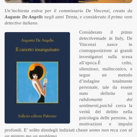
Un’inchiesta estiva per il commissario De Vincenzi, creato da
Augusto De Angelis
negli anni Trenta, e considerato il primo vero
detective italiano.
Considerato il primo
detective
made in Italy, De
Vincenzi nasce in
contrapposizione ai grandi
investigatori sulla scena
all’epoca.È colto,
silenzioso, malinconico, e
segue un metodo
d’indagine totalmente
personale, tale da essere
stato definito un
rabdomante dei
sentimenti,
poiché cerca la
verità del delitto nella
psicologia delle persone, in
motivazioni e impulsi
profondi. E’ solito diredegli indiziati che
un uomo non reca con sé
un mistero ma un problema
.