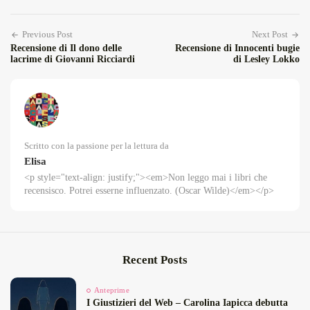
Previous Post
Next Post
Recensione di Il dono delle
Recensione di Innocenti bugie
lacrime di Giovanni Ricciardi
di Lesley Lokko
Scritto con la passione per la lettura da
Elisa
<p style="text-align: justify;"><em>Non leggo mai i libri che
recensisco. Potrei esserne influenzato. (Oscar Wilde)</em></p>
Recent Posts
Anteprime
I Giustizieri del Web – Carolina Iapicca debutta