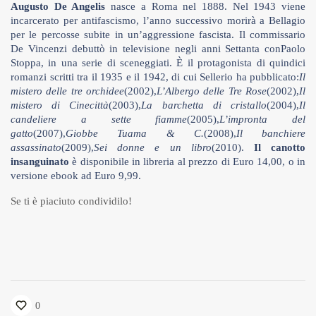
Augusto De Angelis
nasce a Roma nel 1888. Nel 1943 viene
incarcerato per antifascismo, l’anno successivo morirà a Bellagio
per le percosse subite in un’aggressione fascista. Il commissario
De Vincenzi debuttò in televisione negli anni Settanta conPaolo
Stoppa, in una serie di sceneggiati. È il protagonista di quindici
romanzi scritti tra il 1935 e il 1942, di cui Sellerio ha pubblicato:
Il
mistero delle tre orchidee
(2002),
L’Albergo delle Tre Rose
(2002),
Il
mistero di Cinecittà
(2003),
La barchetta di cristallo
(2004),
Il
candeliere a sette fiamme
(2005),
L’impronta del
gatto
(2007),
Giobbe Tuama & C.
(2008),
Il banchiere
assassinato
(2009),
Sei donne e un libro
(2010).
Il canotto
insanguinato
è disponibile in libreria al prezzo di Euro 14,00, o in
versione ebook ad Euro 9,99.
Se ti è piaciuto condividilo!
0