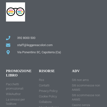
392 8000 500
staff@leggereacolori.com
Via Ponentino 3C, Capoterra (Ca)
PROMOZIONE
RISORSE
ADV
LIBRO
Rss
Siti non ams
Pacchetti
Contatti
Siti scommesse non
promozionali
AAMS
Privacy Policy
WikiAuthor
Siti scommesse non
Cookie Policy
La sinossi per
AAMS
Collabora
l'editore
Casino senza