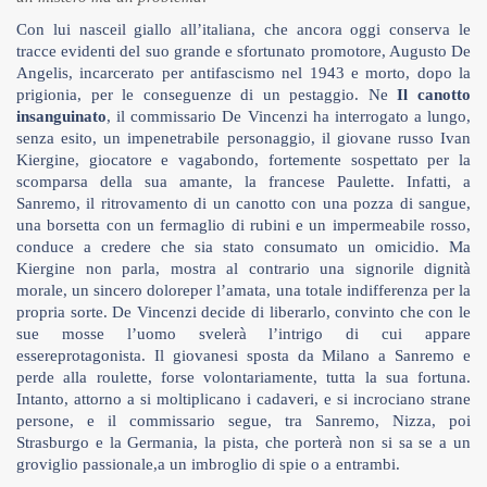
Con lui nasceil giallo all’italiana, che ancora oggi conserva le
tracce evidenti del suo grande e sfortunato promotore, Augusto De
Angelis, incarcerato per antifascismo nel 1943 e morto, dopo la
prigionia, per le conseguenze di un pestaggio. Ne
Il canotto
insanguinato
, il commissario De Vincenzi ha interrogato a lungo,
senza esito, un impenetrabile personaggio, il giovane russo Ivan
Kiergine, giocatore e vagabondo, fortemente sospettato per la
scomparsa della sua amante, la francese Paulette. Infatti, a
Sanremo, il ritrovamento di un canotto con una pozza di sangue,
una borsetta con un fermaglio di rubini e un impermeabile rosso,
conduce a credere che sia stato consumato un omicidio. Ma
Kiergine non parla, mostra al contrario una signorile dignità
morale, un sincero doloreper l’amata, una totale indifferenza per la
propria sorte. De Vincenzi decide di liberarlo, convinto che con le
sue mosse l’uomo svelerà l’intrigo di cui appare
essereprotagonista. Il giovanesi sposta da Milano a Sanremo e
perde alla roulette, forse volontariamente, tutta la sua fortuna.
Intanto, attorno a si moltiplicano i cadaveri, e si incrociano strane
persone, e il commissario segue, tra Sanremo, Nizza, poi
Strasburgo e la Germania, la pista, che porterà non si sa se a un
groviglio passionale,a un imbroglio di spie o a entrambi.