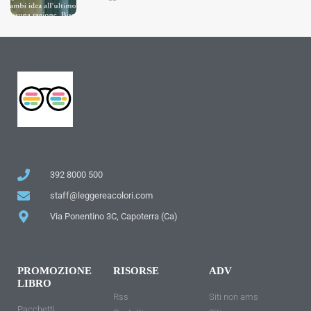
392 8000 500
staff@leggereacolori.com
Via Ponentino 3C, Capoterra (Ca)
PROMOZIONE
RISORSE
ADV
LIBRO
Rss
Siti non ams
Pacchetti