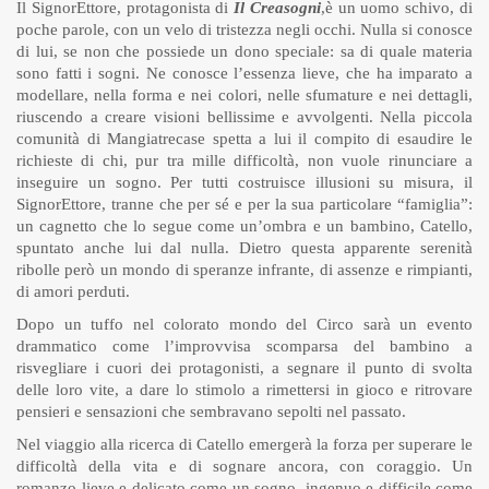
Il SignorEttore, protagonista di
Il Creasogni
,è un uomo schivo, di
poche parole, con un velo di tristezza negli occhi. Nulla si conosce
di lui, se non che possiede un dono speciale: sa di quale materia
sono fatti i sogni. Ne conosce l’essenza lieve, che ha imparato a
modellare, nella forma e nei colori, nelle sfumature e nei dettagli,
riuscendo a creare visioni bellissime e avvolgenti. Nella piccola
comunità di Mangiatrecase spetta a lui il compito di esaudire le
richieste di chi, pur tra mille difficoltà, non vuole rinunciare a
inseguire un sogno. Per tutti costruisce illusioni su misura, il
SignorEttore, tranne che per sé e per la sua particolare “famiglia”:
un cagnetto che lo segue come un’ombra e un bambino, Catello,
spuntato anche lui dal nulla. Dietro questa apparente serenità
ribolle però un mondo di speranze infrante, di assenze e rimpianti,
di amori perduti.
Dopo un tuffo nel colorato mondo del Circo sarà un evento
drammatico come l’improvvisa scomparsa del bambino a
risvegliare i cuori dei protagonisti, a segnare il punto di svolta
delle loro vite, a dare lo stimolo a rimettersi in gioco e ritrovare
pensieri e sensazioni che sembravano sepolti nel passato.
Nel viaggio alla ricerca di Catello emergerà la forza per superare le
difficoltà della vita e di sognare ancora, con coraggio. Un
romanzo lieve e delicato come un sogno, ingenuo e difficile come