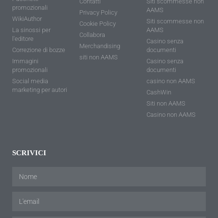
Contatti
Siti scommesse non
promozionali
AAMS
Privacy Policy
WikiAuthor
Siti scommesse non
Cookie Policy
La sinossi per
AAMS
Collabora
l'editore
Casino senza
Merchandising
Correzione di bozze
documenti
siti non AAMS
Immagini
Casino senza
promozionali
documenti
Social media
casino non AAMS
marketing per autori
CashWin
Siti non AAMS
Casino non AAMS
SCRIVICI