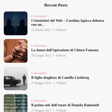
Recent Posts
Anteprime
I Giustizieri del Web – Carolina Iapicca debutta
con un...
15 Ottobre 2025
6 Minuti
Anteprime
La danza dell’ispirazione di Chiara Fontana
28 Giugno 2023
4 Minuti
Anteprime
Il figlio sbagliato di Camilla Läckberg
27 Maggio 2023
3 Minuti
Anteprime
Il primo sole dell’estate di Daniela Raimondi
25 Maggio 2023
4 Minuti