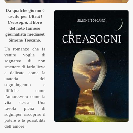
Da qualche giorno è
uscito per Ultra
Il
Creasogni
, il libro
del noto famoso
giornalista mediaset
Simone Toscano.
Un romanzo che fa
venire voglia di
sognaree di non
smettere di farlo,lieve
e delicato come la
materia dei
sogni,ingenuo e
difficile come
l’amore,vero come la
vita stessa.
Una
favola piena di
sogni,per riscoprire il
potere e le possibilità
dell’amore.