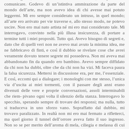
comunicare. Godevo di un’istintiva ammirazione da parte del
mondo dell’arte, ma non avevo idea di chi avesse mai potuto
leggermi. Mi ero sempre considerato un intruso, in quel mondo;
all’arte ero arrivato per vie traverse e, allo stesso modo, ne potevo
uscire. Non ero mai nato artista né mi ero mai considerato tale. Mi
interrogavo, convinto nella più illusa insicurezza, di portare a
termine tutti i miei propositi. Tutto qui. Avevo bisogno di segreti e,
dato che di quelli veri non ne avevo mai avuto la minima idea, me
ne fabbricavo di finti, e così il dubbio se rivelare cose che avrei
veramente dovuto tenere segrete mi possedeva. Non mi aveva mai
abbandonato fin da quando ero bambino. Avevo sempre diffidato
da chi non ha dubbi, oltre che da chi non ha vizi. Mi faceva paura
la falsa sicurezza. Mettersi in discussione era, per me, l’essenziale.
E così, eccomi qui a dialogare; i monologhi con me stesso, l’unica
via d’uscita ai miei tormenti, con il passare degli anni erano
divenuti delle vere e proprie conversazioni, assoli interminabili
che riem- pivano ogni volta il silenzio della stanza. Interrogavo lo
specchio, sperando sempre di trovare dei responsi; ma nulla, tutto
si traduceva in uno sforzo vano. Sopraffatto dal dubbio, mi
trovavo paralizzato. In realtà non mi ero mai fermato a rifletterci,
ma quel giorno il tunnel dell’orrore aveva fatto il suo ingresso.
Non so se per merito dell’aroma di mela, ciliegia e melassa di cui