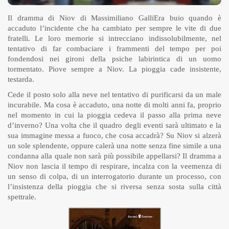
Il dramma di Niov di Massimiliano GalliEra buio quando è
accaduto l’incidente che ha cambiato per sempre le vite di due
fratelli. Le loro memorie si intrecciano indissolubilmente, nel
tentativo di far combaciare i frammenti del tempo per poi
fondendosi nei gironi della psiche labirintica di un uomo
tormentato. Piove sempre a Niov. La pioggia cade insistente,
testarda.
Cede il posto solo alla neve nel tentativo di purificarsi da un male
incurabile. Ma cosa è accaduto, una notte di molti anni fa, proprio
nel momento in cui la pioggia cedeva il passo alla prima neve
d’inverno? Una volta che il quadro degli eventi sarà ultimato e la
sua immagine messa a fuoco, che cosa accadrà? Su Niov si alzerà
un sole splendente, oppure calerà una notte senza fine simile a una
condanna alla quale non sarà più possibile appellarsi? Il dramma a
Niov non lascia il tempo di respirare, incalza con la veemenza di
un senso di colpa, di un interrogatorio durante un processo, con
l’insistenza della pioggia che si riversa senza sosta sulla città
spettrale.