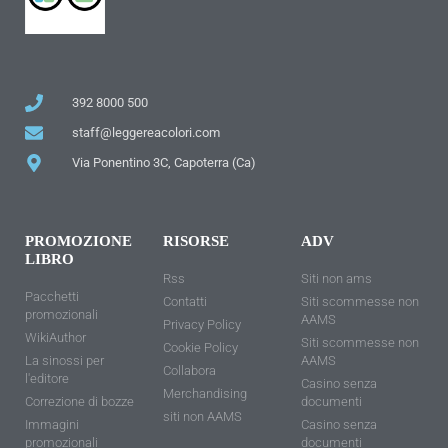
392 8000 500
staff@leggereacolori.com
Via Ponentino 3C, Capoterra (Ca)
PROMOZIONE
RISORSE
ADV
LIBRO
Rss
Siti non ams
Pacchetti
Contatti
Siti scommesse non
promozionali
AAMS
Privacy Policy
WikiAuthor
Siti scommesse non
Cookie Policy
La sinossi per
AAMS
Collabora
l'editore
Casino senza
Merchandising
Correzione di bozze
documenti
siti non AAMS
Immagini
Casino senza
promozionali
documenti