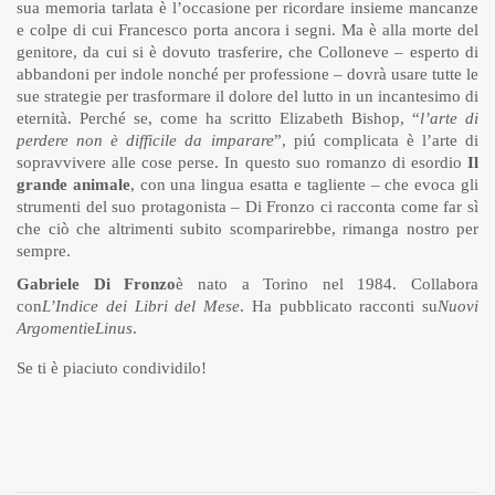
sua memoria tarlata è l’occasione per ricordare insieme mancanze
e colpe di cui Francesco porta ancora i segni. Ma è alla morte del
genitore, da cui si è dovuto trasferire, che Colloneve – esperto di
abbandoni per indole nonché per professione – dovrà usare tutte le
sue strategie per trasformare il dolore del lutto in un incantesimo di
eternità. Perché se, come ha scritto Elizabeth Bishop, “
l’arte di
perdere non è difficile da imparare
”, piú complicata è l’arte di
sopravvivere alle cose perse. In questo suo romanzo di esordio
Il
grande animale
, con una lingua esatta e tagliente – che evoca gli
strumenti del suo protagonista – Di Fronzo ci racconta come far sì
che ciò che altrimenti subito scomparirebbe, rimanga nostro per
sempre.
Gabriele Di Fronzo
è nato a Torino nel 1984. Collabora
con
L’Indice dei Libri del Mese
. Ha pubblicato racconti su
Nuovi
Argomenti
e
Linus
.
Se ti è piaciuto condividilo!