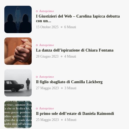
Anteprime
I Giustizieri del Web – Carolina Iapicca debutta
con un...
15 Ottobre 2025
6 Minuti
Anteprime
La danza dell’ispirazione di Chiara Fontana
28 Giugno 2023
4 Minuti
Anteprime
Il figlio sbagliato di Camilla Läckberg
27 Maggio 2023
3 Minuti
Anteprime
Il primo sole dell’estate di Daniela Raimondi
25 Maggio 2023
4 Minuti