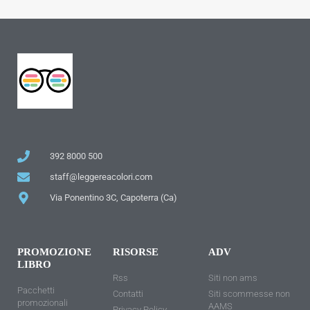
392 8000 500
staff@leggereacolori.com
Via Ponentino 3C, Capoterra (Ca)
PROMOZIONE
RISORSE
ADV
LIBRO
Rss
Siti non ams
Pacchetti
Contatti
Siti scommesse non
promozionali
AAMS
Privacy Policy