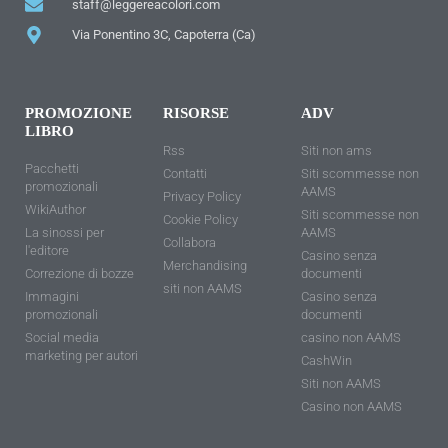
staff@leggereacolori.com
Via Ponentino 3C, Capoterra (Ca)
PROMOZIONE
RISORSE
ADV
LIBRO
Rss
Siti non ams
Pacchetti
Contatti
Siti scommesse non
promozionali
AAMS
Privacy Policy
WikiAuthor
Siti scommesse non
Cookie Policy
La sinossi per
AAMS
Collabora
l'editore
Casino senza
Merchandising
Correzione di bozze
documenti
siti non AAMS
Immagini
Casino senza
promozionali
documenti
Social media
casino non AAMS
marketing per autori
CashWin
Siti non AAMS
Casino non AAMS