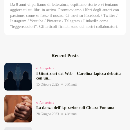
Da 8 anni vi parliamo di letteratura, ospitiamo storie e vi teniamo
aggiornati sui libri in arrivo. Promuoviamo i libri degli autori con
passione, come se fosse il nostro. Ci trovi su Facebook / Twitter /
Instagram / Youtube / Pinterest / Telegram / LinkedIn come
"leggereacolori". Gli articoli firmati sono dei nostri collaboratori.
Recent Posts
Anteprime
I Giustizieri del Web – Carolina Iapicca debutta
con un...
15 Ottobre 2025
6 Minuti
Anteprime
La danza dell’ispirazione di Chiara Fontana
28 Giugno 2023
4 Minuti