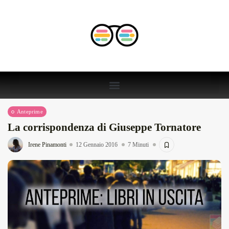
Anteprime
La corrispondenza di Giuseppe Tornatore
Irene Pinamonti
12 Gennaio 2016
7 Minuti