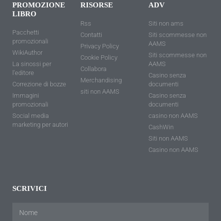
PROMOZIONE
RISORSE
ADV
LIBRO
Rss
Siti non ams
Pacchetti
Contatti
Siti scommesse non
promozionali
AAMS
Privacy Policy
WikiAuthor
Siti scommesse non
Cookie Policy
La sinossi per
AAMS
Collabora
l'editore
Casino senza
Merchandising
Correzione di bozze
documenti
siti non AAMS
Immagini
Casino senza
promozionali
documenti
Social media
casino non AAMS
marketing per autori
CashWin
Siti non AAMS
Casino non AAMS
SCRIVICI