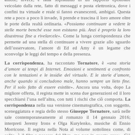
veicolato dalla rete, fatto di messaggi e posta elettronica, dove i
confini tra virtuale e reale si fanno evanescenti, ambigui. Questa
rete a poco a poco li invade, li prende e trascina il loro amore oltre
le porte della realtà ordinaria. «
Possiamo continuare a vedere le
stelle morte benché esse non esistano più. Anzi è proprio la loro
disastrosa fine a rivelarcele
». Come la lunga corrispondenza che
permette ad una stella di continuare a vivere grazie allo sguardo
dell’osservatore, l’amore di Ed ed Amy è un legame che
sconvolge le leggi del tempo e della presenza.
La corrispondenza
, ha raccontato
Tornatore
, è «
una storia
d’amore ai tempi di Internet. Emozioni e sentimenti a confronto
con le tentazioni e le insidie del virtuale. E le storie d’amore,
anche quando si concludono male, hanno sempre un lieto fine.
Per il solo fatto di essere esistite
». Ancora una volta, dopo La
migliore offerta, il regista mette in scena due generazioni ed il loro
specchiarsi l’una nell’altra, con tutti i rischi che ciò comporta.
La
corrispondenza
nella sua versione cinematografica, con soggetto,
sceneggiatura e regia dello stesso
Giuseppe Tornatore
, sarà nelle
sale contemporaneamente al romanzo il 14 gennaio 2016;
interpreti Jeremy Irons e Olga Kurylenko, musiche di Ennio
Morricone. Il regista nella Nota al volume sottolinea come, di