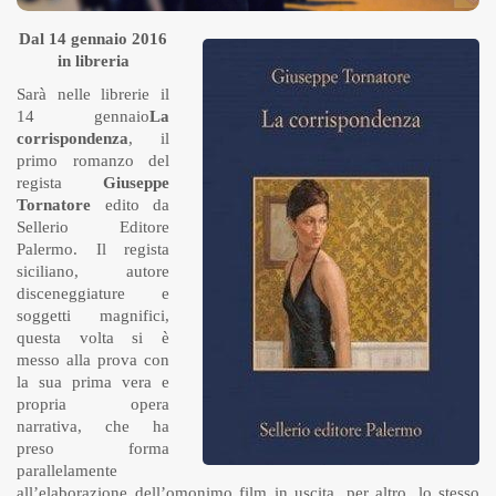
Dal 14 gennaio 2016
in libreria
Sarà nelle librerie il
14 gennaio
La
corrispondenza
, il
primo romanzo del
regista
Giuseppe
Tornatore
edito da
Sellerio Editore
Palermo. Il regista
siciliano, autore
disceneggiature e
soggetti magnifici,
questa volta si è
messo alla prova con
la sua prima vera e
propria opera
narrativa, che ha
preso forma
parallelamente
all’elaborazione dell’omonimo film in uscita, per altro, lo stesso