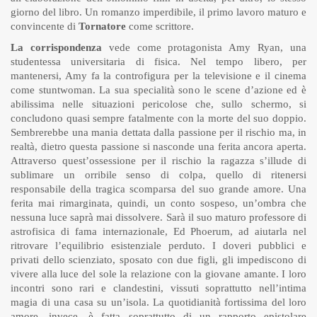
giorno del libro. Un romanzo imperdibile, il primo lavoro maturo e
convincente di
Tornatore
come scrittore.
La corrispondenza
vede come protagonista Amy Ryan, una
studentessa universitaria di fisica. Nel tempo libero, per
mantenersi, Amy fa la controfigura per la televisione e il cinema
come stuntwoman. La sua specialità sono le scene d’azione ed è
abilissima nelle situazioni pericolose che, sullo schermo, si
concludono quasi sempre fatalmente con la morte del suo doppio.
Sembrerebbe una mania dettata dalla passione per il rischio ma, in
realtà, dietro questa passione si nasconde una ferita ancora aperta.
Attraverso quest’ossessione per il rischio la ragazza s’illude di
sublimare un orribile senso di colpa, quello di ritenersi
responsabile della tragica scomparsa del suo grande amore. Una
ferita mai rimarginata, quindi, un conto sospeso, un’ombra che
nessuna luce saprà mai dissolvere. Sarà il suo maturo professore di
astrofisica di fama internazionale, Ed Phoerum, ad aiutarla nel
ritrovare l’equilibrio esistenziale perduto. I doveri pubblici e
privati dello scienziato, sposato con due figli, gli impediscono di
vivere alla luce del sole la relazione con la giovane amante. I loro
incontri sono rari e clandestini, vissuti soprattutto nell’intima
magia di una casa su un’isola. La quotidianità fortissima del loro
amore, invece, è fatta soprattutto di un rapporto epistolare