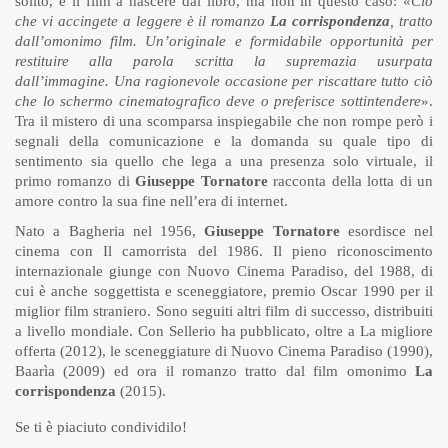
solito, è il film a nascere dal libro, ma non in questo caso: «
Ciò
che vi accingete a leggere è il romanzo
La corrispondenza
, tratto
dall’omonimo film. Un’originale e formidabile opportunità per
restituire alla parola scritta la supremazia usurpata
dall’immagine. Una ragionevole occasione per riscattare tutto ciò
che lo schermo cinematografico deve o preferisce sottintendere
».
Tra il mistero di una scomparsa inspiegabile che non rompe però i
segnali della comunicazione e la domanda su quale tipo di
sentimento sia quello che lega a una presenza solo virtuale, il
primo romanzo di
Giuseppe Tornatore
racconta della lotta di un
amore contro la sua fine nell’era di internet.
Nato a Bagheria nel 1956,
Giuseppe Tornatore
esordisce nel
cinema con Il camorrista del 1986. Il pieno riconoscimento
internazionale giunge con Nuovo Cinema Paradiso, del 1988, di
cui è anche soggettista e sceneggiatore, premio Oscar 1990 per il
miglior film straniero. Sono seguiti altri film di successo, distribuiti
a livello mondiale. Con Sellerio ha pubblicato, oltre a La migliore
offerta (2012), le sceneggiature di Nuovo Cinema Paradiso (1990),
Baarìa (2009) ed ora il romanzo tratto dal film omonimo
La
corrispondenza
(2015).
Se ti è piaciuto condividilo!