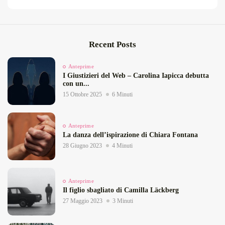
Recent Posts
Anteprime
I Giustizieri del Web – Carolina Iapicca debutta
con un...
15 Ottobre 2025
6 Minuti
Anteprime
La danza dell’ispirazione di Chiara Fontana
28 Giugno 2023
4 Minuti
Anteprime
Il figlio sbagliato di Camilla Läckberg
27 Maggio 2023
3 Minuti