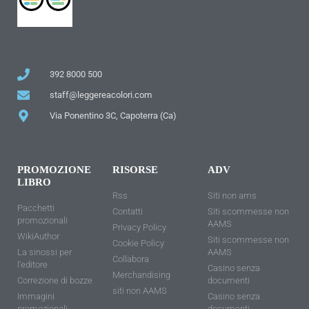
392 8000 500
staff@leggereacolori.com
Via Ponentino 3C, Capoterra (Ca)
PROMOZIONE
RISORSE
ADV
LIBRO
Rss
Siti non ams
Pacchetti
Contatti
Siti scommesse non
promozionali
AAMS
Privacy Policy
WikiAuthor
Siti scommesse non
Cookie Policy
La sinossi per
AAMS
Collabora
l'editore
Casino senza
Merchandising
Correzione di bozze
documenti
siti non AAMS
Immagini
Casino senza
promozionali
documenti