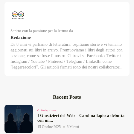
Scritto con la passione per la lettura da
Redazione
Da 8 anni vi parliamo di letteratura, ospitiamo storie e vi teniamo
aggiornati sui libri in arrivo. Promuoviamo i libri degli autori con
passione, come se fosse il nostro. Ci trovi su Facebook / Twitter /
Instagram / Youtube / Pinterest / Telegram / LinkedIn come
"leggereacolori". Gli articoli firmati sono dei nostri collaboratori.
Recent Posts
Anteprime
I Giustizieri del Web – Carolina Iapicca debutta
con un...
15 Ottobre 2025
6 Minuti