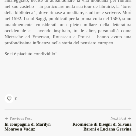
amareggiato, decise di abbandonare la vita mondana per ritirarsi
nel suo castello – in particolare nella sua tour de librairie, la ‘torre
della biblioteca’-, dove rimase a meditare, studiare e scrivere. Morì
nel 1592. I suoi Saggi, pubblicati per la prima volta nel 1580, sono
unanimemente considerati una pietra miliare della letteratura
occidentale e – avendo inspirato, tra le altre, personalità come
Nietzsche ed Emerson, Rousseau e Proust – hanno avuto una
profondissima influenza nella storia del pensiero europeo.
Se ti è piaciuto condividilo!
0
Previous Post
Next Post
In compagnia di Marilyn
Recensione di Bisegni di Silvana
Monroe a Vaduz
Baroni e Luciana Gravina