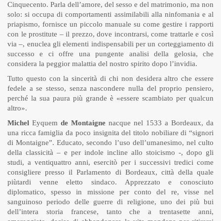
Cinquecento. Parla dell’amore, del sesso e del matrimonio, ma non
solo: si occupa di comportamenti assimilabili alla ninfomania e al
priapismo, fornisce un piccolo manuale su come gestire i rapporti
con le prostitute – il prezzo, dove incontrarsi, come trattarle e così
via –, enuclea gli elementi indispensabili per un corteggiamento di
successo e ci offre una pungente analisi della gelosia, che
considera la peggior malattia del nostro spirito dopo l’invidia.
Tutto questo con la sincerità di chi non desidera altro che essere
fedele a se stesso, senza nascondere nulla del proprio pensiero,
perché la sua paura più grande è «essere scambiato per qualcun
altro».
Michel
Eyquem
de Montaigne
nacque nel 1533 a Bordeaux, da
una ricca famiglia da poco insignita del titolo nobiliare di “signori
di Montaigne”. Educato, secondo l’uso dell’umanesimo, nel culto
della classicità – e per indole incline allo stoicismo -, dopo gli
studi, a ventiquattro anni, esercitò per i successivi tredici come
consigliere presso il Parlamento di Bordeaux, città della quale
piùtardi venne eletto sindaco. Apprezzato e conosciuto
diplomatico, spesso in missione per conto del re, visse nel
sanguinoso periodo delle guerre di religione, uno dei più bui
dell’intera storia francese, tanto che a trentasette anni,