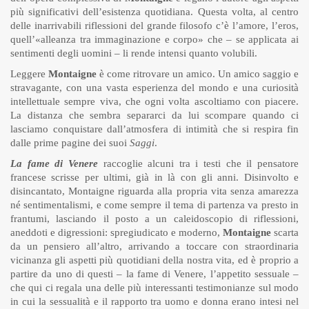
più significativi dell’esistenza quotidiana. Questa volta, al centro
delle inarrivabili riflessioni del grande filosofo c’è l’amore, l’eros,
quell’«alleanza tra immaginazione e corpo» che – se applicata ai
sentimenti degli uomini – li rende intensi quanto volubili.
Leggere
Montaigne
è come ritrovare un amico. Un amico saggio e
stravagante, con una vasta esperienza del mondo e una curiosità
intellettuale sempre viva, che ogni volta ascoltiamo con piacere.
La distanza che sembra separarci da lui scompare quando ci
lasciamo conquistare dall’atmosfera di intimità che si respira fin
dalle prime pagine dei suoi
Saggi
.
La fame di Venere
raccoglie alcuni tra i testi che il pensatore
francese scrisse per ultimi, già in là con gli anni. Disinvolto e
disincantato, Montaigne riguarda alla propria vita senza amarezza
né sentimentalismi, e come sempre il tema di partenza va presto in
frantumi, lasciando il posto a un caleidoscopio di riflessioni,
aneddoti e digressioni: spregiudicato e moderno,
Montaigne
scarta
da un pensiero all’altro, arrivando a toccare con straordinaria
vicinanza gli aspetti più quotidiani della nostra vita, ed è proprio a
partire da uno di questi – la fame di Venere, l’appetito sessuale –
che qui ci regala una delle più interessanti testimonianze sul modo
in cui la sessualità e il rapporto tra uomo e donna erano intesi nel