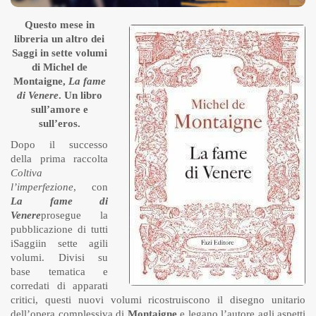
Questo mese in
libreria un altro dei
Saggi in sette volumi
di Michel de
Montaigne,
La fame
di Venere
. Un libro
sull’amore e
sull’eros.
Dopo il successo
della prima raccolta
Coltiva
l’imperfezione
, con
La fame di
Venere
prosegue la
pubblicazione di tutti
iSaggiin sette agili
volumi. Divisi su
base tematica e
corredati di apparati
critici, questi nuovi volumi ricostruiscono il disegno unitario
dell’opera complessiva di
Montaigne
e legano l’autore agli aspetti