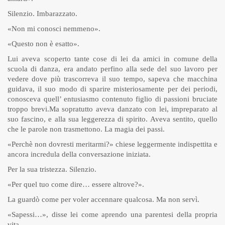
Silenzio. Imbarazzato.
«Non mi conosci nemmeno».
«Questo non è esatto».
Lui aveva scoperto tante cose di lei da amici in comune della
scuola di danza, era andato perfino alla sede del suo lavoro per
vedere dove più trascorreva il suo tempo, sapeva che macchina
guidava, il suo modo di sparire misteriosamente per dei periodi,
conosceva quell’ entusiasmo contenuto figlio di passioni bruciate
troppo brevi.Ma sopratutto aveva danzato con lei, impreparato al
suo fascino, e alla sua leggerezza di spirito. Aveva sentito, quello
che le parole non trasmettono. La magia dei passi.
«Perchè non dovresti meritarmi?» chiese leggermente indispettita e
ancora incredula della conversazione iniziata.
Per la sua tristezza. Silenzio.
«Per quel tuo come dire… essere altrove?».
La guardò come per voler accennare qualcosa. Ma non servì.
«Sapessi…», disse lei come aprendo una parentesi della propria
vita.