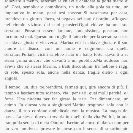
sollevare il mento, afferrare le chiavi e chiudere la porta dietro di
sé. Così, semplice e complicato, un nodo alla gola su tutto, un
imperativo in meno, passi tesi spezzati.Si trascinava per casa,
prendeva un giorno libero, si negava nei suoi disordini, affogava
nel circolo vizioso dei suoi pensieri.Ogni chiave ha una sua
serratura. Possono essere lontane, lontanissime, possono non
incontrarsi mai. Questo non toglie il fatto che per la serratura esiste
la chiave giusta e viceversa. Marina era la chiave giusta e il suo
amore in disuso, con un nome e cognome, era quella
serratura.Portarsi vicini sarebbe stato un ballo forte, davanti a se
stessi prima ancora che davanti a un pubblico.Ma addosso non
aveva che sé stessa Marina, a tratti discontinui, tra nebbie e raggi
di sole, spesso sola, anche nella danza, fragile dietro a ogni
angolo.
Il tempo, un, due tre,prendimi, fermati qui, gira ancora di più. Il
tempo a lasciare tutto sospeso, via i pensieri, quei molli perché, e i
forse. Una piroetta per far girare la testa. Per dimenticare, un
attimo. In questa vita a singhiozzi.Marina respirava solo con la
danza, il suo cordone ombelicale con la musica. La magia dei
passi. La stessa doveva trovarla in quelli della vita.Poi lui, in una
tranquilla serata di metà Ottobre. Iscritto al corso di danza non per
un vero motivo a provare le prese con il senso di smarrimento