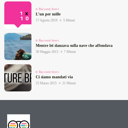
Racconti brevi
L’un per mille
17 Agosto 2019
5 Minuti
Racconti brevi
Mentre lei danzava sulla nave che affondava
30 Maggio 2015
7 Minuti
Racconti brevi
Ci siamo mandati via
25 Marzo 2015
21 Minuti