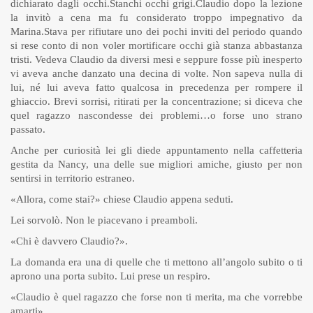
dichiarato dagli occhi.Stanchi occhi grigi.Claudio dopo la lezione
la invitò a cena ma fu considerato troppo impegnativo da
Marina.Stava per rifiutare uno dei pochi inviti del periodo quando
si rese conto di non voler mortificare occhi già stanza abbastanza
tristi. Vedeva Claudio da diversi mesi e seppure fosse più inesperto
vi aveva anche danzato una decina di volte. Non sapeva nulla di
lui, né lui aveva fatto qualcosa in precedenza per rompere il
ghiaccio. Brevi sorrisi, ritirati per la concentrazione; si diceva che
quel ragazzo nascondesse dei problemi…o forse uno strano
passato.
Anche per curiosità lei gli diede appuntamento nella caffetteria
gestita da Nancy, una delle sue migliori amiche, giusto per non
sentirsi in territorio estraneo.
«Allora, come stai?» chiese Claudio appena seduti.
Lei sorvolò. Non le piacevano i preamboli.
«Chi è davvero Claudio?».
La domanda era una di quelle che ti mettono all’angolo subito o ti
aprono una porta subito. Lui prese un respiro.
«Claudio è quel ragazzo che forse non ti merita, ma che vorrebbe
amarti».