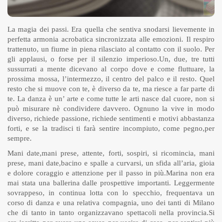
La magia dei passi. Era quella che sentiva snodarsi lievemente in
perfetta armonia acrobatica sincronizzata alle emozioni. Il respiro
trattenuto, un fiume in piena rilasciato al contatto con il suolo. Per
gli applausi, o forse per il silenzio imperioso.Un, due, tre tutti
sussurrati a mente dicevano al corpo dove e come fluttuare, la
prossima mossa, l’intermezzo, il centro del palco e il resto. Quel
resto che si muove con te, è diverso da te, ma riesce a far parte di
te. La danza è un’ arte e come tutte le arti nasce dal cuore, non si
può misurare nè condividere davvero. Ognuno la vive in modo
diverso, richiede passione, richiede sentimenti e motivi abbastanza
forti, e se la tradisci ti farà sentire incompiuto, come pegno,per
sempre.
Mani date,mani prese, attente, forti, sospiri, si ricomincia, mani
prese, mani date,bacino e spalle a curvarsi, un sfida all’aria, gioia
e dolore coraggio e attenzione per il passo in più.Marina non era
mai stata una ballerina dalle prospettive importanti. Leggermente
sovrappeso, in continua lotta con lo specchio, frequentava un
corso di danza e una relativa compagnia, uno dei tanti di Milano
che di tanto in tanto organizzavano spettacoli nella provincia.Si