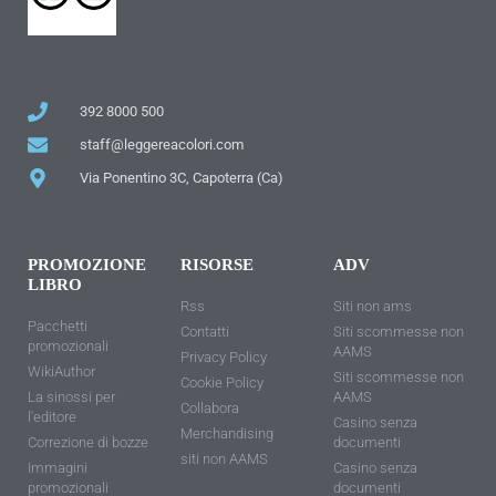
392 8000 500
staff@leggereacolori.com
Via Ponentino 3C, Capoterra (Ca)
PROMOZIONE
RISORSE
ADV
LIBRO
Rss
Siti non ams
Pacchetti
Contatti
Siti scommesse non
promozionali
AAMS
Privacy Policy
WikiAuthor
Siti scommesse non
Cookie Policy
La sinossi per
AAMS
Collabora
l'editore
Casino senza
Merchandising
Correzione di bozze
documenti
siti non AAMS
Immagini
Casino senza
promozionali
documenti