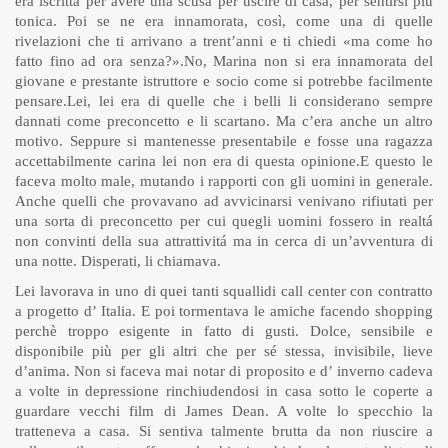
era iscritta per avere una scusa per uscire di casa, per sentirsi più
tonica. Poi se ne era innamorata, così, come una di quelle
rivelazioni che ti arrivano a trent’anni e ti chiedi «ma come ho
fatto fino ad ora senza?».No, Marina non si era innamorata del
giovane e prestante istruttore e socio come si potrebbe facilmente
pensare.Lei, lei era di quelle che i belli li considerano sempre
dannati come preconcetto e li scartano. Ma c’era anche un altro
motivo. Seppure si mantenesse presentabile e fosse una ragazza
accettabilmente carina lei non era di questa opinione.E questo le
faceva molto male, mutando i rapporti con gli uomini in generale.
Anche quelli che provavano ad avvicinarsi venivano rifiutati per
una sorta di preconcetto per cui quegli uomini fossero in realtá
non convinti della sua attrattivitá ma in cerca di un’avventura di
una notte. Disperati, li chiamava.
Lei lavorava in uno di quei tanti squallidi call center con contratto
a progetto d’ Italia. E poi tormentava le amiche facendo shopping
perchè troppo esigente in fatto di gusti. Dolce, sensibile e
disponibile più per gli altri che per sé stessa, invisibile, lieve
d’anima. Non si faceva mai notar di proposito e d’ inverno cadeva
a volte in depressione rinchiudendosi in casa sotto le coperte a
guardare vecchi film di James Dean. A volte lo specchio la
tratteneva a casa. Si sentiva talmente brutta da non riuscire a