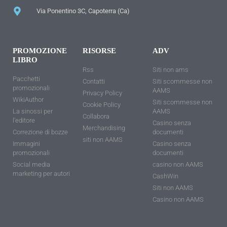
Via Ponentino 3C, Capoterra (Ca)
PROMOZIONE
RISORSE
ADV
LIBRO
Rss
Siti non ams
Pacchetti
Contatti
Siti scommesse non
promozionali
AAMS
Privacy Policy
WikiAuthor
Siti scommesse non
Cookie Policy
La sinossi per
AAMS
Collabora
l'editore
Casino senza
Merchandising
Correzione di bozze
documenti
siti non AAMS
Immagini
Casino senza
promozionali
documenti
Social media
casino non AAMS
marketing per autori
CashWin
Siti non AAMS
Casino non AAMS