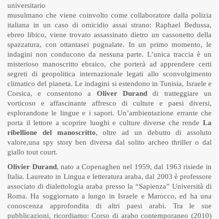
universitario
musulmano che viene coinvolto come collaboratore dalla polizia
italiana in un caso di omicidio assai strano: Raphael Bedussa,
ebreo libico, viene trovato assassinato dietro un cassonetto della
spazzatura, con ottantasei pugnalate. In un primo momento, le
indagini non conducono da nessuna parte. L’unica traccia è un
misterioso manoscritto ebraico, che porterà ad apprendere certi
segreti di geopolitica internazionale legati allo sconvolgimento
climatico del pianeta. Le indagini si estendono in Tunisia, Israele e
Corsica, e consentono a
Oliver Durand
di tratteggiare un
vorticoso e affascinante affresco di culture e paesi diversi,
esplorandone le lingue e i sapori. Un’ambientazione errante che
porta il lettore a scoprire luoghi e culture diverse che rende
La
ribellione del manoscritto
, oltre ad un debutto di assoluto
valore,una spy story ben diversa dal solito archeo thriller o dal
giallo tout court.
Olivier Durand
, nato a Copenaghen nel 1959, dal 1963 risiede in
Italia. Laureato in Lingua e letteratura araba, dal 2003 è professore
associato di dialettologia araba presso la “Sapienza” Università di
Roma. Ha soggiornato a lungo in Israele e Marocco, ed ha una
conoscenza approfondita di altri paesi arabi. Tra le sue
pubblicazioni, ricordiamo: Corso di arabo contemporaneo (2010)