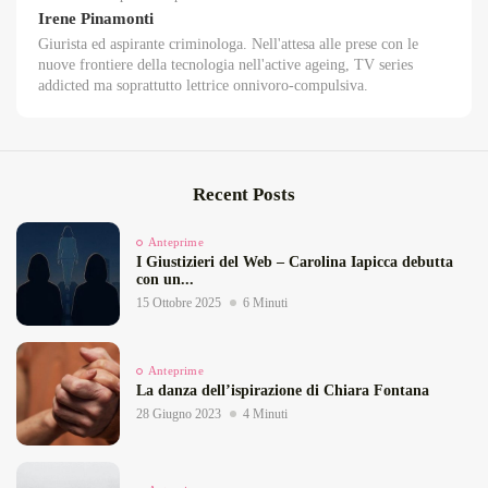
Irene Pinamonti
Giurista ed aspirante criminologa. Nell'attesa alle prese con le
nuove frontiere della tecnologia nell'active ageing, TV series
addicted ma soprattutto lettrice onnivoro-compulsiva.
Recent Posts
Anteprime
I Giustizieri del Web – Carolina Iapicca debutta
con un...
15 Ottobre 2025
6 Minuti
Anteprime
La danza dell’ispirazione di Chiara Fontana
28 Giugno 2023
4 Minuti