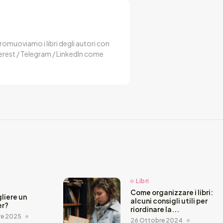
 Promuoviamo i libri degli autori con
terest / Telegram / LinkedIn come
Libri
Come organizzare i libri:
liere un
alcuni consigli utili per
er?
riordinare la...
re 2025
26 Ottobre 2024