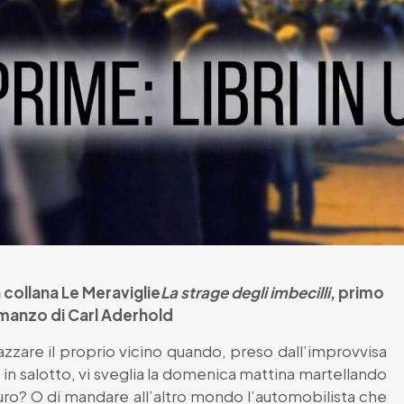
a collana Le Meraviglie
La strage degli imbecilli
, primo
manzo di Carl Aderhold
zare il proprio vicino quando, preso dall’improvvisa
 in salotto, vi sveglia la domenica mattina martellando
ro? O di mandare all’altro mondo l’automobilista che