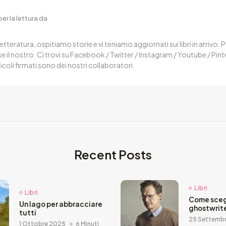
er la lettura da
letteratura, ospitiamo storie e vi teniamo aggiornati sui libri in arrivo.
 il nostro. Ci trovi su Facebook / Twitter / Instagram / Youtube / Pin
ticoli firmati sono dei nostri collaboratori.
Recent Posts
Libri
Libri
Come sceg
Un lago per abbracciare
ghostwrit
tutti
25 Settemb
1 Ottobre 2025
6 Minuti