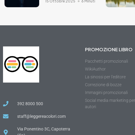
15 Ottobre 2025
6 Minuti
PROMOZIONE LIBRO
Pacchetti promozionali
WikiAuthor
La sinossi per l'editore
Correzione di bozze
Immagini promozionali
Social media marketing pe
392 8000 500
autori
staff@leggereacolori.com
Via Ponentino 3C, Capoterra