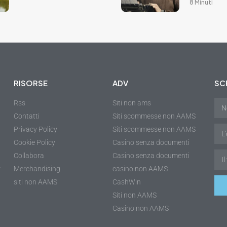
8 Minuti
RISORSE
ADV
SCR
Rss
Siti non ams
Contatti
Siti scommesse non AAMS
Privacy Policy
Siti scommesse non AAMS
Cookie Policy
Casino senza documenti
Collabora
Casino senza documenti
r
Merchandising
casino non AAMS
siti non AAMS
CashWin
Siti non AAMS
Casino non AAMS