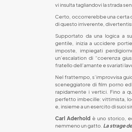
vi insulta tagliandovi la strada se
Certo, occorrerebbe una certa d
di questo irriverente, divertent
Supportato da una logica a s
gentile, inizia a uccidere porti
imposte, impiegati perdigiorno
un’escalation di “coerenza giusti
fratello dell’amante e svariati lavo
Nel frattempo, s’improvvisa guida 
sceneggiatore di film porno ed e
rapidamente i vertici. Fino a q
perfetto imbecille: vittimista,
e, insieme a un esercito di suoi s
Carl Aderhold
è uno storico, e
nemmeno un gatto.
La strage deg