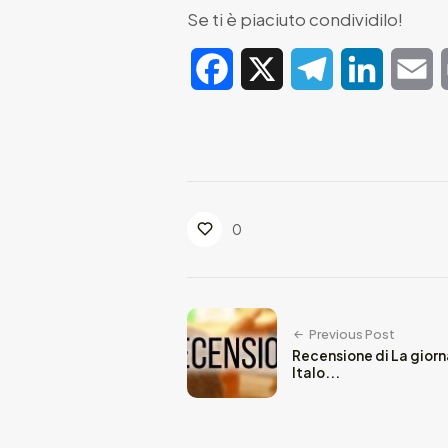
Se ti è piaciuto condividilo!
Facebook
X
Telegram
LinkedIn
E
0
Previous Post
Recensione di La giorn
Italo...