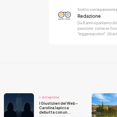
Scritto con la passione p
Redazione
Da 8 anni vi parliamo di 
passione, come se fosse
"leggereacolori". Gli ar
Anteprime
I Giustizieri del Web –
Carolina Iapicca
debutta con un...