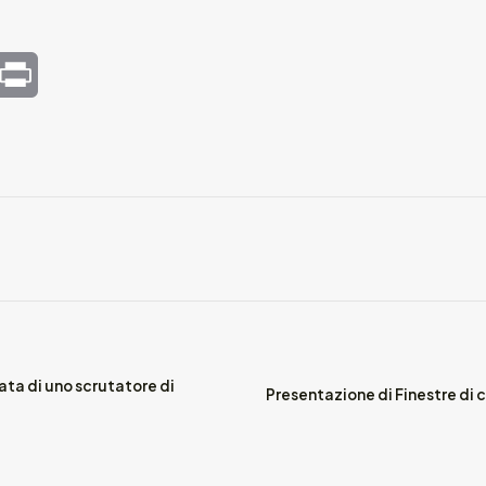
mail
Print
ata di uno scrutatore di
Presentazione di Finestre di 