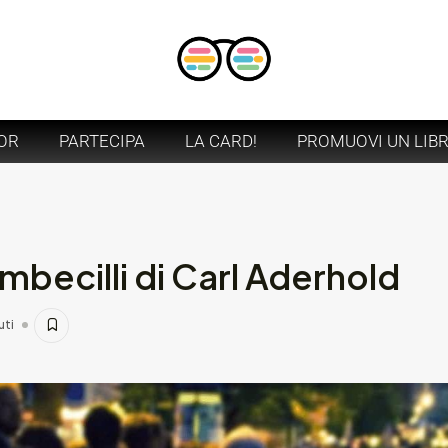
OR
PARTECIPA
LA CARD!
PROMUOVI UN LIB
imbecilli di Carl Aderhold
uti