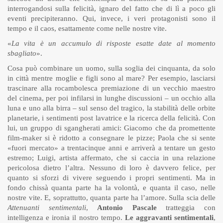
interrogandosi sulla felicità, ignaro del fatto che di lì a poco gli
eventi precipiteranno. Qui, invece, i veri protagonisti sono il
tempo e il caos, esattamente come nelle nostre vite.
«
La vita è un accumulo di risposte esatte date al momento
sbagliato
».
Cosa può combinare un uomo, sulla soglia dei cinquanta, da solo
in città mentre moglie e figli sono al mare? Per esempio, lasciarsi
trascinare alla rocambolesca premiazione di un vecchio maestro
del cinema, per poi infilarsi in lunghe discussioni – un occhio alla
luna e uno alla birra – sul senso del tragico, la stabilità delle orbite
planetarie, i sentimenti post lavatrice e la ricerca della felicità. Con
lui, un gruppo di sgangherati amici: Giacomo che da promettente
film-maker si è ridotto a consegnare le pizze; Paola che si sente
«fuori mercato» a trentacinque anni e arriverà a tentare un gesto
estremo; Luigi, artista affermato, che si caccia in una relazione
pericolosa dietro l’altra. Nessuno di loro è davvero felice, per
quanto si sforzi di vivere seguendo i propri sentimenti. Ma in
fondo chissà quanta parte ha la volontà, e quanta il caso, nelle
nostre vite. E, soprattutto, quanta parte ha l’amore. Sulla scia delle
Attenuanti sentimentali
,
Antonio Pascale
tratteggia con
intelligenza e ironia il nostro tempo.
Le aggravanti sentimentali
,