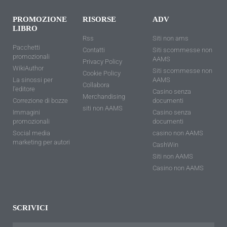
PROMOZIONE
RISORSE
ADV
LIBRO
Rss
Siti non ams
Pacchetti
Contatti
Siti scommesse non
promozionali
AAMS
Privacy Policy
WikiAuthor
Siti scommesse non
Cookie Policy
La sinossi per
AAMS
Collabora
l'editore
Casino senza
Merchandising
Correzione di bozze
documenti
siti non AAMS
Immagini
Casino senza
promozionali
documenti
Social media
casino non AAMS
marketing per autori
CashWin
Siti non AAMS
Casino non AAMS
SCRIVICI