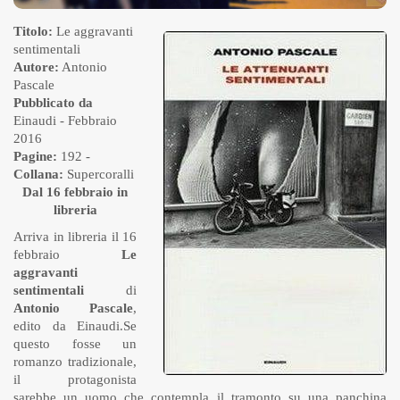
Titolo:
Le aggravanti
sentimentali
Autore:
Antonio
Pascale
Pubblicato da
Einaudi
- Febbraio
2016
Pagine:
192 -
Collana:
Supercoralli
Dal 16 febbraio in
libreria
Arriva in libreria il 16
febbraio
Le
aggravanti
sentimentali
di
Antonio Pascale
,
edito da Einaudi.Se
questo fosse un
romanzo tradizionale,
il protagonista
sarebbe un uomo che contempla il tramonto su una panchina