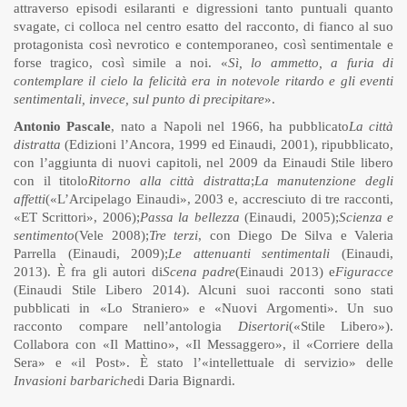
attraverso episodi esilaranti e digressioni tanto puntuali quanto
svagate, ci colloca nel centro esatto del racconto, di fianco al suo
protagonista così nevrotico e contemporaneo, così sentimentale e
forse tragico, così simile a noi. «
Sì, lo ammetto, a furia di
contemplare il cielo la felicità era in notevole ritardo e gli eventi
sentimentali, invece, sul punto di precipitare
».
Antonio Pascale
, nato a Napoli nel 1966, ha pubblicato
La città
distratta
(Edizioni l’Ancora, 1999 ed Einaudi, 2001), ripubblicato,
con l’aggiunta di nuovi capitoli, nel 2009 da Einaudi Stile libero
con il titolo
Ritorno alla città distratta
;
La manutenzione degli
affetti
(«L’Arcipelago Einaudi», 2003 e, accresciuto di tre racconti,
«ET Scrittori», 2006);
Passa la bellezza
(Einaudi, 2005);
Scienza e
sentimento
(Vele 2008);
Tre terzi
, con Diego De Silva e Valeria
Parrella (Einaudi, 2009);
Le attenuanti sentimentali
(Einaudi,
2013). È fra gli autori di
Scena padre
(Einaudi 2013) e
Figuracce
(Einaudi Stile Libero 2014). Alcuni suoi racconti sono stati
pubblicati in «Lo Straniero» e «Nuovi Argomenti». Un suo
racconto compare nell’antologia
Disertori
(«Stile Libero»).
Collabora con «Il Mattino», «Il Messaggero», il «Corriere della
Sera» e «il Post». È stato l’«intellettuale di servizio» delle
Invasioni barbariche
di Daria Bignardi.