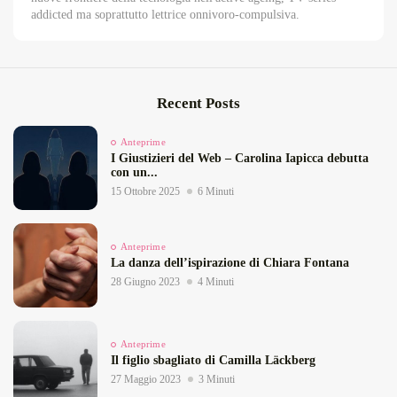
addicted ma soprattutto lettrice onnivoro-compulsiva.
Recent Posts
Anteprime
I Giustizieri del Web – Carolina Iapicca debutta
con un...
15 Ottobre 2025
6 Minuti
Anteprime
La danza dell’ispirazione di Chiara Fontana
28 Giugno 2023
4 Minuti
Anteprime
Il figlio sbagliato di Camilla Läckberg
27 Maggio 2023
3 Minuti