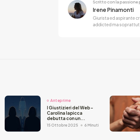
Scritto con la passione p
Irene Pinamonti
Giurista ed aspirante cr
addicted ma soprattut
Anteprime
I Giustizieri del Web –
Carolina Iapicca
debutta con un...
15 Ottobre 2025
6 Minuti