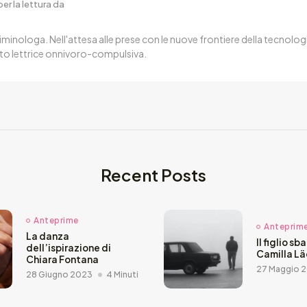
er la lettura da
iminologa. Nell'attesa alle prese con le nuove frontiere della tecnologi
to lettrice onnivoro-compulsiva.
Recent Posts
Anteprime
Anteprim
La danza
Il figlio sb
dell’ispirazione di
Camilla L
Chiara Fontana
27 Maggio 
28 Giugno 2023
4 Minuti