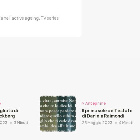
a nell'active ageing, TV series
e
Anteprime
agliato di
Il primo sole dell’estate
äckberg
di Daniela Raimondi
2023
3 Minuti
25 Maggio 2023
4 Minuti