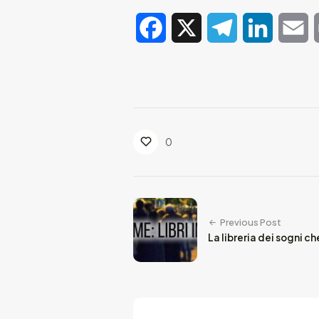
Facebook
X
Telegram
LinkedIn
E
0
Previous Post
La libreria dei sogni ch