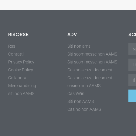
RISORSE
ADV
SCR
Rss
Siti non ams
Contatti
Siti scommesse non AAMS
Privacy Policy
Siti scommesse non AAMS
Cookie Policy
Casino senza documenti
Collabora
Casino senza documenti
r
Merchandising
casino non AAMS
siti non AAMS
CashWin
Siti non AAMS
Casino non AAMS