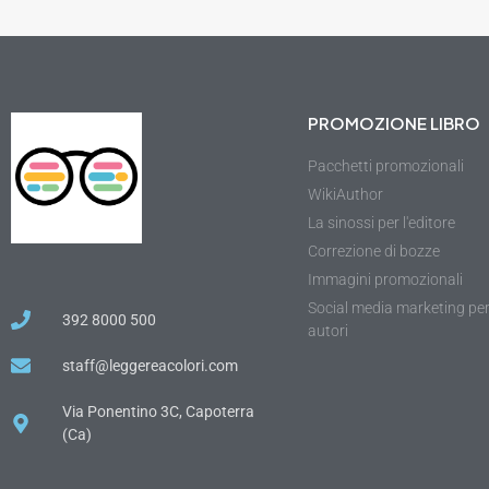
PROMOZIONE LIBRO
Pacchetti promozionali
WikiAuthor
La sinossi per l'editore
Correzione di bozze
Immagini promozionali
Social media marketing pe
392 8000 500
autori
staff@leggereacolori.com
Via Ponentino 3C, Capoterra
(Ca)