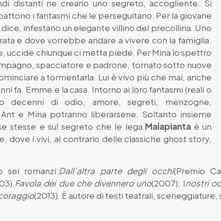
di distanti ne creano uno segreto, accogliente. Si
attono i fantasmi che le perseguitano. Per la giovane
dice, infestano un elegante villino del precollina. Uno
morata e dove vorrebbe andare a vivere con la famiglia.
e, uccide chiunque ci metta piede. Per Mina lo spettro
ompagno, spacciatore e padrone, tornato sotto nuove
cominciare a tormentarla. Lui è vivo più che mai, anche
nni fa. Emme e la casa. Intorno ai loro fantasmi (reali o
ano decenni di odio, amore, segreti, menzogne,
e Ant e Mina potranno liberarsene. Soltanto insieme
se stesse e sul segreto che le lega.
Malapianta
è un
, dove i vivi, al contrario delle classiche ghost story,
o sei romanzi:
Dall’altra parte degli occhi
(Premio Cal
03),
Favola dei due che divennero uno
(2007), I
nostri oc
 coraggio
(2013). È autore di testi teatrali, sceneggiature