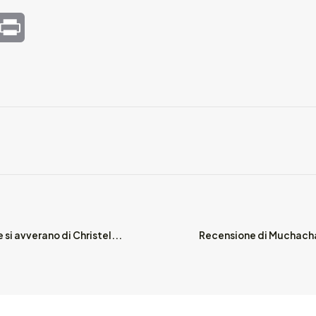
mail
Print
e si avverano di Christel...
Recensione di Muchachas