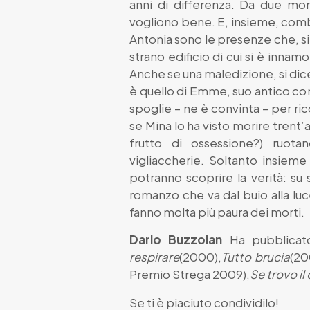
anni di differenza. Da due mon
vogliono bene. E, insieme, comb
Antonia sono le presenze che, si 
strano edificio di cui si è inna
Anche se una maledizione, si dic
è quello di Emme, suo antico c
spoglie – ne è convinta – per ri
se Mina lo ha visto morire trent’a
frutto di ossessione?) ruot
vigliaccherie. Soltanto insiem
potranno scoprire la verità: su 
romanzo che va dal buio alla luce
fanno molta più paura dei morti.
Dario Buzzolan
Ha pubblicat
respirare
(2000),
Tutto brucia
(20
Premio Strega 2009),
Se trovo il
Se ti è piaciuto condividilo!