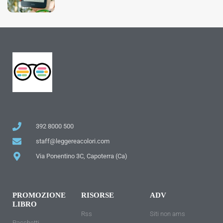
392 8000 500
staff@leggereacolori.com
Via Ponentino 3C, Capoterra (Ca)
PROMOZIONE
RISORSE
ADV
LIBRO
Rss
Siti non ams
Pacchetti