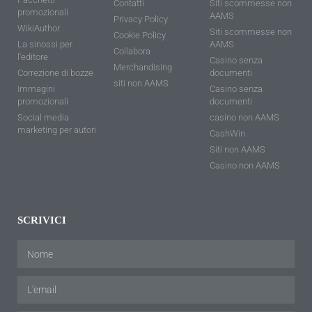
Contatti
Siti scommesse non
promozionali
AAMS
Privacy Policy
WikiAuthor
Siti scommesse non
Cookie Policy
La sinossi per
AAMS
Collabora
l'editore
Casino senza
Merchandising
Correzione di bozze
documenti
siti non AAMS
Immagini
Casino senza
promozionali
documenti
Social media
casino non AAMS
marketing per autori
CashWin
Siti non AAMS
Casino non AAMS
SCRIVICI