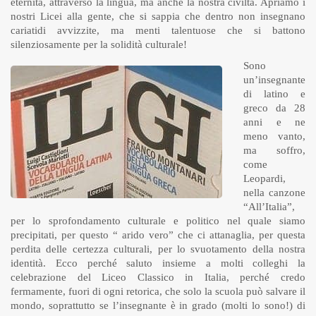
eternità, attraverso la lingua, ma anche la nostra civiltà. Apriamo i
nostri Licei alla gente, che si sappia che dentro non insegnano
cariatidi avvizzite, ma menti talentuose che si battono
silenziosamente per la solidità culturale!
Sono
un’insegnante
di latino e
greco da 28
anni e ne
meno vanto,
ma soffro,
come
Leopardi,
nella canzone
“All’Italia”,
per lo sprofondamento culturale e politico nel quale siamo
precipitati, per questo “ arido vero” che ci attanaglia, per questa
perdita delle certezza culturali, per lo svuotamento della nostra
identità. Ecco perché saluto insieme a molti colleghi la
celebrazione del Liceo Classico in Italia, perché credo
fermamente, fuori di ogni retorica, che solo la scuola può salvare il
mondo, soprattutto se l’insegnante è in grado (molti lo sono!) di