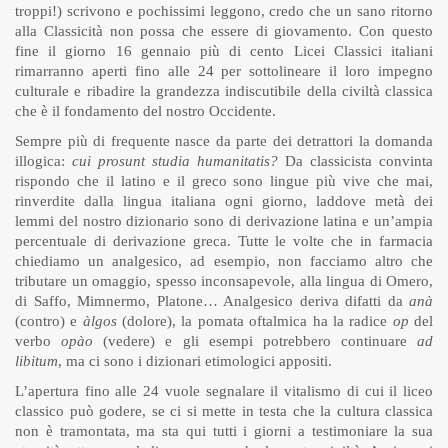
troppi!) scrivono e pochissimi leggono, credo che un sano ritorno
alla Classicità non possa che essere di giovamento. Con questo
fine il giorno 16 gennaio più di cento Licei Classici italiani
rimarranno aperti fino alle 24 per sottolineare il loro impegno
culturale e ribadire la grandezza indiscutibile della civiltà classica
che è il fondamento del nostro Occidente.
Sempre più di frequente nasce da parte dei detrattori la domanda
illogica:
cui prosunt studia humanitatis?
Da classicista convinta
rispondo che il latino e il greco sono lingue più vive che mai,
rinverdite dalla lingua italiana ogni giorno, laddove metà dei
lemmi del nostro dizionario sono di derivazione latina e un’ampia
percentuale di derivazione greca. Tutte le volte che in farmacia
chiediamo un analgesico, ad esempio, non facciamo altro che
tributare un omaggio, spesso inconsapevole, alla lingua di Omero,
di Saffo, Mimnermo, Platone… Analgesico deriva difatti da
anà
(contro) e
àlgos
(dolore), la pomata oftalmica ha la radice
op
del
verbo
opào
(vedere) e gli esempi potrebbero continuare
ad
libitum
, ma ci sono i dizionari etimologici appositi.
L’apertura fino alle 24 vuole segnalare il vitalismo di cui il liceo
classico può godere, se ci si mette in testa che la cultura classica
non è tramontata, ma sta qui tutti i giorni a testimoniare la sua