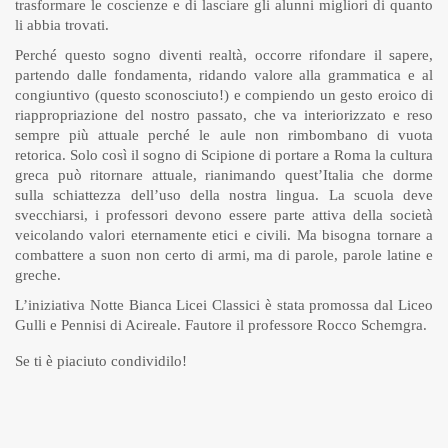
trasformare le coscienze e di lasciare gli alunni migliori di quanto
li abbia trovati.
Perché questo sogno diventi realtà, occorre rifondare il sapere,
partendo dalle fondamenta, ridando valore alla grammatica e al
congiuntivo (questo sconosciuto!) e compiendo un gesto eroico di
riappropriazione del nostro passato, che va interiorizzato e reso
sempre più attuale perché le aule non rimbombano di vuota
retorica. Solo così il sogno di Scipione di portare a Roma la cultura
greca può ritornare attuale, rianimando quest’Italia che dorme
sulla schiattezza dell’uso della nostra lingua. La scuola deve
svecchiarsi, i professori devono essere parte attiva della società
veicolando valori eternamente etici e civili. Ma bisogna tornare a
combattere a suon non certo di armi, ma di parole, parole latine e
greche.
L’iniziativa Notte Bianca Licei Classici è stata promossa dal Liceo
Gulli e Pennisi di Acireale. Fautore il professore Rocco Schemgra.
Se ti è piaciuto condividilo!