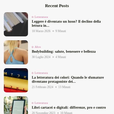
Recent Posts
Letteratura
Leggere è diventato un lusso? Il declino della
lettura in...
18 Marzo 2026
9 Minuti
Altro
Bodybuilding: salute, benessere e bellezza
30 Luglio 2024
4 Minuti
Letteratura
La letteratura dei colori: Quando le sfumature
diventano protagoniste dei...
21 Febbraio 2024
13 Minuti
Letteratura
Libri cartacei o digitali: differenze, pro e contro
20 Novembre 2023
10 Minuti