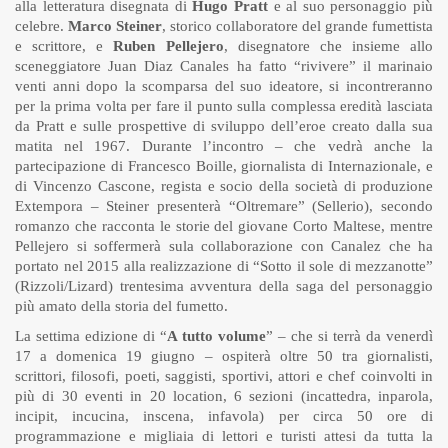
alla letteratura disegnata di
Hugo Pratt
e al suo personaggio più
celebre.
Marco Steiner
, storico collaboratore del grande fumettista
e scrittore, e
Ruben Pellejero
, disegnatore che insieme allo
sceneggiatore Juan Diaz Canales ha fatto “rivivere” il marinaio
venti anni dopo la scomparsa del suo ideatore, si incontreranno
per la prima volta per fare il punto sulla complessa eredità lasciata
da Pratt e sulle prospettive di sviluppo dell’eroe creato dalla sua
matita nel 1967. Durante l’incontro – che vedrà anche la
partecipazione di Francesco Boille, giornalista di Internazionale, e
di Vincenzo Cascone, regista e socio della società di produzione
Extempora – Steiner presenterà “Oltremare” (Sellerio), secondo
romanzo che racconta le storie del giovane Corto Maltese, mentre
Pellejero si soffermerà sula collaborazione con Canalez che ha
portato nel 2015 alla realizzazione di “Sotto il sole di mezzanotte”
(Rizzoli/Lizard) trentesima avventura della saga del personaggio
più amato della storia del fumetto.
La settima edizione di “
A tutto volume
” – che si terrà da venerdì
17 a domenica 19 giugno – ospiterà oltre 50 tra giornalisti,
scrittori, filosofi, poeti, saggisti, sportivi, attori e chef coinvolti in
più di 30 eventi in 20 location, 6 sezioni (incattedra, inparola,
incipit, incucina, inscena, infavola) per circa 50 ore di
programmazione e migliaia di lettori e turisti attesi da tutta la