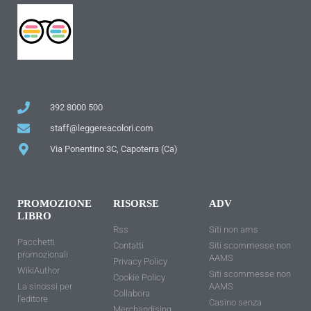
392 8000 500
staff@leggereacolori.com
Via Ponentino 3C, Capoterra (Ca)
PROMOZIONE
RISORSE
ADV
LIBRO
Rss
Siti non ams
Pacchetti
Contatti
Siti scommesse non
promozionali
AAMS
Privacy Policy
WikiAuthor
Siti scommesse non
Cookie Policy
La sinossi per
AAMS
Collabora
l'editore
Casino senza
Merchandising