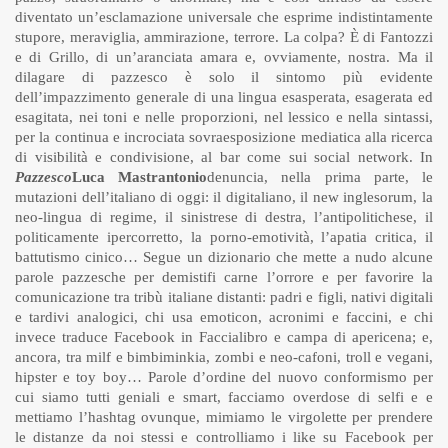
diventato un’esclamazione universale che esprime indistintamente
stupore, meraviglia, ammirazione, terrore. La colpa? È di Fantozzi
e di Grillo, di un’aranciata amara e, ovviamente, nostra. Ma il
dilagare di pazzesco è solo il sintomo più evidente
dell’impazzimento generale di una lingua esasperata, esagerata ed
esagitata, nei toni e nelle proporzioni, nel lessico e nella sintassi,
per la continua e incrociata sovraesposizione mediatica alla ricerca
di visibilità e condivisione, al bar come sui social network. In
Pazzesco
Luca Mastrantonio
denuncia, nella prima parte, le
mutazioni dell’italiano di oggi: il digitaliano, il new inglesorum, la
neo-lingua di regime, il sinistrese di destra, l’antipolitichese, il
politicamente ipercorretto, la porno-emotività, l’apatia critica, il
battutismo cinico… Segue un dizionario che mette a nudo alcune
parole pazzesche per demistifi carne l’orrore e per favorire la
comunicazione tra tribù italiane distanti: padri e figli, nativi digitali
e tardivi analogici, chi usa emoticon, acronimi e faccini, e chi
invece traduce Facebook in Faccialibro e campa di apericena; e,
ancora, tra milf e bimbiminkia, zombi e neo-cafoni, troll e vegani,
hipster e toy boy… Parole d’ordine del nuovo conformismo per
cui siamo tutti geniali e smart, facciamo overdose di selfi e e
mettiamo l’hashtag ovunque, mimiamo le virgolette per prendere
le distanze da noi stessi e controlliamo i like su Facebook per