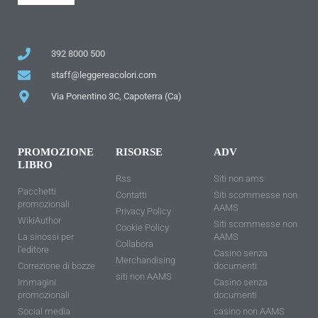
392 8000 500
staff@leggereacolori.com
Via Ponentino 3C, Capoterra (Ca)
PROMOZIONE
RISORSE
ADV
LIBRO
Rss
Siti non ams
Pacchetti
Contatti
Siti scommesse non
promozionali
AAMS
Privacy Policy
WikiAuthor
Siti scommesse non
Cookie Policy
La sinossi per
AAMS
Collabora
l'editore
Casino senza
Merchandising
Correzione di bozze
documenti
siti non AAMS
Immagini
Casino senza
promozionali
documenti
Social media
casino non AAMS