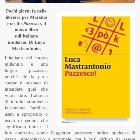
Pochi giorni fa nelle
librerie per Marsilio
è uscito
Pazzesco
, il
nuovo libro
sull’italiano
moderno. Di Luca
Mastrantonio.
L’italiano del nuovo
millennio è una
lingua pazzesca,
perché chi la parla
spesso è incapace di
intendere quel che
vuole dire. Trabocca
di termini stranieri o
falsamente familiari,
usati a sproposito o
usciti di senno, che
significano tutto e il
loro contrario, come l’aggettivo pazzesco: indica qualcosa di
pazzo, straordinario o anormale, ma è così diffuso da essere