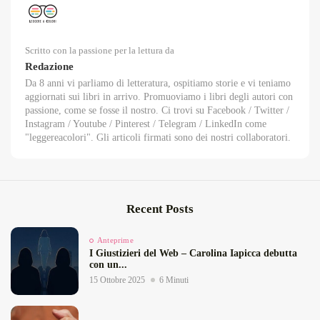
Scritto con la passione per la lettura da
Redazione
Da 8 anni vi parliamo di letteratura, ospitiamo storie e vi teniamo
aggiornati sui libri in arrivo. Promuoviamo i libri degli autori con
passione, come se fosse il nostro. Ci trovi su Facebook / Twitter /
Instagram / Youtube / Pinterest / Telegram / LinkedIn come
"leggereacolori". Gli articoli firmati sono dei nostri collaboratori.
Recent Posts
Anteprime
I Giustizieri del Web – Carolina Iapicca debutta
con un...
15 Ottobre 2025
6 Minuti