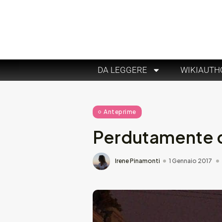
DA LEGGERE
WIKIAUTH
Anteprime
Perdutamente d
Irene Pinamonti
1 Gennaio 2017