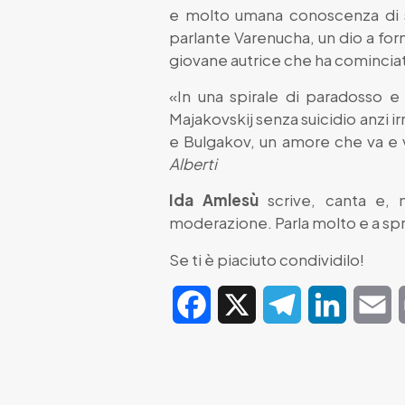
e molto umana conoscenza di sé,
parlante Varenucha, un dio a fo
giovane autrice che ha cominciat
«In una spirale di paradosso e
Majakovskij senza suicidio anzi ir
e Bulgakov, un amore che va e v
Alberti
Ida Amlesù
scrive, canta e, n
moderazione. Parla molto e a sp
Se ti è piaciuto condividilo!
Facebook
X
Telegram
LinkedIn
E