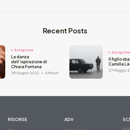
Recent Posts
Anteprime
Anteprim
La danza
Il figlio sb
dell’ispirazione di
Camilla L
Chiara Fontana
27 Maggio 
28 Giugno 2023
4 Minuti
RISORSE
ADV
SCR