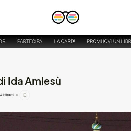
OR
PARTECIPA
LA CARD!
PROMUOVI UN LIB
i Ida Amlesù
4 Minuti