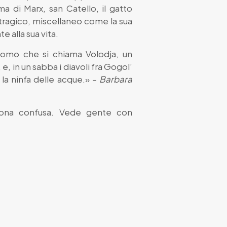
a di Marx, san Catello, il gatto
tragico, miscellaneo come la sua
 alla sua vita.
 uomo che si chiama Volodja, un
e, in un sabba i diavoli fra Gogol’
la ninfa delle acque.» –
Barbara
ersona confusa. Vede gente con