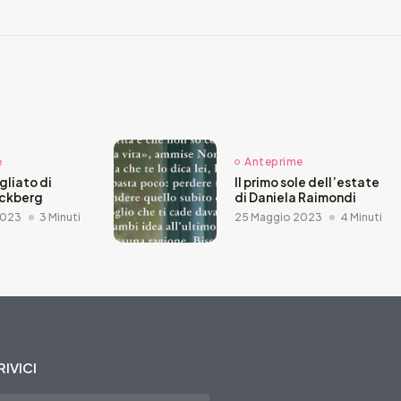
e
Anteprime
agliato di
Il primo sole dell’estate
äckberg
di Daniela Raimondi
2023
3 Minuti
25 Maggio 2023
4 Minuti
IVICI