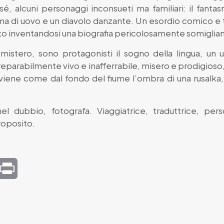
 alcuni personaggi inconsueti ma familiari: il fantasm
rma di uovo e un diavolo danzante. Un esordio comico e 
o inventandosi una biografia pericolosamente somigliante
 mistero, sono protagonisti il sogno della lingua, un
reparabilmente vivo e inafferrabile, misero e prodigioso, 
iene come dal fondo del fiume l’ombra di una rusalka, 
el dubbio, fotografa. Viaggiatrice, traduttrice, p
roposito.
mail
Print