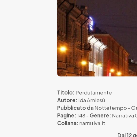
Titolo:
Perdutamente
Autore:
Ida Amlesù
Pubblicato da
Nottetempo
- G
Pagine:
148 -
Genere:
Narrativ
Collana:
narrativa.it
Dal 12 g