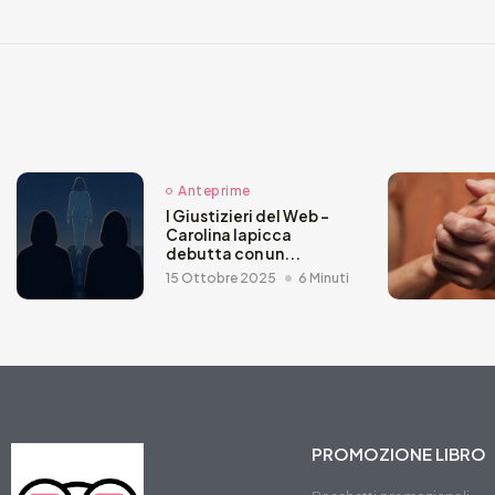
Anteprime
I Giustizieri del Web –
Carolina Iapicca
debutta con un...
15 Ottobre 2025
6 Minuti
PROMOZIONE LIBRO