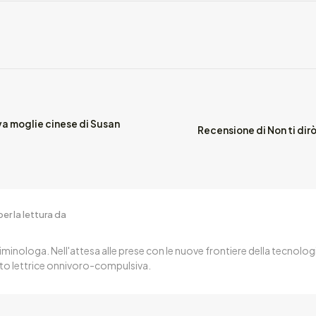
a moglie cinese di Susan
Recensione di Non ti dirò
er la lettura da
iminologa. Nell'attesa alle prese con le nuove frontiere della tecnologi
to lettrice onnivoro-compulsiva.