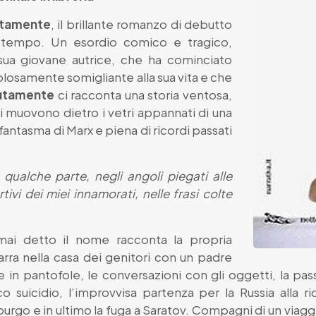
tamente
, il brillante romanzo di debutto
tempo. Un esordio comico e tragico,
sua giovane autrice, che ha cominciato
olosamente somigliante alla sua vita e che
utamente
ci racconta una storia ventosa,
i muovono dietro i vetri appannati di una
fantasma di Marx e piena di ricordi passati
qualche parte, negli angoli piegati alle
rtivi dei miei innamorati, nelle frasi colte
ai detto il nome racconta la propria
zarra nella casa dei genitori con un padre
in pantofole, le conversazioni con gli oggetti, la pas
o suicidio, l’improvvisa partenza per la Russia alla ric
oburgo e in ultimo la fuga a Saratov. Compagni di un via