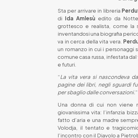
Sta per arrivare in libreria
Perdu
di
Ida Amlesù
edito da Notte
grottesco e realista, come la 
inventandosi una biografia peric
va in cerca della vita vera.
Perd
un romanzo in cui i personaggi s
comune casa russa, infestata dal 
e futuri.
“
La vita vera si nascondeva da 
pagine dei libri, negli sguardi fu
per sbaglio dalle conversazioni.
”
Una donna di cui non viene m
giovanissima vita: l’infanzia biz
fatto d’aria e una madre sempre 
Volodja, il tentato e tragicomic
l’incontro con il Diavolo a Pietr