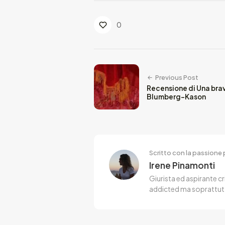
0
Previous Post
Recensione di Una brav
Blumberg-Kason
Scritto con la passione p
Irene Pinamonti
Giurista ed aspirante cr
addicted ma soprattut