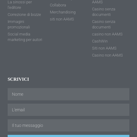
La sinossi per
AAMS
Collabora
l'editore
Casino senza
Merchandising
Correzione di bozze
documenti
siti non AAMS
Immagini
Casino senza
promozionali
documenti
Social media
casino non AAMS
marketing per autori
CashWin
Siti non AAMS
Casino non AAMS
SCRIVICI