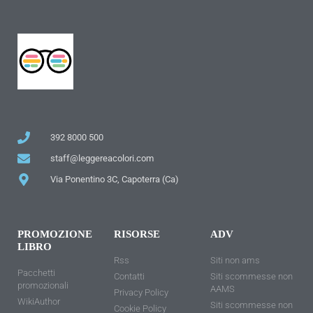
392 8000 500
staff@leggereacolori.com
Via Ponentino 3C, Capoterra (Ca)
PROMOZIONE
RISORSE
ADV
LIBRO
Rss
Siti non ams
Pacchetti
Contatti
Siti scommesse non
promozionali
AAMS
Privacy Policy
WikiAuthor
Siti scommesse non
Cookie Policy