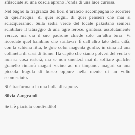
sfilacciate su una coscia aprono l’onda di una luce curiosa.
Nel bagno la fragranza dei fiori d’arancio accompagna lo scorrere
di quell’acqua, di quei sogni, di quei pensieri che mai si
sciacqueranno. Sulla sedia verde del locale pakistano sembra
scintillare il tatuaggio di una tigre feroce, grintosa, assolutamente
verace, ma ora il suo padrone chiede solo un’altra birra. Vi
ricordate quel bambino che strillava? È dall’altro lato della città,
con la schiena ritta, le gote color magenta gonfie, in cima ad una
collinetta di sassi di fiume. Ha capito che siamo polveri del vento e
non sa cosa resterà, ma se non smetterà mai di soffiare qualche
granello rimarrà magari vicino ad un timpano, magari su una
piccola fragola di bosco oppure nella mente di un volto
sconosciuto.
Si è trasformato in una bolla di sapone.
Silvia Zangrandi
Se ti è piaciuto condividilo!