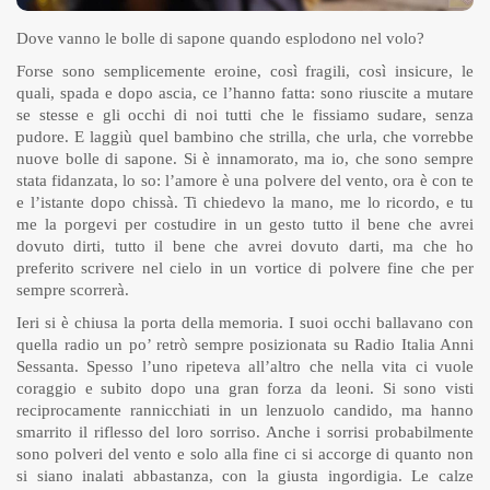
Dove vanno le bolle di sapone quando esplodono nel volo?
Forse sono semplicemente eroine, così fragili, così insicure, le
quali, spada e dopo ascia, ce l’hanno fatta: sono riuscite a mutare
se stesse e gli occhi di noi tutti che le fissiamo sudare, senza
pudore. E laggiù quel bambino che strilla, che urla, che vorrebbe
nuove bolle di sapone. Si è innamorato, ma io, che sono sempre
stata fidanzata, lo so: l’amore è una polvere del vento, ora è con te
e l’istante dopo chissà. Ti chiedevo la mano, me lo ricordo, e tu
me la porgevi per costudire in un gesto tutto il bene che avrei
dovuto dirti, tutto il bene che avrei dovuto darti, ma che ho
preferito scrivere nel cielo in un vortice di polvere fine che per
sempre scorrerà.
Ieri si è chiusa la porta della memoria. I suoi occhi ballavano con
quella radio un po’ retrò sempre posizionata su Radio Italia Anni
Sessanta. Spesso l’uno ripeteva all’altro che nella vita ci vuole
coraggio e subito dopo una gran forza da leoni. Si sono visti
reciprocamente rannicchiati in un lenzuolo candido, ma hanno
smarrito il riflesso del loro sorriso. Anche i sorrisi probabilmente
sono polveri del vento e solo alla fine ci si accorge di quanto non
si siano inalati abbastanza, con la giusta ingordigia. Le calze