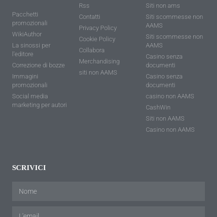
Rss
Siti non ams
Pacchetti
Contatti
Siti scommesse non
promozionali
AAMS
Privacy Policy
WikiAuthor
Siti scommesse non
Cookie Policy
La sinossi per
AAMS
Collabora
l'editore
Casino senza
Merchandising
Correzione di bozze
documenti
siti non AAMS
Immagini
Casino senza
promozionali
documenti
Social media
casino non AAMS
marketing per autori
CashWin
Siti non AAMS
Casino non AAMS
SCRIVICI