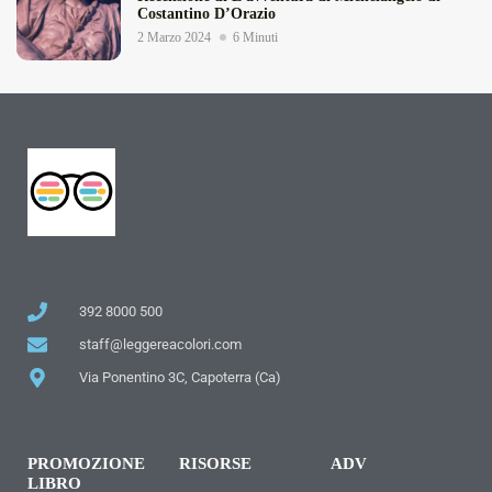
Costantino D’Orazio
2 Marzo 2024
6 Minuti
392 8000 500
staff@leggereacolori.com
Via Ponentino 3C, Capoterra (Ca)
PROMOZIONE
RISORSE
ADV
LIBRO