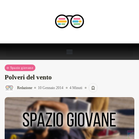
Spazio giovane
Polveri del vento
Redazione
10 Gennaio 2014
4 Minuti