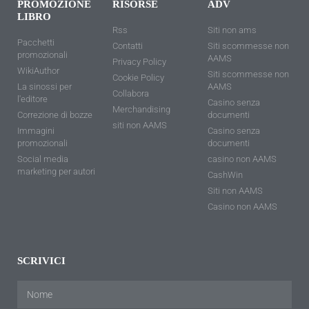
PROMOZIONE
RISORSE
ADV
LIBRO
Rss
Siti non ams
Pacchetti
Contatti
Siti scommesse non
promozionali
AAMS
Privacy Policy
WikiAuthor
Siti scommesse non
Cookie Policy
La sinossi per
AAMS
Collabora
l'editore
Casino senza
Merchandising
Correzione di bozze
documenti
siti non AAMS
Immagini
Casino senza
promozionali
documenti
Social media
casino non AAMS
marketing per autori
CashWin
Siti non AAMS
Casino non AAMS
SCRIVICI