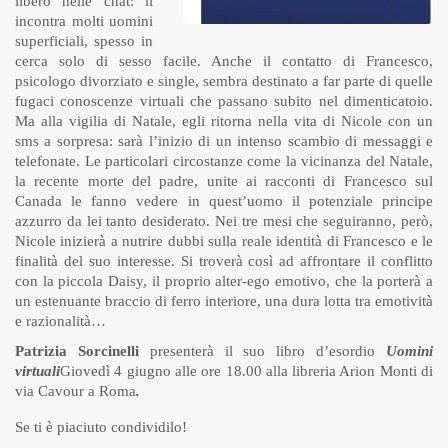
libero nelle chat: lì
incontra molti uomini
superficiali, spesso in
cerca solo di sesso facile. Anche il contatto di Francesco,
psicologo divorziato e single, sembra destinato a far parte di quelle
fugaci conoscenze virtuali che passano subito nel dimenticatoio.
Ma alla vigilia di Natale, egli ritorna nella vita di Nicole con un
sms a sorpresa: sarà l’inizio di un intenso scambio di messaggi e
telefonate. Le particolari circostanze come la vicinanza del Natale,
la recente morte del padre, unite ai racconti di Francesco sul
Canada le fanno vedere in quest’uomo il potenziale principe
azzurro da lei tanto desiderato. Nei tre mesi che seguiranno, però,
Nicole inizierà a nutrire dubbi sulla reale identità di Francesco e le
finalità del suo interesse. Si troverà così ad affrontare il conflitto
con la piccola Daisy, il proprio alter-ego emotivo, che la porterà a
un estenuante braccio di ferro interiore, una dura lotta tra emotività
e razionalità…
Patrizia Sorcinelli
presenterà il suo libro d’esordio
Uomini
virtuali
Giovedì 4 giugno alle ore 18.00 alla libreria Arion Monti di
via Cavour a Roma
.
Se ti è piaciuto condividilo!