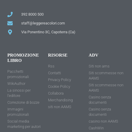
392 8000 500
staff@leggereacolori.com
Via Ponentino 3C, Capoterra (Ca)
PROMOZIONE
RISORSE
ADV
LIBRO
Rss
Siti non ams
Pacchetti
Contatti
Siti scommesse non
promozionali
AAMS
Privacy Policy
WikiAuthor
Siti scommesse non
Cookie Policy
La sinossi per
AAMS
Collabora
l'editore
Casino senza
Merchandising
Correzione di bozze
documenti
siti non AAMS
Immagini
Casino senza
promozionali
documenti
Social media
casino non AAMS
marketing per autori
CashWin