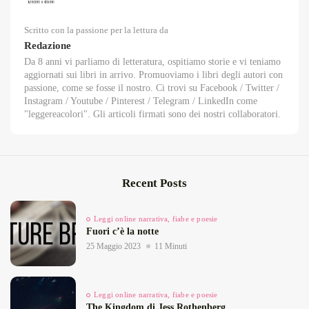
Scritto con la passione per la lettura da
Redazione
Da 8 anni vi parliamo di letteratura, ospitiamo storie e vi teniamo
aggiornati sui libri in arrivo. Promuoviamo i libri degli autori con
passione, come se fosse il nostro. Ci trovi su Facebook / Twitter /
Instagram / Youtube / Pinterest / Telegram / LinkedIn come
"leggereacolori". Gli articoli firmati sono dei nostri collaboratori.
Recent Posts
Leggi online narrativa, fiabe e poesie
Fuori c’è la notte
25 Maggio 2023
11 Minuti
Leggi online narrativa, fiabe e poesie
The Kingdom di Jess Rothenberg