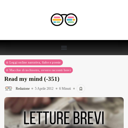
Leggi online narrativa, fiabe e poesie
Macchie di inchiostro, ovvero racconti brevi
Read my mind (-351)
Redazione
5 Aprile 2012
6 Minuti