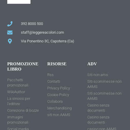
392 8000 500
staff@leggereacolori.com
Via Ponentino 3C, Capoterra (Ca)
PROMOZIONE
RISORSE
ADV
LIBRO
Rss
Siti non ams
Pacchetti
Contatti
Siti scommesse non
promozionali
AAMS
Privacy Policy
WikiAuthor
Siti scommesse non
Cookie Policy
La sinossi per
AAMS
Collabora
l'editore
Casino senza
Merchandising
Correzione di bozze
documenti
siti non AAMS
Immagini
Casino senza
promozionali
documenti
Social media
casino non AAMS