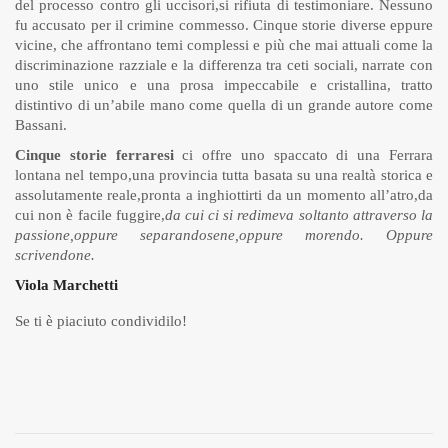
del processo contro gli uccisori,si rifiuta di testimoniare. Nessuno
fu accusato per il crimine commesso. Cinque storie diverse eppure
vicine, che affrontano temi complessi e più che mai attuali come la
discriminazione razziale e la differenza tra ceti sociali, narrate con
uno stile unico e una prosa impeccabile e cristallina, tratto
distintivo di un’abile mano come quella di un grande autore come
Bassani.
Cinque storie ferraresi
ci offre uno spaccato di una Ferrara
lontana nel tempo,una provincia tutta basata su una realtà storica e
assolutamente reale,pronta a inghiottirti da un momento all’atro,da
cui non è facile fuggire,
da cui ci si redimeva soltanto attraverso la
passione,oppure separandosene,oppure morendo. Oppure
scrivendone.
Viola Marchetti
Se ti è piaciuto condividilo!