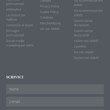
Contatti
Siti scommesse non
promozionali
AAMS
Privacy Policy
WikiAuthor
Siti scommesse non
Cookie Policy
La sinossi per
AAMS
Collabora
l'editore
Casino senza
Merchandising
Correzione di bozze
documenti
siti non AAMS
Immagini
Casino senza
promozionali
documenti
Social media
casino non AAMS
marketing per autori
CashWin
Siti non AAMS
Casino non AAMS
SCRIVICI