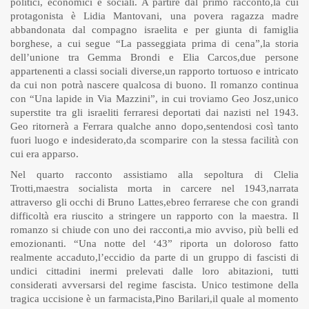
politici, economici e sociali. A partire dal primo racconto,la cui
protagonista è Lidia Mantovani, una povera ragazza madre
abbandonata dal compagno israelita e per giunta di famiglia
borghese, a cui segue “La passeggiata prima di cena”,la storia
dell’unione tra Gemma Brondi e Elia Carcos,due persone
appartenenti a classi sociali diverse,un rapporto tortuoso e intricato
da cui non potrà nascere qualcosa di buono. Il romanzo continua
con “Una lapide in Via Mazzini”, in cui troviamo Geo Josz,unico
superstite tra gli israeliti ferraresi deportati dai nazisti nel 1943.
Geo ritornerà a Ferrara qualche anno dopo,sentendosi così tanto
fuori luogo e indesiderato,da scomparire con la stessa facilità con
cui era apparso.
Nel quarto racconto assistiamo alla sepoltura di Clelia
Trotti,maestra socialista morta in carcere nel 1943,narrata
attraverso gli occhi di Bruno Lattes,ebreo ferrarese che con grandi
difficoltà era riuscito a stringere un rapporto con la maestra. Il
romanzo si chiude con uno dei racconti,a mio avviso, più belli ed
emozionanti. “Una notte del ‘43” riporta un doloroso fatto
realmente accaduto,l’eccidio da parte di un gruppo di fascisti di
undici cittadini inermi prelevati dalle loro abitazioni, tutti
considerati avversarsi del regime fascista. Unico testimone della
tragica uccisione è un farmacista,Pino Barilari,il quale al momento