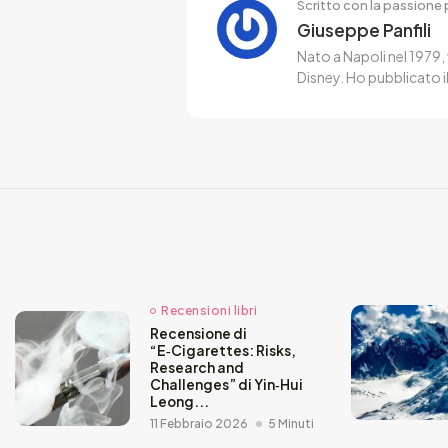
Scritto con la passione p
Giuseppe Panfili
Nato a Napoli nel 1979, 
Disney. Ho pubblicato i
Recensioni libri
Recensione di
“E‑Cigarettes: Risks,
Research and
Challenges” di Yin‑Hui
Leong...
11 Febbraio 2026
5 Minuti