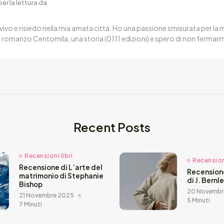
er la lettura da
vivo e risiedo nella mia amata città. Ho una passione smisurata per la m
l romanzo Centomila, una storia (0111 edizioni) e spero di non fermarmi 
Recent Posts
Recensioni libri
Recensioni
Recensione di L’arte del
Recension
matrimonio di Stephanie
di J. Bernl
Bishop
20 Novembr
21 Novembre 2025
5 Minuti
7 Minuti