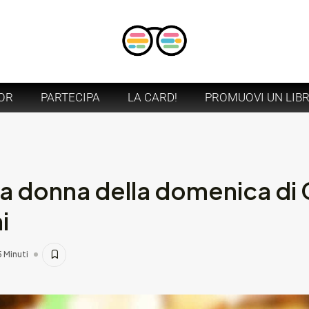
OR
PARTECIPA
LA CARD!
PROMUOVI UN LIB
a donna della domenica di C
i
5 Minuti