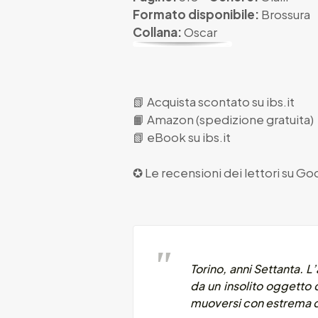
Formato disponibile:
Brossura
Collana:
Oscar
📗
Acquista scontato su ibs.it
📙
Amazon (spedizione gratuita)
📗
eBook su ibs.it
✪ Le recensioni dei lettori su
Goo
Torino, anni Settanta. 
da un insolito oggetto
muoversi con estrema di