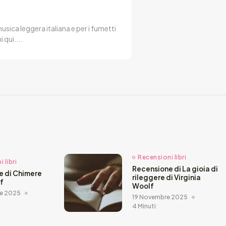
usica leggera italiana e per i fumetti
qui....
Recensioni libri
 libri
Recensione di La gioia di
e di Chimere
rileggere di Virginia
ef
Woolf
e 2025
19 Novembre 2025
4 Minuti