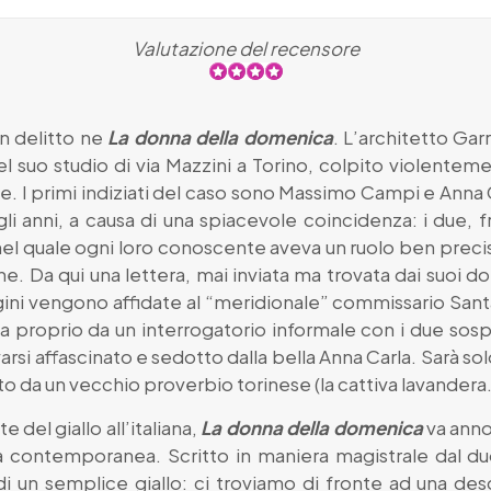
Valutazione del recensore
un delitto ne
La donna della domenica
. L’architetto Ga
l suo studio di via Mazzini a Torino, colpito violenteme
. I primi indiziati del caso sono Massimo Campi e Anna 
i anni, a causa di una spiacevole coincidenza: i due, fr
nel quale ogni loro conoscente aveva un ruolo ben precis
ne. Da qui una lettera, mai inviata ma trovata dai suoi d
gini vengono affidate al “meridionale” commissario Santa
cia proprio da un interrogatorio informale con i due sosp
arsi affascinato e sedotto dalla bella Anna Carla. Sarà so
o da un vecchio proverbio torinese (la cattiva lavandera…)
 del giallo all’italiana,
La donna della domenica
va anno
iana contemporanea. Scritto in maniera magistrale dal d
di un semplice giallo: ci troviamo di fronte ad una des