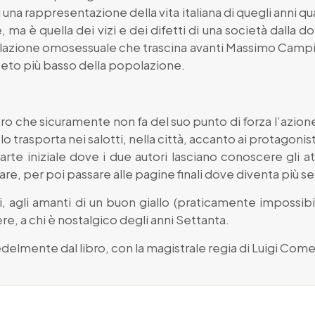
i una rappresentazione della vita italiana di quegli anni q
 ma è quella dei vizi e dei difetti di una società dalla do
 relazione omosessuale che trascina avanti Massimo Campi,
 ceto più basso della popolazione.
ibro che sicuramente non fa del suo punto di forza l’azio
o trasporta nei salotti, nella città, accanto ai protagonisti
arte iniziale dove i due autori lasciano conoscere gli 
are, per poi passare alle pagine finali dove diventa più se
, agli amanti di un buon giallo (praticamente impossibi
ere, a chi è nostalgico degli anni Settanta.
 fedelmente dal libro, con la magistrale regia di Luigi Com