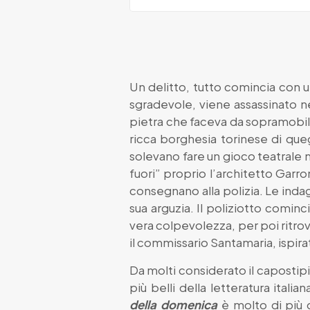
Un delitto, tutto comincia con 
sgradevole, viene assassinato ne
pietra che faceva da sopramobile
ricca borghesia torinese di quegl
solevano fare un gioco teatrale 
fuori” proprio l’architetto Garro
consegnano alla polizia. Le inda
sua arguzia. Il poliziotto comin
vera colpevolezza, per poi ritrov
il commissario Santamaria, ispirat
Da molti considerato il capostipite
più belli della letteratura ital
della domenica
è molto di più 