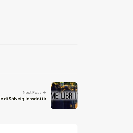
Next Post
é di Sólveig Jónsdóttir