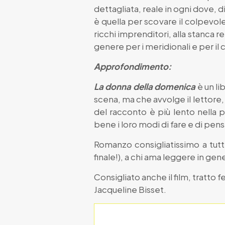
dettagliata, reale in ogni dove, d
è quella per scovare il colpevole,
ricchi imprenditori, alla stanca
genere per i meridionali e per il
Approfondimento:
La donna della domenica
è un l
scena, ma che avvolge il lettore, l
del racconto è più lento nella p
bene i loro modi di fare e di pens
Romanzo consigliatissimo a tutti
finale!), a chi ama leggere in gen
Consigliato anche il film, tratto
Jacqueline Bisset.