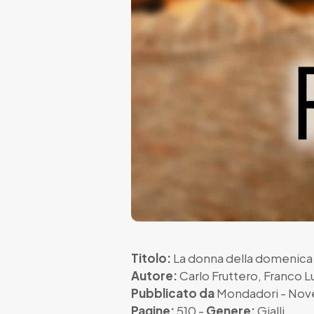
Titolo:
La donna della domenica
Autore:
Carlo Fruttero
,
Franco L
Pubblicato da
Mondadori
- Nov
Pagine:
510 -
Genere:
Gialli