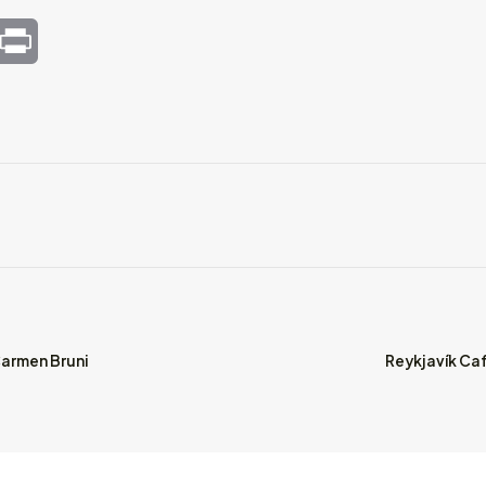
mail
Print
Carmen Bruni
Reykjavík Caf