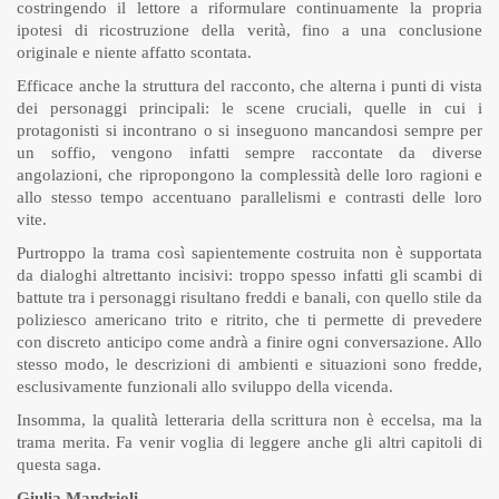
costringendo il lettore a riformulare continuamente la propria
ipotesi di ricostruzione della verità, fino a una conclusione
originale e niente affatto scontata.
Efficace anche la struttura del racconto, che alterna i punti di vista
dei personaggi principali: le scene cruciali, quelle in cui i
protagonisti si incontrano o si inseguono mancandosi sempre per
un soffio, vengono infatti sempre raccontate da diverse
angolazioni, che ripropongono la complessità delle loro ragioni e
allo stesso tempo accentuano parallelismi e contrasti delle loro
vite.
Purtroppo la trama così sapientemente costruita non è supportata
da dialoghi altrettanto incisivi: troppo spesso infatti gli scambi di
battute tra i personaggi risultano freddi e banali, con quello stile da
poliziesco americano trito e ritrito, che ti permette di prevedere
con discreto anticipo come andrà a finire ogni conversazione. Allo
stesso modo, le descrizioni di ambienti e situazioni sono fredde,
esclusivamente funzionali allo sviluppo della vicenda.
Insomma, la qualità letteraria della scrittura non è eccelsa, ma la
trama merita. Fa venir voglia di leggere anche gli altri capitoli di
questa saga.
Giulia Mandrioli