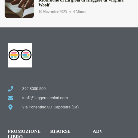
Recensione di La gioia di rileggere di Virginia
Woolf
19 Novembre 2025
4 Minuti
392 8000 500
staff@leggereacolori.com
Via Ponentino 3C, Capoterra (Ca)
PROMOZIONE
RISORSE
ADV
LIBRO