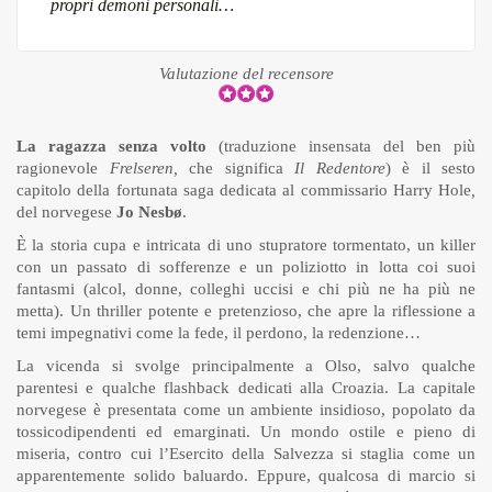
propri demoni personali…
Valutazione del recensore
La ragazza senza volto
(traduzione insensata del ben più
ragionevole
Frelseren,
che significa
Il Redentore
) è il sesto
capitolo della fortunata saga dedicata al commissario Harry Hole
,
del norvegese
Jo Nesb
ø
.
È la storia cupa e intricata di uno stupratore tormentato, un killer
con un passato di sofferenze e un poliziotto in lotta coi suoi
fantasmi (alcol, donne, colleghi uccisi e chi più ne ha più ne
metta). Un thriller potente e pretenzioso, che apre la riflessione a
temi impegnativi come la fede, il perdono, la redenzione…
La vicenda si svolge principalmente a Olso, salvo qualche
parentesi e qualche flashback dedicati alla Croazia. La capitale
norvegese è presentata come un ambiente insidioso, popolato da
tossicodipendenti ed emarginati. Un mondo ostile e pieno di
miseria, contro cui l’Esercito della Salvezza si staglia come un
apparentemente solido baluardo. Eppure, qualcosa di marcio si