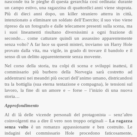
nasconde tra le pieghe di questa gerarchia così ordinata: durante
un campo estivo, una ragazzina di quattordici anni viene stuprata.
Più di dieci anni dopo, un killer straniero atterra in città,
intenzionato a eliminare un soldato dell’Esercito; il suo viso viene
ripreso da un fotografo e dalle telecamere presenti sulla scena, ma
i suoi lineamenti risultano diversissimi a ogni frazione di
secondo… come catturare quindi un assassino apparentemente
senza volto? A far luce su questi misteri, troviamo un Harry Hole
provato dalla vita, ma vigile, in grado di trovare il bandolo e il
senso di un delitto apparentemente senza movente.
Nel corso della storia, tra colpi di scena e sviluppi inattesi, il
commissario più burbero della Norvegia sarà costretto ad
addentrarsi nei meandri più oscuri dell’animo umano, districandosi
tra la bottiglia (sua eterna tentazione e compagna), le tensioni sul
lavoro, la fine di un amore e – forse – l’inizio di una nuova
storia…
Approfondimento
Al di là delle vicende personali del protagonista – senz’altro
coinvolgenti ma a dire il vero non troppo originali –
La ragazza
senza volto
è un romanzo appassionante e ben costruito. Le
indagini del commissario Hole procedono faticosamente,