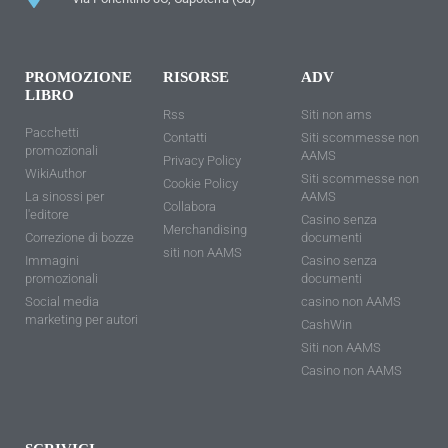
PROMOZIONE
RISORSE
ADV
LIBRO
Rss
Siti non ams
Pacchetti
Contatti
Siti scommesse non
promozionali
AAMS
Privacy Policy
WikiAuthor
Siti scommesse non
Cookie Policy
La sinossi per
AAMS
Collabora
l'editore
Casino senza
Merchandising
Correzione di bozze
documenti
siti non AAMS
Immagini
Casino senza
promozionali
documenti
Social media
casino non AAMS
marketing per autori
CashWin
Siti non AAMS
Casino non AAMS