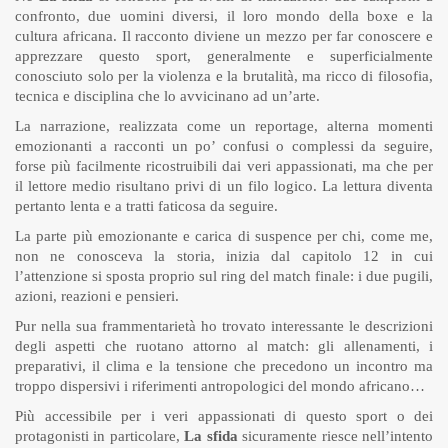
confronto, due uomini diversi, il loro mondo della boxe e la
cultura africana. Il racconto diviene un mezzo per far conoscere e
apprezzare questo sport, generalmente e superficialmente
conosciuto solo per la violenza e la brutalità, ma ricco di filosofia,
tecnica e disciplina che lo avvicinano ad un’arte.
La narrazione, realizzata come un reportage, alterna momenti
emozionanti a racconti un po’ confusi o complessi da seguire,
forse più facilmente ricostruibili dai veri appassionati, ma che per
il lettore medio risultano privi di un filo logico. La lettura diventa
pertanto lenta e a tratti faticosa da seguire.
La parte più emozionante e carica di suspence per chi, come me,
non ne conosceva la storia, inizia dal capitolo 12 in cui
l’attenzione si sposta proprio sul ring del match finale: i due pugili,
azioni, reazioni e pensieri.
Pur nella sua frammentarietà ho trovato interessante le descrizioni
degli aspetti che ruotano attorno al match: gli allenamenti, i
preparativi, il clima e la tensione che precedono un incontro ma
troppo dispersivi i riferimenti antropologici del mondo africano…
Più accessibile per i veri appassionati di questo sport o dei
protagonisti in particolare,
La sfida
sicuramente riesce nell’intento