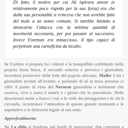
Di fatto, il motivo per cui Ali ispirava amore (e
relativamente poco rispetto per la sua forza) era che
dalla sua
personalità
si evinceva che non avrebbe fatto
del male a un uomo comune. Si sarebbe limitato a
stroncarne l’attacco con la minima quantità di
movimenti necessaria, per poi passare al successivo.
Invece Foreman era minaccioso. Il tipo capaci di
perpetrare una carneficina da incubo
.
Se il primo si prepara tra i silenzi e la tranquillità confidando nella
propria forza fisica, il secondo scherza e provoca i giornalisti,
facendosi portavoce delle lotte del popolo africano.
Mailer
è tra i
giornalisti invitati all’evento, e parlando di sé in terza persona ci
offre il punto di vista del
Norman
giornalista e testimone che
osserva, vive e narra il match e i giorni che lo precedono. Nelle
descrizioni mette a fuoco i vizi e le virtù dei protagonisti e di chi li
circonda, ricostruisce l’atmosfera di questo grande momento e le
aspettative e le delusioni legate al suo esito.
Approfondimento
Ne
La sfida
si fondono più livelli di narrazione: due campioni a