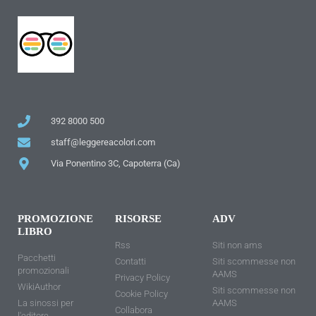
392 8000 500
staff@leggereacolori.com
Via Ponentino 3C, Capoterra (Ca)
PROMOZIONE
RISORSE
ADV
LIBRO
Rss
Siti non ams
Pacchetti
Contatti
Siti scommesse non
promozionali
AAMS
Privacy Policy
WikiAuthor
Siti scommesse non
Cookie Policy
La sinossi per
AAMS
Collabora
l'editore