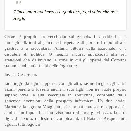
T’incateni a qualcosa o a qualcuno, ogni volta che non
scegli.
Cesare è proprio un vecchietto sui generis. I vecchietti te li
immagini lì, tutti al parco, ad aspettare di portare i nipotini alle
giostre, o a raccontarsi l’ultima vittoria della nazionale, o a
discutere di politica. O meglio ancora, appiccicati alle reti
arancioni che delimitano le zone in cui gli operai del Comune
stanno cambiando i tubi delle fognature.
Invece Cesare no.
Lui fugge da ogni rapporto con gli altri, se ne frega degli altri,
vicini, parenti o fossero anche i suoi figli, non ne vuole proprio
sapere; vive la sua vecchiaia in solitudine, consolato dalle
generose attenzioni della prospera infermiera. Ha due amici,
Marino e la signora Vitagliano, che ormai conosce e sopporta da
anni e con i quali ha condiviso una ordinaria giovinezza, fatta di
figli, di lavoro, di feste di compleanni, di Natali e Pasque, tutti
uguali, tutti regolari.