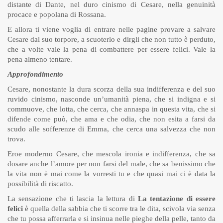
distante di Dante, nel duro cinismo di Cesare, nella genuinità
procace e popolana di Rossana.
E allora ti viene voglia di entrare nelle pagine provare a salvare
Cesare dal suo torpore, a scuoterlo e dirgli che non tutto è perduto,
che a volte vale la pena di combattere per essere felici. Vale la
pena almeno tentare.
Approfondimento
Cesare, nonostante la dura scorza della sua indifferenza e del suo
ruvido cinismo, nasconde un’umanità piena, che si indigna e si
commuove, che lotta, che cerca, che annaspa in questa vita, che si
difende come può, che ama e che odia, che non esita a farsi da
scudo alle sofferenze di Emma, che cerca una salvezza che non
trova.
Eroe moderno Cesare, che mescola ironia e indifferenza, che sa
dosare anche l’amore per non farsi del male, che sa benissimo che
la vita non è mai come la vorresti tu e che quasi mai ci è data la
possibilità di riscatto.
La sensazione che ti lascia la lettura di
La tentazione di essere
felici
è quella della sabbia che ti scorre tra le dita, scivola via senza
che tu possa afferrarla e si insinua nelle pieghe della pelle, tanto da