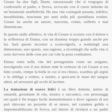
Cesare ha due figli, Dante, omosessuale che si vergogna di
confessarlo al padre, e Sveva, avvocato con il cuore indurito da
un’innaturale anaffettività. Ha una vita coniugale passata, infelice,
insoddisfatta, trascinata per anni nella più quotidiana routine.
Cesare ha anche un amore, nascosto, celato, sofferto e mai
dimenticato.
In questo stallo affettivo, la vita di Cesare si scontra con il dolore e
la sofferenza di Emma, con un dramma troppo grande anche per
lui. Sarà questo incontro a sconvolgerlo, a restituirgli una
dimensione, uno spazio, una ragione, a ricordargli che nella vita ci
sono davvero delle cose per cui vale la pena combattere.
Emma entra nella vita del protagonista come un uragano,
travolgendo con il suo dolore tutte le certezze di cui Cesare si era
fatto scudo, rompe la bolla in cui si era chiuso, scardina gli argini
e lo obbliga a vedere, a sentire, a sporcarsi le mani del sangue
altrui, ad arrossarsi gli occhi di lacrime.
La tentazione di essere felici
è un libro dolente, intriso di
umanità, grondante di vita, ironico e sarcastico, con personaggi
nei quali è fin troppo facile immedesimarsi e dove ognuno di noi
può ritrovare un pezzetto di se stesso, nel carattere gelido e
impermeabilizzato di Sveva, nel timore di rivelarsi a un padre