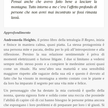
Pensai anche che avevo fatto bene a lasciare la
montagna. Tutto intorno a me c’era l’affetto profondo di
persone che non avrei mai incontrato se fossi rimasta
lassù.
Approfondimento
Andromeda Heights
, il primo libro della tetralogia
Il Regno
, inizia
e finisce in maniera calma, quasi piatta. La stessa protagonista è
una persona mite e pacata, dedita per lo più all’introspezione e alla
riflessione. Persino la sua relazione sentimentale è priva di
momenti elettrizzanti o furiose litigate. I due si limitano a vedersi
sempre nello stesso posto e a compiere le medesime azioni quasi
come un rituale. Ha senz’altro una maturità e una sensibilità
maggiore rispetto alle ragazze della sua età e questo è dovuto al
fatto che ha vissuto in montagna a stretto contato con le piante e
da loro ha imparato il segreto per una vita mite e felice.
Un personaggio che ha destato la mia curiosità è quello della
nonna, questa signora forte e solida come una roccia che possiede
l’abilità di capire ciò di cui hanno bisogno le persone prima ancora
che espongano i loro problemi e di preparare per loro i tè giusti. Si