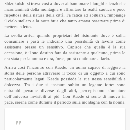
Shizukuishi si trova così a dover abbandonare i luoghi silenziosi e
incontaminati della montagna e affrontare la realtà caotica e poco
rispettosa della natura della città. Fa fatica ad abituarsi, rimpiange
il cielo stellato e la notte buia che tanto amava osservare prima di
mettersi a letto.
La svolta arriva quando proprietari del ristorante dove è solita
consumare i pasti le indicano una possibilità di lavoro come
assistente presso un sensitivo. Capisce che quella è la sua
occasione, è il suo destino fare da assistente a qualcuno, prima lo
era stata per la nonna e ora, forse, potrà continuare a farlo.
Arriva così l’incontro con Kaede, un uomo capace di leggere la
storia delle persone attraverso il tocco di un oggetto a cui sono
particolarmente legati. Kaede possiede la sua stessa sensibilità e
dolcezza. Tra i due si instaura subito un legame forte: sono
entrambi persone diverse dagli altri, percepiscono sfumature
dell’universo invisibili ai più. Con Kaede si sente di nuovo in
pace, serena come durante il periodo sulla montagna con la nonna.