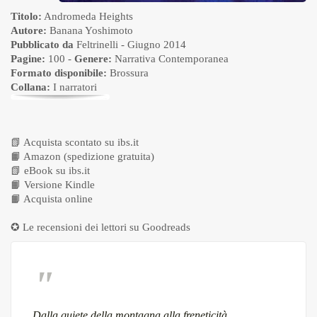
Titolo:
Andromeda Heights
Autore:
Banana Yoshimoto
Pubblicato da
Feltrinelli
- Giugno 2014
Pagine:
100 -
Genere:
Narrativa Contemporanea
Formato disponibile:
Brossura
Collana:
I narratori
📗
Acquista scontato su ibs.it
📙
Amazon (spedizione gratuita)
📗
eBook su ibs.it
📙
Versione Kindle
📙
Acquista online
✪ Le recensioni dei lettori su
Goodreads
Dalla quiete della montagna alla freneticità