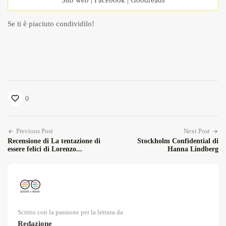
Sito web
|
Facebook
|
Goodreads
Se ti è piaciuto condividilo!
0
Previous Post
Next Post
Recensione di La tentazione di
Stockholm Confidential di
essere felici di Lorenzo...
Hanna Lindberg
Scritto con la passione per la lettura da
Redazione