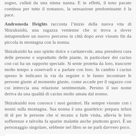
sogno, cullati da una ninna nanna. E in effetti, il tono pacato
continua per tutto il romanzo, la sensazione predominante è la
pace.
Andromeda Heights
racconta l’inizio della nuova vita di
Shizukuishi, una ragazza ventenne che si trova a dover
intraprendere un nuovo percorso in città dopo aver vissuto fin da
piccola in montagna con la nonna.
Shizukuishi ha uno spirito dolce e caritatevole, ama prendersi cura
delle persone e soprattutto delle piante, in particolare dei cactus
con cui ha un rapporto speciale. Si sente protetta da loro, trascorre
molto tempo a osservarli e a parlare con loro. In cambio i cactus
spesso le indicano la via da seguire o le fanno incontrare le
persone giuste al momento giusto, come accade per il ragazzo con
cui intreccia una relazione sentimentale. Persino il suo nome
deriva da una qualità di cactus molto amata dal nonno.
Shizukuishi non conosce i suoi genitori. Ha sempre vissuto con i
nonni sulla montagna. Sua nonna è una guaritrice: prepara infusi
di tè per le persone che si recano a farle visita, allevia le loro
sofferenze e talvolta fa sparire malattie anche piuttosto gravi. È un
personaggio singolare, sebbene nel libro se ne parli davvero poco.