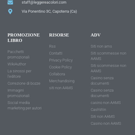
staff@leggereacolori.com
Via Ponentino 3C, Capoterra (Ca)
PROMOZIONE
RISORSE
ADV
LIBRO
Rss
Siti non ams
Pacchetti
Contatti
Siti scommesse non
promozionali
AAMS
Privacy Policy
WikiAuthor
Siti scommesse non
Cookie Policy
La sinossi per
AAMS
Collabora
l'editore
Casino senza
Merchandising
Correzione di bozze
documenti
siti non AAMS
Immagini
Casino senza
promozionali
documenti
Social media
casino non AAMS
marketing per autori
CashWin
Siti non AAMS
Casino non AAMS