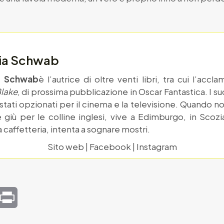
ria Schwab
.” Schwab
è l’autrice di oltre venti libri, tra cui l’accl
lake
, di prossima pubblicazione in Oscar Fantastica. I su
tati opzionati per il cinema e la televisione. Quando non s
 giù per le colline inglesi, vive a Edimburgo, in Sco
a caffetteria, intenta a sognare mostri.
Sito web
|
Facebook
|
Instagram
mail
Print