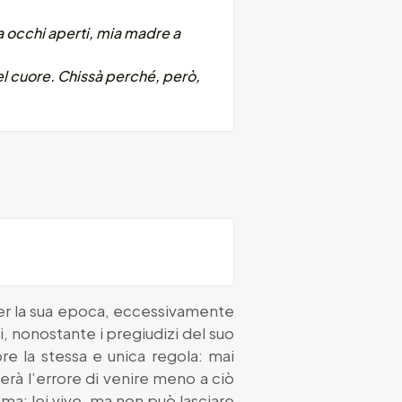
a occhi aperti, mia madre a
el cuore. Chissà perché, però,
per la sua epoca, eccessivamente
, nonostante i pregiudizi del suo
re la stessa e unica regola: mai
rà l’errore di venire meno a ciò
ma: lei vive, ma non può lasciare