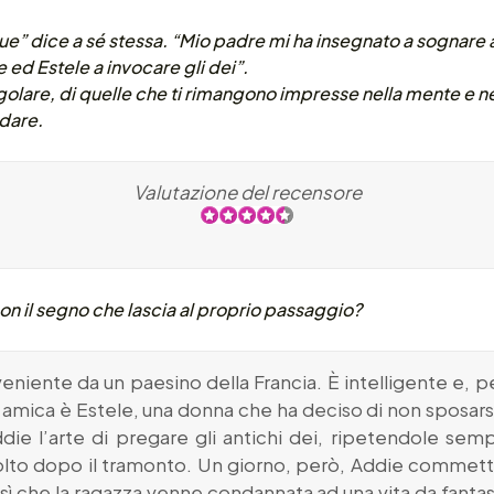
e” dice a sé stessa. “Mio padre mi ha insegnato a sognare 
ed Estele a invocare gli dei”.
golare, di quelle che ti rimangono impresse nella mente e n
rdare.
Valutazione del recensore
on il segno che lascia al proprio passaggio?
niente da un paesino della Francia. È intelligente e, 
amica è Estele, una donna che ha deciso di non sposarsi
ie l’arte di pregare gli antichi dei, ripetendole semp
colto dopo il tramonto. Un giorno, però, Addie commette
sì che la ragazza venne condannata ad una vita da fantas