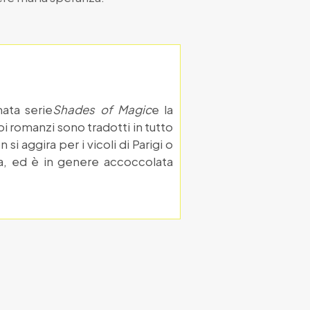
amata serie
Shades of Magic
e la
oi romanzi sono tradotti in tutto
i aggira per i vicoli di Parigi o
zia, ed è in genere accoccolata