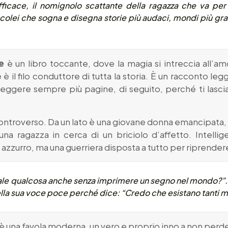
efficace, il nomignolo scattante della ragazza che va per 
 di colei che sogna e disegna storie più audaci, mondi più gra
ue
è un libro toccante, dove la magia si intreccia all
 è il filo conduttore di tutta la storia. È un racconto leg
i leggere sempre più pagine, di seguito, perché ti la
ontroverso. Da un lato è una giovane donna emancipata, 
o una ragazza in cerca di un briciolo d’affetto. Intel
azzurro, ma una guerriera disposta a tutto per riprendere l
ale qualcosa anche senza imprimere un segno nel mondo?”. Il
nella sua voce poce perché dice: “Credo che esistano tanti m
è una favola moderna, un vero e proprio inno a non perde