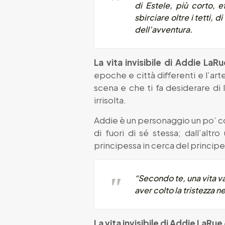
di Estele, più corto, 
sbirciare oltre i tetti,
dell’avventura.
La vita invisibile di Addie LaR
epoche e città differenti e l’arte
scena e che ti fa desiderare d
irrisolta.
Addie è un personaggio un po’ c
di fuori di sé stessa; dall’altr
principessa in cerca del principe 
“Secondo te, una vita v
aver colto la tristezza 
La vita invisibile di Addie LaRue