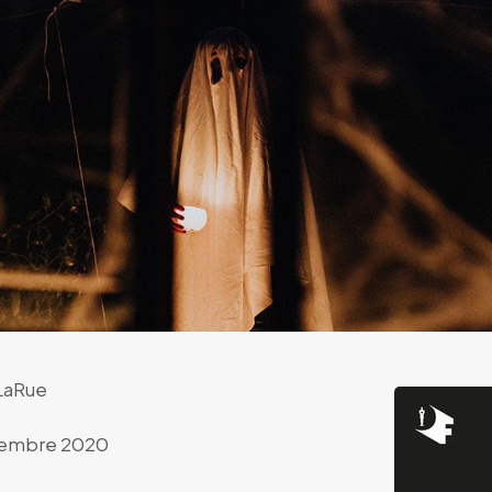
 LaRue
embre 2020