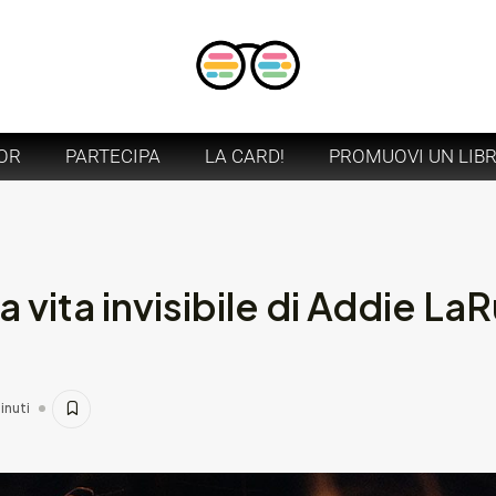
OR
PARTECIPA
LA CARD!
PROMUOVI UN LIB
 vita invisibile di Addie LaR
inuti