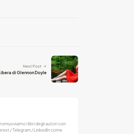
Next Post
Libera di Glennon Doyle
 Promuoviamo i libri degli autori con
terest / Telegram / LinkedIn come