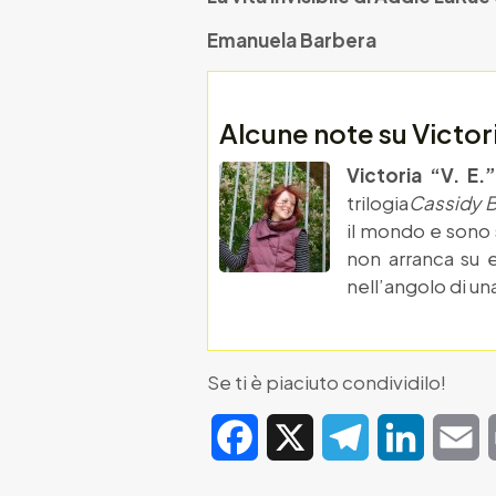
Emanuela Barbera
Alcune note su Victo
Victoria “V. E
trilogia
Cassidy B
il mondo e sono s
non arranca su e
nell’angolo di un
Se ti è piaciuto condividilo!
Facebook
X
Telegram
LinkedIn
E