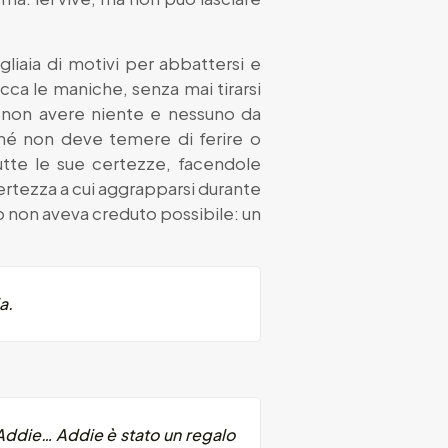
igliaia di motivi per abbattersi e
occa le maniche, senza mai tirarsi
di non avere niente e nessuno da
ché non deve temere di ferire o
tte le sue certezze, facendole
certezza a cui aggrapparsi durante
to non aveva creduto possibile: un
a.
a Addie… Addie è stato un regalo