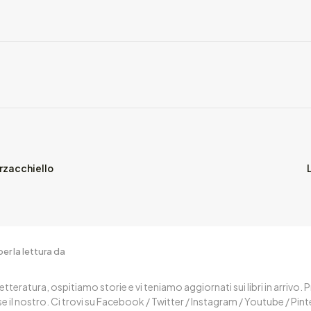
orzacchiello
er la lettura da
letteratura, ospitiamo storie e vi teniamo aggiornati sui libri in arrivo.
 il nostro. Ci trovi su Facebook / Twitter / Instagram / Youtube / Pin