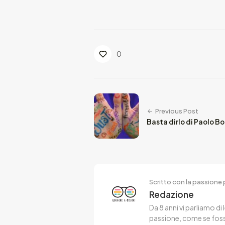
0
Previous Post
Basta dirlo di Paolo B
Scritto con la passione p
Redazione
Da 8 anni vi parliamo di 
passione, come se fosse