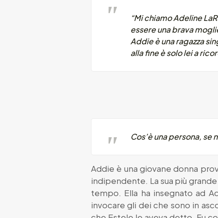
“Mi chiamo Adeline LaRu
essere una brava moglie 
Addie è una ragazza sin
alla fine è solo lei a rico
Cos’è una persona, se n
Addie è una giovane donna prove
indipendente. La sua più grande 
tempo. Ella ha insegnato ad Add
invocare gli dei che sono in as
che Estele le aveva detto. Fu co