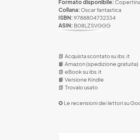
Formato disponibile:
Copertina
Collana:
Oscar fantastica
ISBN:
9788804732334
ASIN:
B08LZSVGGG
📗
Acquista scontato su ibs.it
📙
Amazon (spedizione gratuita)
📗
eBook su ibs.it
📙
Versione Kindle
📗
Trovalo usato
✪ Le recensioni dei lettori su
Goo