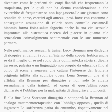
diventare come le perdenti dai corpi flaccidi che frequentano la
suapalestra, per le quali non ha alcuna considerazione e che
eviterebbe di frequentare se non lapagassero.Le sue giornate sono
scandite da corse, esercizi agli attrezzi, pesi, boxe con consumo e
conseguente assunzione di calorie sotto controllo costante.Il
binomio forma fisica-salute fagocita anche la sua vita sessuale
improntata alla sistematica ricerca del piacere in quanto tale
senzaalcun coinvolgimento sentimentale con le sue numerose
partners.
Nelle performance sessuali la trainer Lucy Brennan non disdegna
di ricoprire entrambi i ruoli all’interno della coppia lesbica anche
se dà il meglio di sé nel ruolo della dominante.La storia si dipana
tra sesso, palestra e un linguaggio non proprio da educanda fino al
colpo di scena a sorpresa che cattura l’interesse del lettore:la
prigionia inflitta alla scultrice obesa Lena Sorenson che si è
affidata alla Brennan per dimagrire e non solo (è attratta
sessualmente dalla trainer), ad opera di quest’ultima.Scopo
dichiarato è l’obbligo per la malcapitata di dimagrire a tuttii costi.
E alla fine Lena Sorenson dimagrirà e sottoporrà la Brennan ad
analogo trattamentoterapeutico con l’obbligo opposto , quello di
ingrassare.La sofferenza patita da entrambe, rispettivamente nel