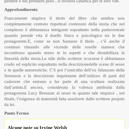
perdere e nel prendere peso , si rivelerà catartica per le loro vite.
Approfondimento
Francamente stupisce il titolo del libro che sembra non
completamente centrato rispettoal contenuto della storia che nel
complesso è abbastanza intrigante soprattutto nella partecentrale
quando prende vita il duello fisico e psicologico tra le due
protagoniste.E, come se non bastasse il titolo , c’è anche il
continuo rimando alle vicende delle sorelle siamesi che
incombono quando meno te lo aspetti e che destabilizza la
linearità della storia.Lo stile dello scrittore scozzese è abbastanza
crudo ed esplicito soprattutto nella descrizionedelle scene di sesso
e in quelle autoerotiche. C’è poi l’omicidio dell’ex fidanzato della
Sorenson e la descrizione inquietante dell’utilizzo di parti del
cadavere che entrano a far parte di una scultura realizzata
dall’artista.E ancora, considerata la valenza attribuita dalla
protagonista Lucy Brennan al sesso in quanto tale stupisce , nel
finale, l’esigenza di maternità fatta assolvere dallo scrittore proprio
da lei.
Punto Fermo
Alcune note su Irvine Welsh