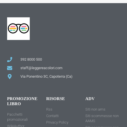
392 8000 500
staff@leggereacolori.com
Via Ponentino 3C, Capoterra (Ca)
PROMOZIONE
RISORSE
ADV
LIBRO
Rss
Siti non ams
Pacchetti
Contatti
Siti scommesse non
promozionali
AAMS
Privacy Policy
WikiAuthor