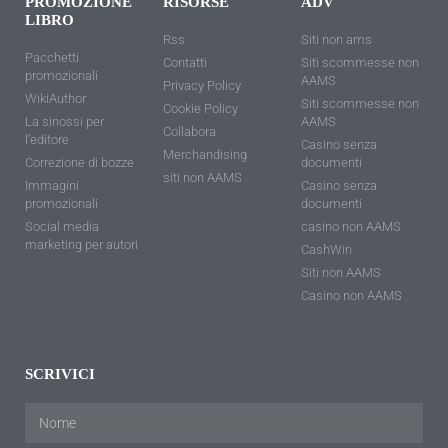
PROMOZIONE
RISORSE
ADV
LIBRO
Rss
Siti non ams
Pacchetti
Contatti
Siti scommesse non
promozionali
AAMS
Privacy Policy
WikiAuthor
Siti scommesse non
Cookie Policy
La sinossi per
AAMS
Collabora
l'editore
Casino senza
Merchandising
Correzione di bozze
documenti
siti non AAMS
Immagini
Casino senza
promozionali
documenti
Social media
casino non AAMS
marketing per autori
CashWin
Siti non AAMS
Casino non AAMS
SCRIVICI