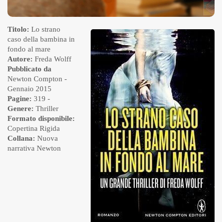
Titolo:
Lo strano
caso della bambina in
fondo al mare
Autore:
Freda Wolff
Pubblicato da
Newton Compton
-
Gennaio 2015
Pagine:
319 -
Genere:
Thriller
Formato disponibile:
Copertina Rigida
Collana:
Nuova
narrativa Newton