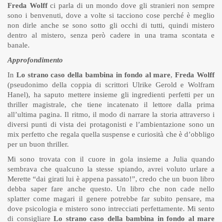
Freda Wolff
ci parla di un mondo dove gli stranieri non sempre
sono i benvenuti, dove a volte si tacciono cose perché è meglio
non dirle anche se sono sotto gli occhi di tutti, quindi mistero
dentro al mistero, senza però cadere in una trama scontata e
banale.
Approfondimento
In
Lo strano caso della bambina in fondo al mare
,
Freda Wolff
(pseudonimo della coppia di scrittori Ulrike Gerold e Wolfram
Hanel), ha saputo mettere insieme gli ingredienti perfetti per un
thriller magistrale, che tiene incatenato il lettore dalla prima
all’ultima pagina. Il ritmo, il modo di narrare la storia attraverso i
diversi punti di vista dei protagonisti e l’ambientazione sono un
mix perfetto che regala quella suspense e curiosità che è d’obbligo
per un buon thriller.
Mi sono trovata con il cuore in gola insieme a Julia quando
sembrava che qualcuno la stesse spiando, avrei voluto urlare a
Merette “dai girati lui è appena passato!”, credo che un buon libro
debba saper fare anche questo. Un libro che non cade nello
splatter come magari il genere potrebbe far subito pensare, ma
dove psicologia e mistero sono intrecciati perfettamente. Mi sento
di consigliare
Lo strano caso della bambina in fondo al mare