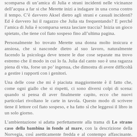
scomparsa di un’amica di Julia e strani incidenti nelle vicinanze
dell’acqua a far si che Merette inizi a indagare in una corsa contro
il tempo. C’è davvero Aksel dietro agli strani e casuali incidenti?
Ed è davvero lui il ragazzo che Julia sta frequentando? E perché
l’amica di Julia è scomparsa senza lasciare traccia? Inizia un gioco
spietato, che tiene col fiato sospeso fino all’ultima pagina.
Personalmente ho trovato Merette una donna molto insicura e
ansiosa, che si nasconde dietro al suo lavoro, naturalmente
facendo la psicologa deve tenere le due cose separate ma trovo
estremo che il modo in cui lo fa. Julia dal canto suo è una ragazza
piena di vita, forse un po’ ingenua, che dimostra di avere difficoltà
a gestire i rapporti con i genitori.
Una delle cose che mi è piaciuta maggiormente è il fatto che,
come ogni giallo che si rispetti, ci sono diversi colpi di scena:
quando si pensa di aver finalmente capito, ecco che nuovi
particolari rivoltano le carte in tavola. Questo modo di scrivere
tiene il lettore col fiato sospeso, e ha fatto sì che leggessi il libro in
un solo giorno.
L’ambientazione si adatta perfettamente alla trama di
Lo strano
caso della bambina in fondo al mare
, con la descrizione della
Norvegia, così asetticamente fredda e al contempo affascinante.