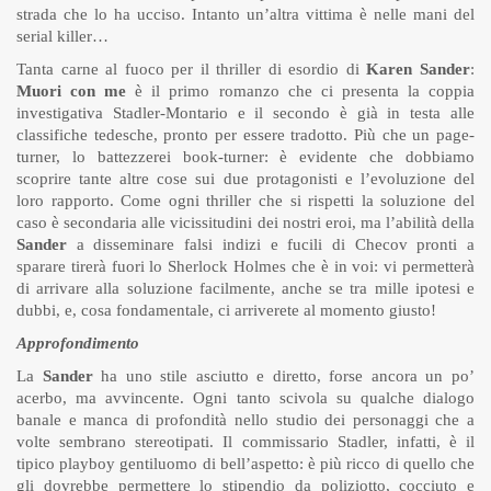
strada che lo ha ucciso. Intanto un’altra vittima è nelle mani del
serial killer…
Tanta carne al fuoco per il thriller di esordio di
Karen Sander
:
Muori con me
è il primo romanzo che ci presenta la coppia
investigativa Stadler-Montario e il secondo è già in testa alle
classifiche tedesche, pronto per essere tradotto. Più che un page-
turner, lo battezzerei book-turner: è evidente che dobbiamo
scoprire tante altre cose sui due protagonisti e l’evoluzione del
loro rapporto. Come ogni thriller che si rispetti la soluzione del
caso è secondaria alle vicissitudini dei nostri eroi, ma l’abilità della
Sander
a disseminare falsi indizi e fucili di Checov pronti a
sparare tirerà fuori lo Sherlock Holmes che è in voi: vi permetterà
di arrivare alla soluzione facilmente, anche se tra mille ipotesi e
dubbi, e, cosa fondamentale, ci arriverete al momento giusto!
Approfondimento
La
Sander
ha uno stile asciutto e diretto, forse ancora un po’
acerbo, ma avvincente. Ogni tanto scivola su qualche dialogo
banale e manca di profondità nello studio dei personaggi che a
volte sembrano stereotipati. Il commissario Stadler, infatti, è il
tipico playboy gentiluomo di bell’aspetto: è più ricco di quello che
gli dovrebbe permettere lo stipendio da poliziotto, cocciuto e