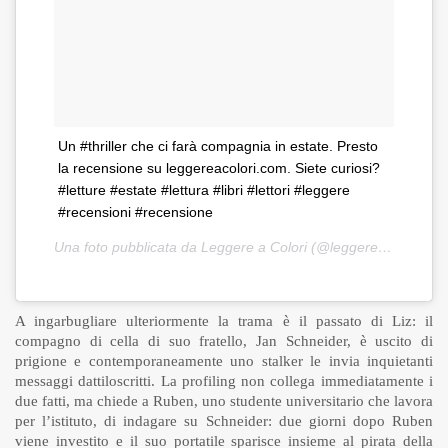
Un #thriller che ci farà compagnia in estate. Presto
la recensione su leggereacolori.com. Siete curiosi?
#letture #estate #lettura #libri #lettori #leggere
#recensioni #recensione
Una foto pubblicata da Leggere a Colori (@leggereacolori) in data:
A ingarbugliare ulteriormente la trama è il passato di Liz: il
compagno di cella di suo fratello, Jan Schneider, è uscito di
prigione e contemporaneamente uno stalker le invia inquietanti
messaggi dattiloscritti. La profiling non collega immediatamente i
due fatti, ma chiede a Ruben, uno studente universitario che lavora
per l’istituto, di indagare su Schneider: due giorni dopo Ruben
viene investito e il suo portatile sparisce insieme al pirata della