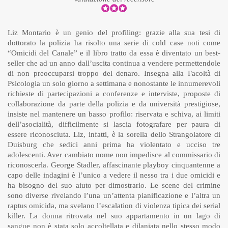
Liz Montario è un genio del profiling: grazie alla sua tesi di
dottorato la polizia ha risolto una serie di cold case noti come
“Omicidi del Canale” e il libro tratto da essa è diventato un best-
seller che ad un anno dall’uscita continua a vendere permettendole
di non preoccuparsi troppo del denaro. Insegna alla Facoltà di
Psicologia un solo giorno a settimana e nonostante le innumerevoli
richieste di partecipazioni a conferenze e interviste, proposte di
collaborazione da parte della polizia e da università prestigiose,
insiste nel mantenere un basso profilo: riservata e schiva, ai limiti
dell’asocialità, difficilmente si lascia fotografare per paura di
essere riconosciuta. Liz, infatti, è la sorella dello Strangolatore di
Duisburg che sedici anni prima ha violentato e ucciso tre
adolescenti. Aver cambiato nome non impedisce al commissario di
riconoscerla. George Stadler, affascinante playboy cinquantenne a
capo delle indagini è l’unico a vedere il nesso tra i due omicidi e
ha bisogno del suo aiuto per dimostrarlo. Le scene del crimine
sono diverse rivelando l’una un’attenta pianificazione e l’altra un
raptus omicida, ma svelano l’escalation di violenza tipica dei serial
killer. La donna ritrovata nel suo appartamento in un lago di
sangue non è stata solo accoltellata e dilaniata nello stesso modo