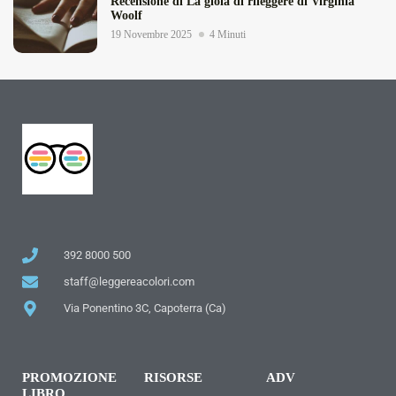
Recensione di La gioia di rileggere di Virginia
Woolf
19 Novembre 2025
4 Minuti
392 8000 500
staff@leggereacolori.com
Via Ponentino 3C, Capoterra (Ca)
PROMOZIONE
RISORSE
ADV
LIBRO