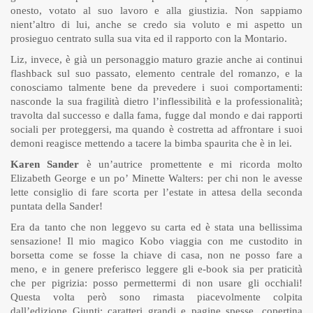
onesto, votato al suo lavoro e alla giustizia. Non sappiamo
nient’altro di lui, anche se credo sia voluto e mi aspetto un
prosieguo centrato sulla sua vita ed il rapporto con la Montario.
Liz, invece, è già un personaggio maturo grazie anche ai continui
flashback sul suo passato, elemento centrale del romanzo, e la
conosciamo talmente bene da prevedere i suoi comportamenti:
nasconde la sua fragilità dietro l’inflessibilità e la professionalità;
travolta dal successo e dalla fama, fugge dal mondo e dai rapporti
sociali per proteggersi, ma quando è costretta ad affrontare i suoi
demoni reagisce mettendo a tacere la bimba spaurita che è in lei.
Karen Sander
è un’autrice promettente e mi ricorda molto
Elizabeth George e un po’ Minette Walters: per chi non le avesse
lette consiglio di fare scorta per l’estate in attesa della seconda
puntata della Sander!
Era da tanto che non leggevo su carta ed è stata una bellissima
sensazione! Il mio magico Kobo viaggia con me custodito in
borsetta come se fosse la chiave di casa, non ne posso fare a
meno, e in genere preferisco leggere gli e-book sia per praticità
che per pigrizia: posso permettermi di non usare gli occhiali!
Questa volta però sono rimasta piacevolmente colpita
dall’edizione Giunti: caratteri grandi e pagine spesse, copertina