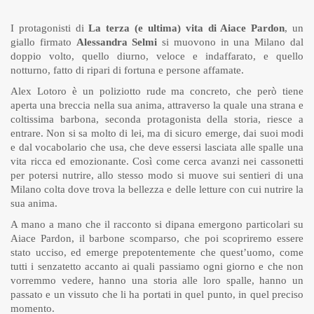
I protagonisti di
La terza (e ultima) vita di Aiace Pardon
, un
giallo firmato
Alessandra Selmi
si muovono in una Milano dal
doppio volto, quello diurno, veloce e indaffarato, e quello
notturno, fatto di ripari di fortuna e persone affamate.
Alex Lotoro è un poliziotto rude ma concreto, che però tiene
aperta una breccia nella sua anima, attraverso la quale una strana e
coltissima barbona, seconda protagonista della storia, riesce a
entrare. Non si sa molto di lei, ma di sicuro emerge, dai suoi modi
e dal vocabolario che usa, che deve essersi lasciata alle spalle una
vita ricca ed emozionante. Così come cerca avanzi nei cassonetti
per potersi nutrire, allo stesso modo si muove sui sentieri di una
Milano colta dove trova la bellezza e delle letture con cui nutrire la
sua anima.
A mano a mano che il racconto si dipana emergono particolari su
Aiace Pardon, il barbone scomparso, che poi scopriremo essere
stato ucciso, ed emerge prepotentemente che quest’uomo, come
tutti i senzatetto accanto ai quali passiamo ogni giorno e che non
vorremmo vedere, hanno una storia alle loro spalle, hanno un
passato e un vissuto che li ha portati in quel punto, in quel preciso
momento.