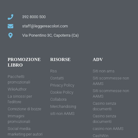
392 8000 500
staff@leggereacolori.com
Via Ponentino 3C, Capoterra (Ca)
PROMOZIONE
RISORSE
ADV
LIBRO
Rss
Siti non ams
Pacchetti
Contatti
Siti scommesse non
promozionali
AAMS
Privacy Policy
WikiAuthor
Siti scommesse non
Cookie Policy
La sinossi per
AAMS
Collabora
l'editore
Casino senza
Merchandising
Correzione di bozze
documenti
siti non AAMS
Immagini
Casino senza
promozionali
documenti
Social media
casino non AAMS
marketing per autori
CashWin