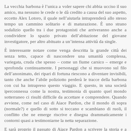
La vecchia barbona è l’unica a voler sapere chi abbia ucciso il suo
amico, ma nessuno le crede o le dà credito a causa del suo aspetto,
eccetto Alex Lotoro, il quale nell’aiutarla intraprenderà allo stesso
tempo un cammino solitario e di maturazione. È uno strano
sodalizio quello tra i due protagonisti che arriveranno anche a
condividere lo spazio privato dell’abitazione del giovane
investigatore, per altro abituato a un’intensa attività da single.
È interessante notare come venga descritta la grande città dei
senza tetto, capace di nascondere una umanità complessa,
variegata, cruda che spesso – come un fiume carsico – emerge e
sprofonda continuamente. I personaggi che si muovono sul filo
dell’anonimato, dei ripari di fortuna riescono a diventare invisibili,
tanto che anche l’abile poliziotto perderà le tracce della barbona
con cui ha intrapreso questo viaggio. E questo, in una società
iperconnessa come la nostra, testimonia di quanto quel mondo
sotterraneo ci risulti difficile da accettare e comprendere. Quando
avviene, come nel caso di Aiace Pardon, che il mondo di sopra
(normale?) e quello di sotto si toccano e scambiano di ruoli, il
conflitto che ne emerge riscrive e disegna drammaticamente i
contorni quasi a testimoniarne la netta separazione.
E sarà proprio il passato di Aiace Pardon a scrivere la storia e a