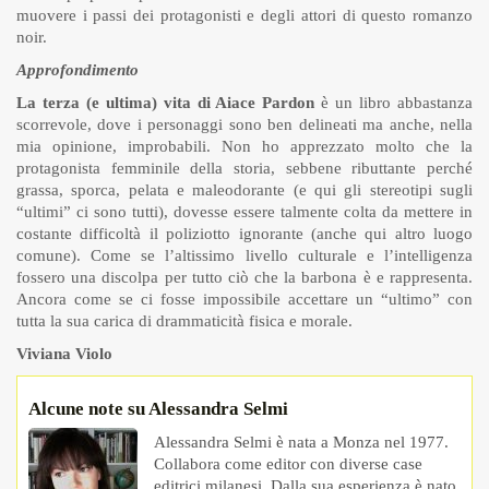
muovere i passi dei protagonisti e degli attori di questo romanzo
noir.
Approfondimento
La terza (e ultima) vita di Aiace Pardon
è un libro abbastanza
scorrevole, dove i personaggi sono ben delineati ma anche, nella
mia opinione, improbabili. Non ho apprezzato molto che la
protagonista femminile della storia, sebbene ributtante perché
grassa, sporca, pelata e maleodorante (e qui gli stereotipi sugli
“ultimi” ci sono tutti), dovesse essere talmente colta da mettere in
costante difficoltà il poliziotto ignorante (anche qui altro luogo
comune). Come se l’altissimo livello culturale e l’intelligenza
fossero una discolpa per tutto ciò che la barbona è e rappresenta.
Ancora come se ci fosse impossibile accettare un “ultimo” con
tutta la sua carica di drammaticità fisica e morale.
Viviana Violo
Alcune note su Alessandra Selmi
Alessandra Selmi è nata a Monza nel 1977.
Collabora come editor con diverse case
editrici milanesi. Dalla sua esperienza è nato