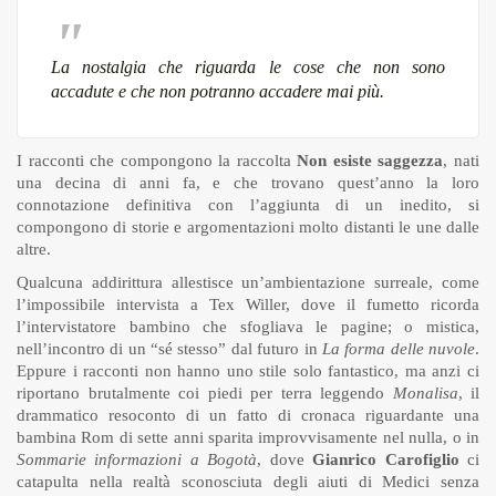
La nostalgia che riguarda le cose che non sono
accadute e che non potranno accadere mai più.
I racconti che compongono la raccolta
Non esiste saggezza
, nati
una decina di anni fa, e che trovano quest’anno la loro
connotazione definitiva con l’aggiunta di un inedito, si
compongono di storie e argomentazioni molto distanti le une dalle
altre.
Qualcuna addirittura allestisce un’ambientazione surreale, come
l’impossibile intervista a Tex Willer, dove il fumetto ricorda
l’intervistatore bambino che sfogliava le pagine; o mistica,
nell’incontro di un “sé stesso” dal futuro in
La forma delle nuvole
.
Eppure i racconti non hanno uno stile solo fantastico, ma anzi ci
riportano brutalmente coi piedi per terra leggendo
Monalisa
, il
drammatico resoconto di un fatto di cronaca riguardante una
bambina Rom di sette anni sparita improvvisamente nel nulla, o in
Sommarie informazioni a Bogotà
, dove
Gianrico Carofiglio
ci
catapulta nella realtà sconosciuta degli aiuti di Medici senza