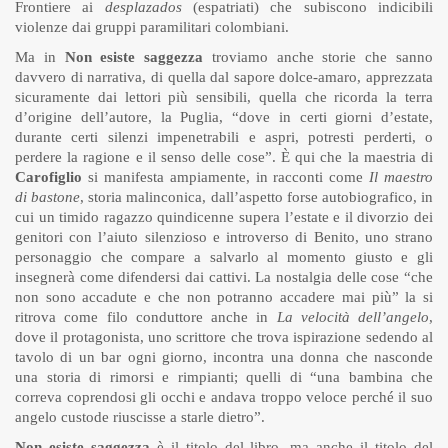
Frontiere ai
desplazados
(espatriati) che subiscono indicibili
violenze dai gruppi paramilitari colombiani.
Ma in
Non esiste saggezza
troviamo anche storie che sanno
davvero di narrativa, di quella dal sapore dolce-amaro, apprezzata
sicuramente dai lettori più sensibili, quella che ricorda la terra
d’origine dell’autore, la Puglia, “dove in certi giorni d’estate,
durante certi silenzi impenetrabili e aspri, potresti perderti, o
perdere la ragione e il senso delle cose”. È qui che la maestria di
Carofiglio
si manifesta ampiamente, in racconti come
Il maestro
di bastone
, storia malinconica, dall’aspetto forse autobiografico, in
cui un timido ragazzo quindicenne supera l’estate e il divorzio dei
genitori con l’aiuto silenzioso e introverso di Benito, uno strano
personaggio che compare a salvarlo al momento giusto e gli
insegnerà come difendersi dai cattivi. La nostalgia delle cose “che
non sono accadute e che non potranno accadere mai più” la si
ritrova come filo conduttore anche in
La velocità dell’angelo
,
dove il protagonista, uno scrittore che trova ispirazione sedendo al
tavolo di un bar ogni giorno, incontra una donna che nasconde
una storia di rimorsi e rimpianti; quelli di “una bambina che
correva coprendosi gli occhi e andava troppo veloce perché il suo
angelo custode riuscisse a starle dietro”.
Non esiste saggezza
è il titolo del libro, ma anche il titolo del