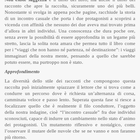
racconto che apre la raccolta, sicuramente uno dei più belli.
Nonostante si svolga in appena poche pagine, racchiude la storia
di un incontro casuale che porta i due protagonisti a scoprirsi a
vicenda con affinità che nessuno dei due aveva mai trovato prima
d’allora in altri individui. Una conoscenza che dura poche ore,
senza avere la possibilità di essere approfondita in un legame più
stretto, lascia la solita nota amara che permea tutto il libro come
per i “viaggi che non hanno né partenza, né destinazione”: i viaggi
immaginari della nostra mente, pensando a quello che sarebbe
potuto essere, ma purtroppo non è stato.
Approfondimento
La diversità dello stile dei racconti che compongono questa
raccolta può inizialmente spiazzare il lettore che si trova come a
condurre un percorso dove è richiesta un’alternanza di corsa,
camminata veloce e passo lento. Superata questa fase si riesce a
focalizzare quello che è realmente il filo conduttore, l’oggetto
della nostra indagine, cioè “l’incontro casuale” fra due individui
sconosciuti, capace di indurre un cambiamento nello stato d’animo
dei protagonisti. Un mutamento riflessivo e nostalgico, come
l’osservare il mutare delle nuvole che se ne vanno e non faranno
più ritorno.