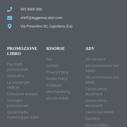
392 8000 500
staff@leggereacolori.com
Via Ponentino 3C, Capoterra (Ca)
PROMOZIONE
RISORSE
ADV
LIBRO
Rss
Siti non ams
Pacchetti
Contatti
Siti scommesse non
promozionali
AAMS
Privacy Policy
WikiAuthor
Siti scommesse non
Cookie Policy
La sinossi per
AAMS
Collabora
l'editore
Casino senza
Merchandising
Correzione di bozze
documenti
siti non AAMS
Immagini
Casino senza
promozionali
documenti
Social media
casino non AAMS
marketing per autori
CashWin
Siti non AAMS