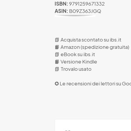
ISBN:
9791259671332
ASIN:
B09Z363JGQ
📗
Acquista scontato su ibs.it
📙
Amazon (spedizione gratuita)
📗
eBook su ibs.it
📙
Versione Kindle
📗
Trovalo usato
✪ Le recensioni dei lettori su
Goo