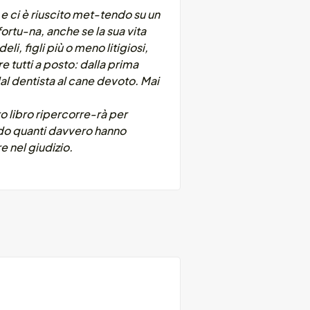
e ci è riuscito met-tendo su un
fortu-na, anche se la sua vita
i, figli più o meno litigiosi,
e tutti a posto: dalla prima
dal dentista al cane devoto. Mai
to libro ripercorre-rà per
ando quanti davvero hanno
e nel giudizio.