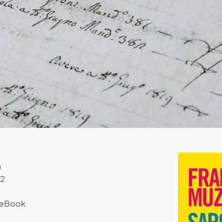
a
22
eBook