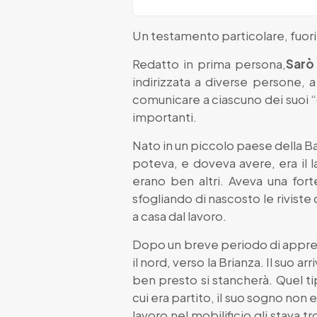
Un testamento particolare, fuori
Redatto in prima persona,
Sarò
indirizzata a diverse persone,
comunicare a ciascuno dei suoi “ca
importanti.
Nato in un piccolo paese della Ba
poteva, e doveva avere, era il l
erano ben altri. Aveva una for
sfogliando di nascosto le rivist
a casa dal lavoro.
Dopo un breve periodo di appren
il nord, verso la Brianza. Il suo a
ben presto si stancherà. Quel t
cui era partito, il suo sogno non 
lavoro nel mobilificio gli stava 