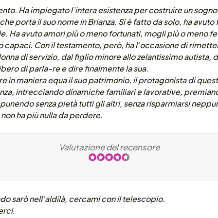
nto. Ha impiegato l’intera esistenza per costruire un sogno 
he porta il suo nome in Brianza. Si è fatto da solo, ha avuto 
e. Ha avuto amori più o meno fortunati, mogli più o meno fedel
 capaci. Con il testamento, però, ha l’occasione di rimetter
nna di servizio, dal figlio minore allo zelantissimo autista, 
bero di parla-re e dire finalmente la sua.
ire in maniera equa il suo patrimonio, il protagonista di ques
tenza, intrecciando dinamiche familiari e lavorative, premi
 punendo senza pietà tutti gli altri, senza risparmiarsi neppur
 non ha più nulla da perdere.
Valutazione del recensore
 sarò nell’aldilà, cercami con il telescopio.
rci.