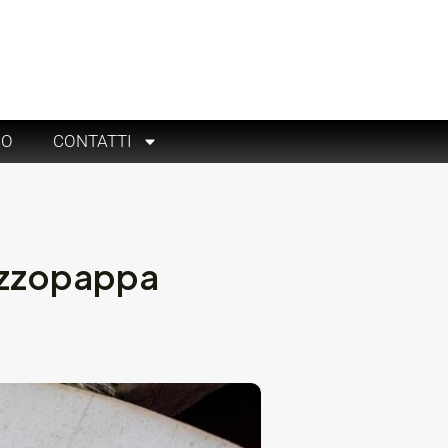
RO
CONTATTI
uzzopappa