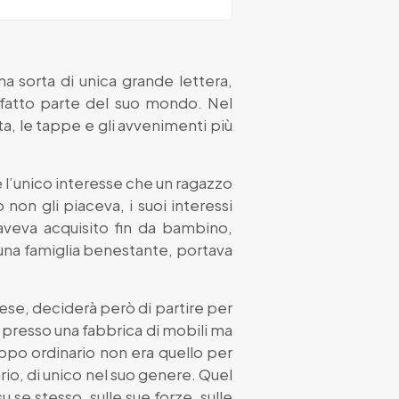
na sorta di unica grande lettera,
 fatto parte del suo mondo. Nel
ita, le tappe e gli avvenimenti più
e l’unico interesse che un ragazzo
non gli piaceva, i suoi interessi
aveva acquisito fin da bambino,
 una famiglia benestante, portava
se, deciderà però di partire per
are presso una fabbrica di mobili ma
ppo ordinario non era quello per
ario, di unico nel suo genere. Quel
 se stesso, sulle sue forze, sulle