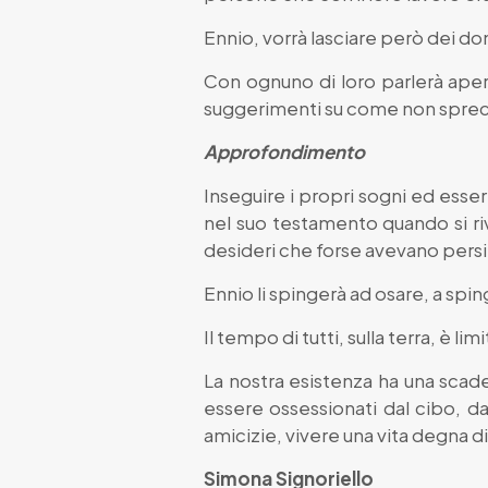
Ennio, vorrà lasciare però dei don
Con ognuno di loro parlerà apert
suggerimenti su come non sprecare
Approfondimento
Inseguire i propri sogni ed esser
nel suo testamento quando si riv
desideri che forse avevano persin
Ennio li spingerà ad osare, a sping
Il tempo di tutti, sulla terra, è lim
La nostra esistenza ha una scaden
essere ossessionati dal cibo, dal
amicizie, vivere una vita degna d
Simona Signoriello