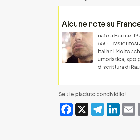
Alcune note su Fran
nato a Bari nel 1
650. Trasferitosi
italiani.Molto sc
umoristica, spolp
di scrittura di Ra
Se ti è piaciuto condividilo!
Facebook
X
Telegram
LinkedIn
E