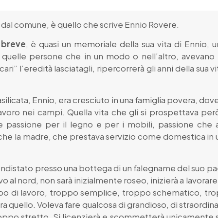
 dal comune, è quello che scrive Ennio Rovere.
 breve
, è quasi un memoriale della sua vita di Ennio, u
 a quelle persone che in un modo o nell’altro, avevano
ri” l’eredità lasciatagli, ripercorrerà gli anni della sua v
silicata, Ennio, era cresciuto in una famiglia povera, dov
avoro nei campi. Quella vita che gli si prospettava però 
te passione per il legno e per i mobili, passione che 
e che la madre, che prestava servizio come domestica in
distato presso una bottega di un falegname del suo pae
rrivo al nord, non sarà inizialmente roseo, inizierà a lavor
ipo di lavoro, troppo semplice, troppo schematico, tro
era quello. Voleva fare qualcosa di grandioso, di straordin
troppo stretto. Si licenzierà e scommetterà unicamente su