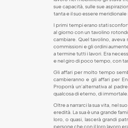
sue capacità, sulle sue aspirazio
tanta e il suo essere meridionale 
I primi tempi erano stati sconfort
al giorno con un tavolino rotondo
cambiare. Quel tavolino, aveva ris
commissioni e gli ordini aumente
a termine tutti i lavori. Era ne
e nel giro di poco tempo, con tant
Gli affari per molto tempo sem
cambieranno e gli affari per Enn
Proporrà un’alternativa al padre
qualcosa di eterno, di immortale
Oltre a narrarci la sua vita, nel 
eredità. La sua è una grande famig
loro, o quasi, lascerà grandi pat
persone che con il loro lavoro eran