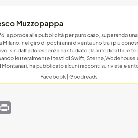
cesco Muzzopappa
976, approda alla pubblicità per puro caso, superando una 
 a Milano, nel giro di pochi anni diventa uno tra i più con
hivo, sin dall’adolescenza ha studiato da autodidatta le te
ando letteralmente i testi di Swift, Sterne,Wodehouse e m
ul Montanari, ha pubblicato alcuni racconti su riviste e ant
Facebook
|
Goodreads
mail
Print