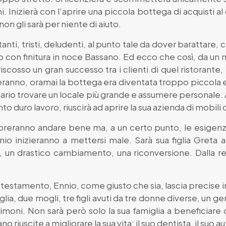
ni. Inizierà con l’aprire una piccola bottega di acquisti a
non gli sarà per niente di aiuto.
anti, tristi, deludenti, al punto tale da dover barattare, 
 con finitura in noce Bassano. Ed ecco che così, da un m
cosso un gran successo tra i clienti di quel ristorante, t
ranno, oramai la bottega era diventata troppo piccola e l
cessario trovare un locale più grande e assumere personal
o duro lavoro, riuscirà ad aprire la sua azienda di mobili 
breranno andare bene ma, a un certo punto, le esigen
io inizieranno a mettersi male. Sarà sua figlia Greta a r
, un drastico cambiamento, una riconversione. Dalla rea
.
suo testamento, Ennio, come giusto che sia, lascia precise in
lia, due mogli, tre figli avuti da tre donne diverse, un ge
rimoni. Non sarà però solo la sua famiglia a beneficiare
o riuscite a migliorare la sua vita: il suo dentista, il suo a