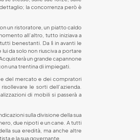
l dettaglio; la concorrenza però è
con un ristoratore, un piatto caldo
omento all’altro, tutto iniziava a
utti benestanti. Da lì in avanti le
ui da solo non riusciva a portare
e. Acquisterà un grande capannone
con una trentina di impiegati.
ze del mercato e dei compratori
isollevare le sorti dell’azienda.
lizzazioni di mobili si passerà a
dicazioni sulla divisione della sua
nero, due nipoti e un cane. A tutti
 della sua eredità, ma anche altre
utista e la sua governante.