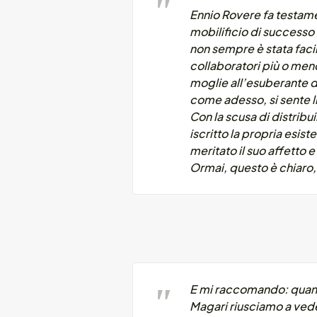
Ennio Rovere fa testame
mobilificio di successo c
non sempre è stata facil
collaboratori più o meno
moglie all’esuberante do
come adesso, si sente li
Con la scusa di distribu
iscritto la propria esis
meritato il suo affetto e
Ormai, questo è chiaro,
E mi raccomando: quando
Magari riusciamo a vede