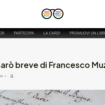
OR
PARTECIPA
LA CARD!
PROMUOVI UN LIB
Sarò breve di Francesco M
uti