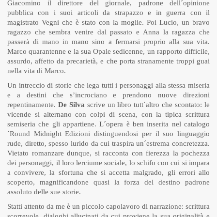
Giacomino il direttore del giornale, padrone dell´opinione
pubblica con i suoi articoli da strapazzo e in guerra con il
magistrato Vegni che è stato con la moglie. Poi Lucio, un bravo
ragazzo che sembra venire dal passato e Anna la ragazza che
passerà di mano in mano sino a fermarsi proprio alla sua vita.
Marco quarantenne e la sua Opale sedicenne, un rapporto difficile,
assurdo, affetto da precarietà, e che porta stranamente troppi guai
nella vita di Marco.
Un intreccio di storie che lega tutti i personaggi alla stessa miseria
e a destini che s’incrociano e prendono nuove direzioni
repentinamente.
De Silva
scrive un libro tutt´altro che scontato: le
vicende si alternano con colpi di scena, con la tipica scrittura
semiseria che gli appartiene. L´opera è ben inserita nel catalogo
´Round Midnight Edizioni distinguendosi per il suo linguaggio
rude, diretto, spesso lurido da cui traspira un´estrema concretezza.
Vietato romanzare dunque, si racconta con fierezza la pochezza
dei personaggi, il loro lerciume sociale, lo schifo con cui si impara
a convivere, la sfortuna che si accetta malgrado, gli errori allo
scoperto, magnificandone quasi la forza del destino padrone
assoluto delle sue storie.
Statti attento da me è un piccolo capolavoro di narrazione: scrittura
scorrevole, dialoghi allucinati da cui proviene la sua originalità e