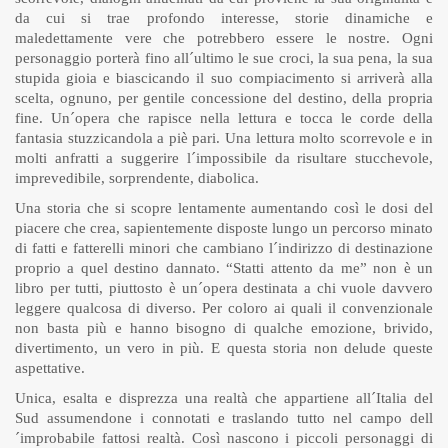
da cui si trae profondo interesse, storie dinamiche e
maledettamente vere che potrebbero essere le nostre. Ogni
personaggio porterà fino all´ultimo le sue croci, la sua pena, la sua
stupida gioia e biascicando il suo compiacimento si arriverà alla
scelta, ognuno, per gentile concessione del destino, della propria
fine. Un´opera che rapisce nella lettura e tocca le corde della
fantasia stuzzicandola a piè pari. Una lettura molto scorrevole e in
molti anfratti a suggerire l´impossibile da risultare stucchevole,
imprevedibile, sorprendente, diabolica.
Una storia che si scopre lentamente aumentando così le dosi del
piacere che crea, sapientemente disposte lungo un percorso minato
di fatti e fatterelli minori che cambiano l´indirizzo di destinazione
proprio a quel destino dannato. “Statti attento da me” non è un
libro per tutti, piuttosto è un´opera destinata a chi vuole davvero
leggere qualcosa di diverso. Per coloro ai quali il convenzionale
non basta più e hanno bisogno di qualche emozione, brivido,
divertimento, un vero in più. E questa storia non delude queste
aspettative.
Unica, esalta e disprezza una realtà che appartiene all´Italia del
Sud assumendone i connotati e traslando tutto nel campo dell
´improbabile fattosi realtà. Così nascono i piccoli personaggi di