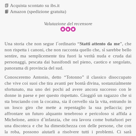
📗
Acquista scontato su ibs.it
📙
Amazon (spedizione gratuita)
Valutazione del recensore
Una storia che non segue l´ordinario “
Statti attento da me
”, che
non rispetta i canoni, che non racconta quello che, sì sarebbe bello
sentire, ma semplicemente tira fuori la verità nuda e cruda dai
personaggi, pescata dai bassifondi nel pieno, caotico e sregolato,
panorama di provincia del sud.
Conosceremo Antonio, detto “Totonno” il classico disoccupato
che vive coi suoi che tira avanti per bontà divina, sostanzialmente
sfortunato, ma uno dei pochi ad avere ancora successo con le
donne in paese e per questo rispettato. Gioggió un ragazzo che si
sta bruciando con la cocaina, sia il cervello sia la vita, entrando in
un losco giro che mette a repentaglio la sua pellaccia; per
affrontare un futuro alquanto tenebroso e pericoloso si affida a
Michelone, amico d´infanzia, che ora lavora come buttafuori per
una discoteca e che ha dimestichezza con delle persone, che con
la roba, possono aiutarli a risolvere tutti i problemi. Ci sarà