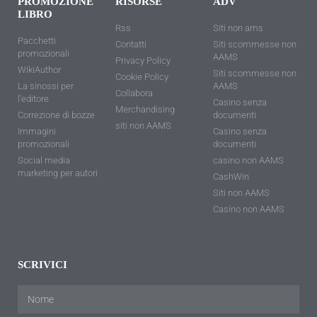
PROMOZIONE
RISORSE
ADV
LIBRO
Rss
Siti non ams
Pacchetti
Contatti
Siti scommesse non
promozionali
AAMS
Privacy Policy
WikiAuthor
Siti scommesse non
Cookie Policy
La sinossi per
AAMS
Collabora
l'editore
Casino senza
Merchandising
Correzione di bozze
documenti
siti non AAMS
Immagini
Casino senza
promozionali
documenti
Social media
casino non AAMS
marketing per autori
CashWin
Siti non AAMS
Casino non AAMS
SCRIVICI