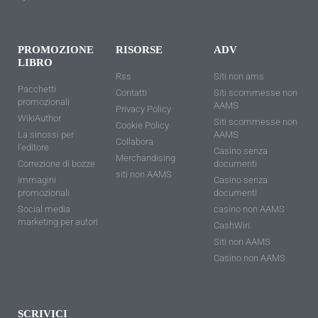
PROMOZIONE
RISORSE
ADV
LIBRO
Rss
Siti non ams
Pacchetti
Contatti
Siti scommesse non
promozionali
AAMS
Privacy Policy
WikiAuthor
Siti scommesse non
Cookie Policy
La sinossi per
AAMS
Collabora
l'editore
Casino senza
Merchandising
Correzione di bozze
documenti
siti non AAMS
Immagini
Casino senza
promozionali
documenti
Social media
casino non AAMS
marketing per autori
CashWin
Siti non AAMS
Casino non AAMS
SCRIVICI