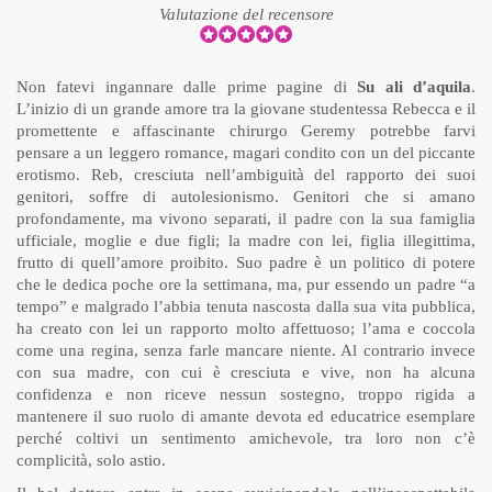
Valutazione del recensore
Non fatevi ingannare dalle prime pagine di
Su ali d’aquila
.
L’inizio di un grande amore tra la giovane studentessa Rebecca e il
promettente e affascinante chirurgo Geremy potrebbe farvi
pensare a un leggero romance, magari condito con un del piccante
erotismo. Reb, cresciuta nell’ambiguità del rapporto dei suoi
genitori, soffre di autolesionismo. Genitori che si amano
profondamente, ma vivono separati, il padre con la sua famiglia
ufficiale, moglie e due figli; la madre con lei, figlia illegittima,
frutto di quell’amore proibito. Suo padre è un politico di potere
che le dedica poche ore la settimana, ma, pur essendo un padre “a
tempo” e malgrado l’abbia tenuta nascosta dalla sua vita pubblica,
ha creato con lei un rapporto molto affettuoso; l’ama e coccola
come una regina, senza farle mancare niente. Al contrario invece
con sua madre, con cui è cresciuta e vive, non ha alcuna
confidenza e non riceve nessun sostegno, troppo rigida a
mantenere il suo ruolo di amante devota ed educatrice esemplare
perché coltivi un sentimento amichevole, tra loro non c’è
complicità, solo astio.