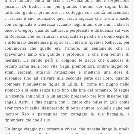
Il bel dottore entra in scena avvicinandola nell’insospettabile
piscina. Di tredici anni più grande, l’uomo dei sogni, bello,
raffinato, gentile, premuroso, la corteggia con abilità inducendola
a lasciare il suo fidanzato, quel bravo ragazzo che le era rimasto
con complicità e tenerezza accanto negli ultimi due anni. Fidati le
diceva Gregory quando catturava perplessità e diffidenza sul viso
di Rebecca, che non riusciva a capacitarsi perché un uomo esperto
e affermato desiderasse proprio lei. Fidati si ripeteva Rebecca, per
convincersi che quello era l’amore, un sentimento che la
spaventava tanto era grande e profondo, e che non sentiva di
meritare. Da subito però si colgono le tracce che qualcosa di
oscuro trama nella loro vita. Segni premonitori, ombre fuggevoli,
strani serpenti attirano l’attenzione e iniettano una dose di
suspance fino ad arrivare alla seconda parte del libro, quando
compare l’inquietante figura di Lilith. E’ come un pugno nello
stomaco e si resta senza fiato fino alla fine del romanzo. Si segue
la vicenda annichiliti in un angolo pregando per loro insieme agli
angeli. Arrivi a fine pagina con il cuore che pulsa in gola come
aver corso in salita, desiderando di poter entrare in quelle righe per
incitare Reb a perseguire con coraggio la sua battaglia, a
riprendersi ciò che è suo.
Un lungo viaggio per tornare a vivere, che transita lungo la strada