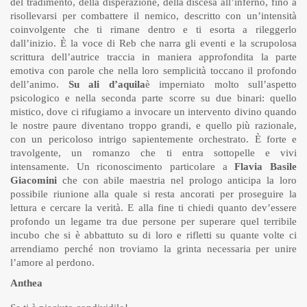
del tradimento, della disperazione, della discesa all’inferno, fino a
risollevarsi per combattere il nemico, descritto con un’intensità
coinvolgente che ti rimane dentro e ti esorta a rileggerlo
dall’inizio. È la voce di Reb che narra gli eventi e la scrupolosa
scrittura dell’autrice traccia in maniera approfondita la parte
emotiva con parole che nella loro semplicità toccano il profondo
dell’animo.
Su ali d’aquila
è imperniato molto sull’aspetto
psicologico e nella seconda parte scorre su due binari: quello
mistico, dove ci rifugiamo a invocare un intervento divino quando
le nostre paure diventano troppo grandi, e quello più razionale,
con un pericoloso intrigo sapientemente orchestrato. È forte e
travolgente, un romanzo che ti entra sottopelle e vivi
intensamente. Un riconoscimento particolare a
Flavia Basile
Giacomini
che con abile maestria nel prologo anticipa la loro
possibile riunione alla quale si resta ancorati per proseguire la
lettura e cercare la verità. E alla fine ti chiedi quanto dev’essere
profondo un legame tra due persone per superare quel terribile
incubo che si è abbattuto su di loro e rifletti su quante volte ci
arrendiamo perché non troviamo la grinta necessaria per unire
l’amore al perdono.
Anthea