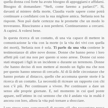
quella donna così forte ha avuto bisogno di appoggiarsi e affidarsi.
Bisogno di domandare: “Stefi, come faremo a parlarci?”. Sì,
davanti al mistero della morte, Claudia vuole sapere come potrà
continuare a confidarsi con la sua migliore amica. Stefania non ha
risposte. Non può darle certezze ma le promette che un modo lo
troveranno. Riusciranno a non perdersi. Continueranno a cercarsi.
A capirsi. A volersi bene.
In questa ricerca di un contatto, di una via capace di mettere in
comunicazione la vita con la morte (o la vita dei vivi con quella
dei morti), Stefania non è sola.
Ti parlo da una vita
contiene le
testimonianze di altre nove donne. Donne che hanno perso i loro
affetti più cari ma non per questo si sono arrese. Donne cui sono
stati strappati i figli in un incidente o durante un terremoto. Donne
che hanno deciso di non mettere al mondo un figlio ma che non
per questo hanno smesso di cercarlo. Al di là delle circostanze che
hanno portato al distacco, quello che accomuna queste storie è la
ricerca di un contatto. La necessità di ricreare un rapporto con chi
non c’è più. Per continuare a vivere. Per continuare a dare un
senso alle proprie giornate. E, nel momento in cui quel ponte
appare, nell’attimo in cui sentono che chi è andato via in realtà è
ancora con loro, allora la vita può tornare a sbocciare.
Loro stesse sono consapevoli di quanto ciò che raccontano possa