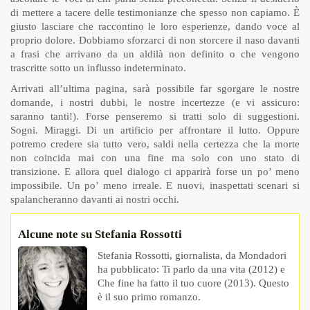
di mettere a tacere delle testimonianze che spesso non capiamo. È
giusto lasciare che raccontino le loro esperienze, dando voce al
proprio dolore. Dobbiamo sforzarci di non storcere il naso davanti
a frasi che arrivano da un aldilà non definito o che vengono
trascritte sotto un influsso indeterminato.
Arrivati all’ultima pagina, sarà possibile far sgorgare le nostre
domande, i nostri dubbi, le nostre incertezze (e vi assicuro:
saranno tanti!). Forse penseremo si tratti solo di suggestioni.
Sogni. Miraggi. Di un artificio per affrontare il lutto. Oppure
potremo credere sia tutto vero, saldi nella certezza che la morte
non coincida mai con una fine ma solo con uno stato di
transizione. E allora quel dialogo ci apparirà forse un po’ meno
impossibile. Un po’ meno irreale. E nuovi, inaspettati scenari si
spalancheranno davanti ai nostri occhi.
Alcune note su Stefania Rossotti
Stefania Rossotti, giornalista, da Mondadori
ha pubblicato: Ti parlo da una vita (2012) e
Che fine ha fatto il tuo cuore (2013). Questo
è il suo primo romanzo.