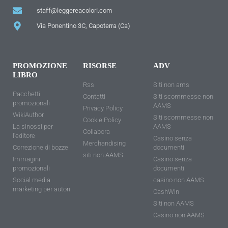
staff@leggereacolori.com
Via Ponentino 3C, Capoterra (Ca)
PROMOZIONE
RISORSE
ADV
LIBRO
Rss
Siti non ams
Pacchetti
Contatti
Siti scommesse non
promozionali
AAMS
Privacy Policy
WikiAuthor
Siti scommesse non
Cookie Policy
La sinossi per
AAMS
Collabora
l'editore
Casino senza
Merchandising
Correzione di bozze
documenti
siti non AAMS
Immagini
Casino senza
promozionali
documenti
Social media
casino non AAMS
marketing per autori
CashWin
Siti non AAMS
Casino non AAMS