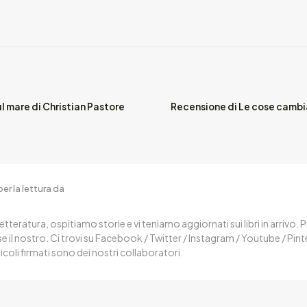
 mare di Christian Pastore
Recensione di Le cose cambi
er la lettura da
letteratura, ospitiamo storie e vi teniamo aggiornati sui libri in arrivo.
 il nostro. Ci trovi su Facebook / Twitter / Instagram / Youtube / Pin
ticoli firmati sono dei nostri collaboratori.