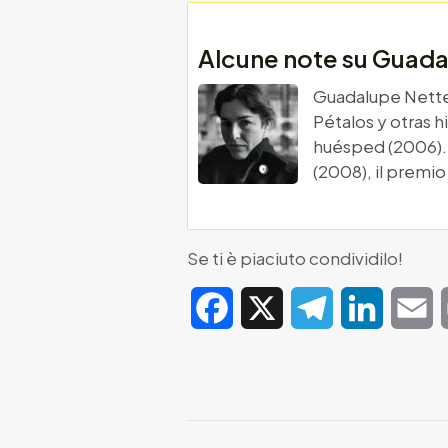
Alcune note su Guada
Guadalupe Nettel 
Pétalos y otras h
huésped (2006). 
(2008), il premi
Se ti è piaciuto condividilo!
Facebook
X
Telegram
LinkedIn
E