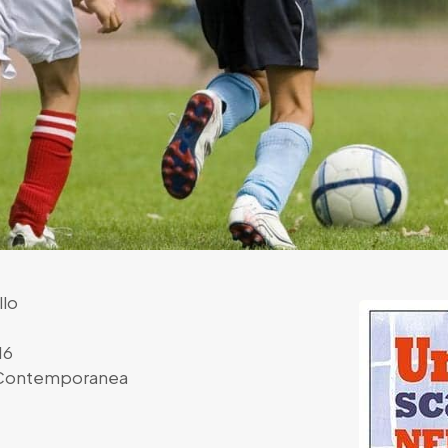
llo
16
 Contemporanea