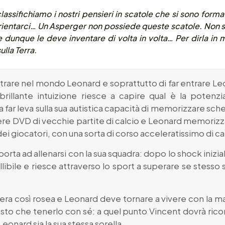
assifichiamo i nostri pensieri in scatole che si sono formate
rientarci… Un Asperger non possiede queste scatole. Non si
e dunque le deve inventare di volta in volta… Per dirla i
lla Terra.
ntrare nel mondo Leonard e soprattutto di far entrare Le
rillante intuizione riesce a capire qual è la potenzi
 far leva sulla sua autistica capacità di memorizzare sche
e DVD di vecchie partite di calcio e Leonard memorizza 
i giocatori, con una sorta di corso acceleratissimo di ca
porta ad allenarsi con la sua squadra: dopo lo shock inizia
libile e riesce attraverso lo sport a superare se stesso
ra così rosea e Leonard deve tornare a vivere con la ma
uttosto che tenerlo con sé: a quel punto Vincent dovrà rico
Leonard sia la sua stessa sorella.