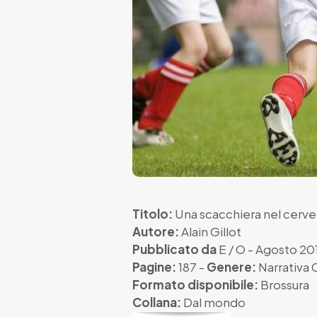
Titolo:
Una scacchiera nel cerve
Autore:
Alain Gillot
Pubblicato da
E / O
- Agosto 20
Pagine:
187 -
Genere:
Narrativa
Formato disponibile:
Brossura
Collana:
Dal mondo