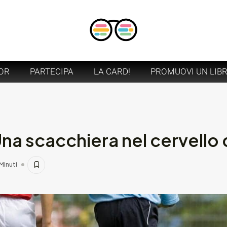
OR
PARTECIPA
LA CARD!
PROMUOVI UN LIB
a scacchiera nel cervello di
Minuti