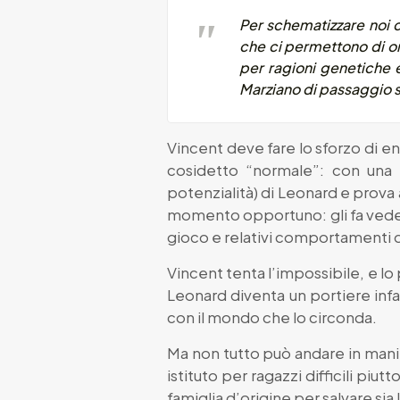
Per schematizzare noi cl
che ci permettono di o
per ragioni genetiche 
Marziano di passaggio su
Vincent deve fare lo sforzo di e
cosidetto “normale”: con una b
potenzialità) di Leonard e prova a
momento opportuno: gli fa veder
gioco e relativi comportamenti de
Vincent tenta l’impossibile, e lo 
Leonard diventa un portiere infal
con il mondo che lo circonda.
Ma non tutto può andare in manie
istituto per ragazzi difficili pi
famiglia d’origine per salvare sia 