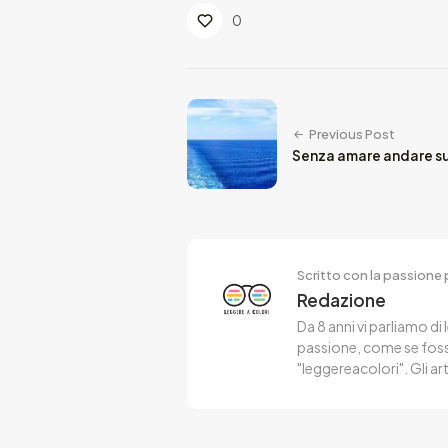
0
Previous Post
Senza amare andare sul
Scritto con la passione p
Redazione
Da 8 anni vi parliamo di 
passione, come se fosse
"leggereacolori". Gli ar