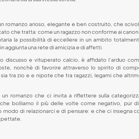
n romanzo arioso, elegante e ben costruito, che scivola 
cato che tratta: come un ragazzo non conforme ai canoni
ntaria la possibilità di eccellere in un ambito totalme
in aggiunta una rete di amicizia e di affetti.
nto discusso e vituperato calcio, è affidato l’arduo c
ste, nonchè di favorire attraverso lo spirito di compe
 sia tra zio e e nipote che tra ragazzi, legami che altr
un romanzo che ci invita a riflettere sulla categor
 che bolliamo il più delle volte come negativo, pur d
o modo di relazionarci e di pensare: e che ci insegna c
spettate.