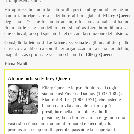
le rappresentazioni.
Ho apprezzato molto la lettura di questi radiogrammi perché mi
hanno fatto ripensare ai telefilm e ai libri gialli di
Ellery Queen
degli anni ‘70 che ho molto amato, e in epoca attuale mi hanno
ricordato le cene con delitto a cui si può assistere in molti locali, e
che coinvolgono gli spettatori nel cercare la soluzione del mistero.
Consiglio la lettura di
Le falene assassinate
agli amanti del giallo
classico e a chi cerca spunti per organizzare un a cena con delitto,
magari a casa propria e vestendo i panni di
Ellery Queen
.
Elena Naldi
Alcune note su Ellery Queen
Ellery Queen è lo pseudonimo dei cugini
statunitensi Frederic Dannay (1905-1982) e
Manfred B. Lee (1905-1971), che insieme
hanno dato vita a una delle firme più
prestigiose nella storia del giallo. Il
personaggio da loro creato ha raggiunto una
vastissima fama come autore di romanzi e racconti, e ha
promosso il recupero di opere del passato e la scoperta di