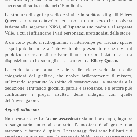
successo di radioascoltatori (15 milioni).
La struttura di ogni episodio è simile: lo scrittore di gialli
Ellery
Queen
si ritrova coinvolto per caso in un mistero che risolverà
insieme alla segretaria Nikki, all’ispettore suo padre e al sergente
Velie, a cui si affiancano i vari personaggi protagonisti delle storie.
A un certo punto il radiogramma si interrompe per lasciare spazio
a spot pubblicitari e all’intervento del presentatore che invita il
pubblico a cercare di risolvere il mistero con i dati che ha a
disposizione e che sono gli stessi scoperti da
Ellery Queen
.
La curiosità che ormai è alle stelle viene soddisfatta dalle
spiegazioni del giallista, che risolve brillantemente il mistero,
utilizzando soprattutto lo spirito di osservazione, la memoria e la
deduzione, sfruttando giochi di parole e assonanze, e il lettore può
confrontare i propri risultati delle indagini con quelle
dell’investigatore.
Approfondimento
Non pensate che
Le falene assassinate
sia un libro cupo, lugubre
o sanguinario; tutto al contrario l’atmosfera è allegra e non
mancano le battute di spirito. I personaggi fissi sono brillanti e si
prendono in giro tra loro; la segretaria Nikki cerca costantemente