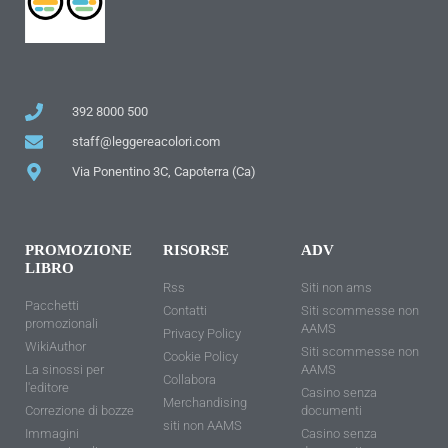
392 8000 500
staff@leggereacolori.com
Via Ponentino 3C, Capoterra (Ca)
PROMOZIONE
RISORSE
ADV
LIBRO
Rss
Siti non ams
Pacchetti
Contatti
Siti scommesse non
promozionali
AAMS
Privacy Policy
WikiAuthor
Siti scommesse non
Cookie Policy
La sinossi per
AAMS
Collabora
l'editore
Casino senza
Merchandising
Correzione di bozze
documenti
siti non AAMS
Immagini
Casino senza