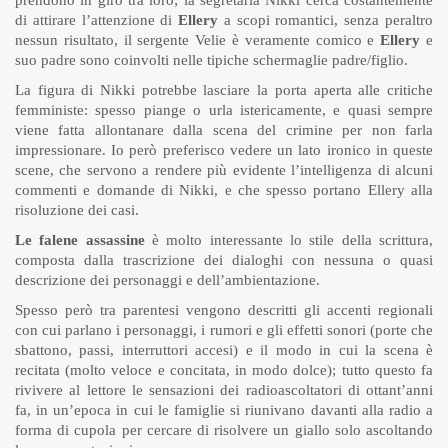
di attirare l’attenzione di
Ellery
a scopi romantici, senza peraltro
nessun risultato, il sergente Velie è veramente comico e
Ellery
e
suo padre sono coinvolti nelle tipiche schermaglie padre/figlio.
La figura di Nikki potrebbe lasciare la porta aperta alle critiche
femministe: spesso piange o urla istericamente, e quasi sempre
viene fatta allontanare dalla scena del crimine per non farla
impressionare. Io però preferisco vedere un lato ironico in queste
scene, che servono a rendere più evidente l’intelligenza di alcuni
commenti e domande di Nikki, e che spesso portano Ellery alla
risoluzione dei casi.
Le falene assassine
è molto interessante lo stile della scrittura,
composta dalla trascrizione dei dialoghi con nessuna o quasi
descrizione dei personaggi e dell’ambientazione.
Spesso però tra parentesi vengono descritti gli accenti regionali
con cui parlano i personaggi, i rumori e gli effetti sonori (porte che
sbattono, passi, interruttori accesi) e il modo in cui la scena è
recitata (molto veloce e concitata, in modo dolce); tutto questo fa
rivivere al lettore le sensazioni dei radioascoltatori di ottant’anni
fa, in un’epoca in cui le famiglie si riunivano davanti alla radio a
forma di cupola per cercare di risolvere un giallo solo ascoltando