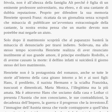
frivola, non è all’altezza della famiglia Alt perché è figlia di un
eminente professore universitario, ma ebreo, e di una cantante di
dubbia reputazione. Proprio per difendere la sua memoria
Henriette sposerà Franz: ricattata da un giornalista senza scrupoli
che minaccia di pubblicare un’avventura extraconiugale della
cantante, la nostra eroina pensa che un marito devoto non
potrebbe mai negarle un aiuto.
Solo dopo il matrimonio scoprirà che al paparazzo basterà la
minaccia di denunciarlo per tirarsi indietro. Sollevata, ma allo
stesso tempo sconvolta Henriette realizza di aver rinunciato
inutilmente al suo grande amore, il principe ereditario Rodolfo, e
di averne causato la morte: il delfino infatti si suiciderà il giorno
stesso del loro matrimonio.
Henriette non è la protagonista del romanzo, anche se tutte le
storie all’interno della casa girano intorno a lei e ai suoi figli:
Hans, il prediletto, il nazista Hermann e la scialba Franziska,
trascurati e dimenticati, Marta Monica, l’illegittima ma la più
amata. Ma è attraverso Hans che usciamo dalla casa e Lothar ci
presenta l’Austria che non conosciamo, le sue contraddizioni, la
decadenza dell’Impero, la guerra e il progresso che la investono.
È
l’immagine dell’Austria stessa che vuole contrapporre a quell’idea