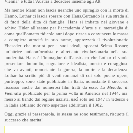
Vienna” è tutta l’Austria a decadere insieme agli Alt.
Ma mentre Mann non lascia neanche uno spiraglio con la morte di
Hanno, Lothar ci lascia sperare con Hans.
Cercando la sua strada al
di fuori della ditta di famiglia, Hans si imbatte nel giovane e
schivo Hitler all’esame per l’accademia d’arte e si meraviglia di
come quell’ometto ridicolo anni dopo riesca a convincere le masse
a compiere atrocità in suo nome, apprezzerà il rivoluzionario
Ebeseder che morirà per i suoi ideali, sposerà Selma Rosner,
un’attrice anticonformista e altrettanto rivoluzionaria nella sua
modernità. Hans è l’immagine dell’austriaco che Lothar ci vuole
presentare: indomito, sognatore e idealista, onesto e coraggioso
che va avanti, nonostante la guerra, la morte e la decadenza.
Lothar ha scritto più di venti romanzi di cui solo poche opere,
purtroppo, sono state pubblicate in Italia, nonostante il successo
riscosso anche dai numerosi film tratti da esse.
La Melodia di
Vienna
fu pubblicato per la prima volta in America nel 1944, ma,
messo al bando dal regime nazista, uscì solo nel 1947 in tedesco e
in Italia abbiamo dovuto aspettare addirittura il 1982.
Oggi grazie al passaparola, io stessa ne sono testimone, riscuote il
successo che merita!