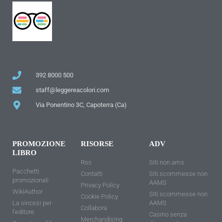
392 8000 500
staff@leggereacolori.com
Via Ponentino 3C, Capoterra (Ca)
PROMOZIONE
RISORSE
ADV
LIBRO
Rss
Siti non ams
Pacchetti
Contatti
Siti scommesse non
promozionali
AAMS
Privacy Policy
WikiAuthor
Siti scommesse non
Cookie Policy
La sinossi per
AAMS
Collabora
l'editore
Casino senza
Merchandising