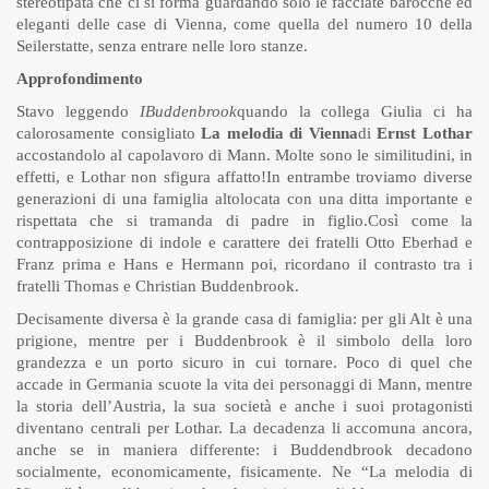
stereotipata che ci si forma guardando solo le facciate barocche ed
eleganti delle case di Vienna, come quella del numero 10 della
Seilerstatte, senza entrare nelle loro stanze.
Approfondimento
Stavo leggendo
IBuddenbrook
quando la collega Giulia ci ha
calorosamente consigliato
La melodia di Vienna
di
Ernst Lothar
accostandolo al capolavoro di Mann. Molte sono le similitudini, in
effetti, e Lothar non sfigura affatto!
In entrambe troviamo diverse
generazioni di una famiglia altolocata con una ditta importante e
rispettata che si tramanda di padre in figlio.
Così come la
contrapposizione di indole e carattere dei fratelli Otto Eberhad e
Franz prima e Hans e Hermann poi, ricordano il contrasto tra i
fratelli Thomas e Christian Buddenbrook.
Decisamente diversa è la grande casa di famiglia: per gli Alt è una
prigione, mentre per i Buddenbrook è il simbolo della loro
grandezza e un porto sicuro in cui tornare. Poco di quel che
accade in Germania scuote la vita dei personaggi di Mann, mentre
la storia dell’Austria, la sua società e anche i suoi protagonisti
diventano centrali per Lothar. La decadenza li accomuna ancora,
anche se in maniera differente: i Buddendbrook decadono
socialmente, economicamente, fisicamente. Ne “La melodia di