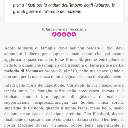
prima i fasti poi la caduta dell’Impero degli Asburgo, le
grandi guerre e l’avvento del nazismo.
Valutazione del recensore
Adoro le storie di famiglia, dove per non perdere il filo, devi
appuntarti l’albero genealogico e man mano che vai avanti
aggiornarlo quasi come se fosse il tuo. Sì, perché entri talmente
nelle loro dinamiche famigliari che ti sembra di farne parte e ne
La
melodia di Vienna
sei proprio lì, al n°10, nelle sue stanze gelide e
non solo per la mancanza di un adeguato sistema di riscaldamento.
Infatti dalla morte del capostipite, Christoph, la cui intenzione era
tenerla unita, la famiglia soffre della convivenza forzata e il
risultato sono i loro rapporti di ghiaccio, di malcelata
sopportazione reciproca.
L’arcigna zia Sophie, unica sorella
superstite di Cristoph, quando il nipote Franz, meno bello, meno
distinto, meno capace del nipote preferito Otto Eberhard, decide
finalmente di sposarsi non è contenta della sua scelta: Henriette, la
nostra Madame Bovary viennese, troppo bella, appariscente e